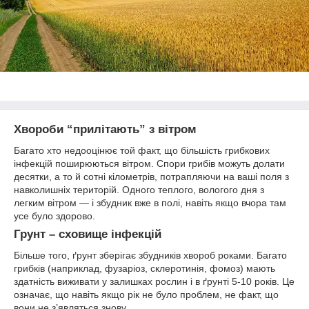
Хвороби “прилітають” з вітром
Багато хто недооцінює той факт, що більшість грибкових
інфекцій поширюються вітром. Спори грибів можуть долати
десятки, а то й сотні кілометрів, потрапляючи на ваші поля з
навколишніх територій. Одного теплого, вологого дня з
легким вітром — і збудник вже в полі, навіть якщо вчора там
усе було здорово.
Грунт – сховище інфекцій
Більше того, ґрунт зберігає збудників хвороб роками. Багато
грибків (наприклад, фузаріоз, склеротинія, фомоз) мають
здатність виживати у залишках рослин і в ґрунті 5-10 років. Це
означає, що навіть якщо рік не було проблем, не факт, що
вони не з’являться знову.