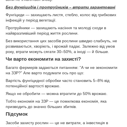
Без фунгіцидів і протруйників – втрати гарантовані
Фунгіциди — захищають листя, стебло, колос від грибкових
інфекцій у період вегетації.
Протруйники — захищають насіння та молоді сходи в
найвразливіший період життя рослини.
Без використання цих засобів рослини швидко слабнуть, не
розвиваються, хворіють, і врожай падає. Залежно від умов
року, втрати можуть сягати 30–50%, а іноді — й більше.
Чи варто економити на захисті?
Багато фермерів задаються питанням: “А чи не зекономити
на ЗЗР?” Але варто подумати ось про що:
Вартість фунгіцидної обробки часто становить 5–8% від
потенційної вартості врожаю.
Якщо не обробити — можна втратити до 50% врожаю.
Тобто економія на ЗЗР — це помилкова економія, яка
призводить до значно більших збитків.
Підсумок
Засоби захисту рослин — це не витрати, а інвестиція в