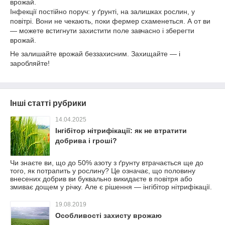
врожай.
Інфекції постійно поруч: у ґрунті, на залишках рослин, у
повітрі. Вони не чекають, поки фермер схаменеться. А от ви
— можете встигнути захистити поле завчасно і зберегти
врожай.
Не залишайте врожай беззахисним. Захищайте — і
заробляйте!
Інші статті рубрики
14.04.2025
Інгібітор нітрифікації: як не втратити
добрива і гроші?
Чи знаєте ви, що до 50% азоту з ґрунту втрачається ще до
того, як потрапить у рослину? Це означає, що половину
внесених добрив ви буквально викидаєте в повітря або
змиває дощем у річку. Але є рішення — інгібітор нітрифікації.
19.08.2019
Особливості захисту врожаю