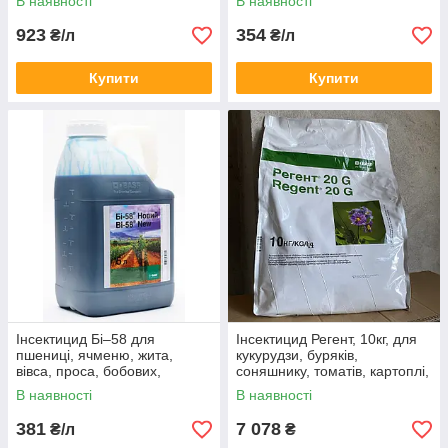
В наявності
В наявності
923
354
₴/л
₴/л
Купити
Купити
Інсектицид Бі–58 для
Інсектицид Регент, 10кг, для
пшениці, ячменю, жита,
кукурудзи, буряків,
вівса, проса, бобових,
соняшнику, томатів, картоплі,
буряків, овочевих культур,
хмелю (Фіпроніл 20 г/кг)
В наявності
В наявності
картоплі
381
7 078
₴/л
₴