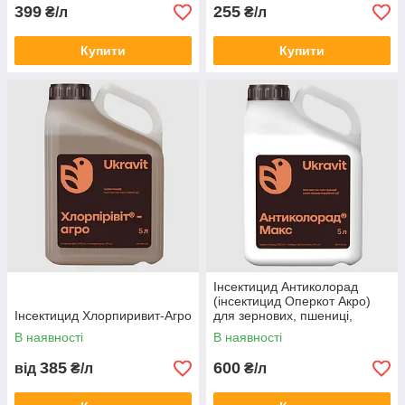
399
255
₴/л
₴/л
Купити
Купити
Інсектицид Антиколорад
(інсектицид Оперкот Акро)
Інсектицид Хлорпиривит-Агро
для зернових, пшениці,
ріпаку, гороху, баклажанів
В наявності
В наявності
385
600
від
₴/л
₴/л