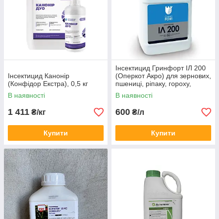
Інсектицид Гринфорт ІЛ 200
Інсектицид Канонір
(Оперкот Акро) для зернових,
(Конфідор Екстра), 0,5 кг
пшениці, ріпаку, гороху,
сорго, томат
В наявності
В наявності
1 411
600
₴/кг
₴/л
Купити
Купити