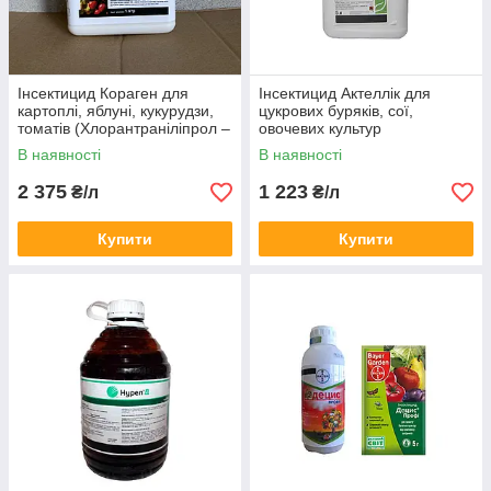
Інсектицид Кораген для
Інсектицид Актеллік для
картоплі, яблуні, кукурудзи,
цукрових буряків, сої,
томатів (Хлорантраніліпрол –
овочевих культур
200 г/л) від вогнівки
В наявності
В наявності
2 375
1 223
₴/л
₴/л
Купити
Купити