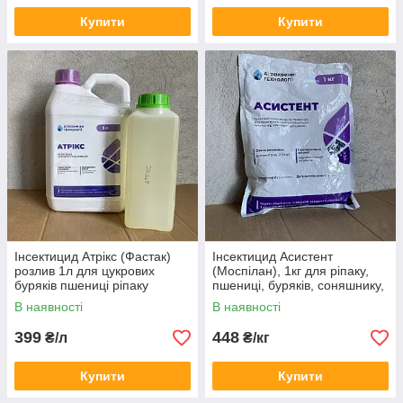
Купити
Купити
Інсектицид Атрікс (Фастак)
Інсектицид Асистент
розлив 1л для цукрових
(Моспілан), 1кг для ріпаку,
буряків пшениці ріпаку
пшениці, буряків, соняшнику,
овочевих проти клопів трипси
винограду, яблунь, капусти
В наявності
В наявності
попелиці довгоносика комах
399
448
₴/л
₴/кг
Купити
Купити