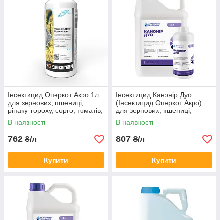
Інсектицид Оперкот Акро 1л
Інсектицид Канонір Дуо
для зернових, пшениці,
(Інсектицид Оперкот Акро)
ріпаку, гороху, сорго, томатів,
для зернових, пшениці,
огірків, цибулі, плодових
ріпаку, гороху, сорго, томат
В наявності
В наявності
762
807
₴/л
₴/л
Купити
Купити