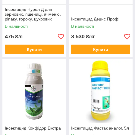
Інсектицид Нурел Д для
зернових, пшениці, ячменю,
ріпаку, гороху, цукрових
Інсектицид Децис Профі
буряків (Циперметрин,
В наявності
В наявності
Хлорпірифос)
475
3 530
₴/л
₴/кг
Купити
Купити
Інсектицид Конфідор Екстра
Інсектицид Фастак аналог, 5л