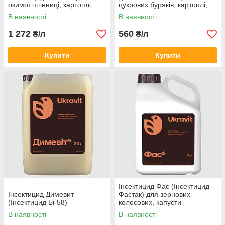
озимої пшениці, картоплі
цукрових буряків, картоплі,
винограду, яблунь
В наявності
В наявності
1 272
560
₴/л
₴/л
Купити
Купити
Інсектицид Фас (Інсектицид
Інсектицид Димевит
Фастак) для зернових
(Інсектицид Бі-58)
колосових, капусти
В наявності
В наявності