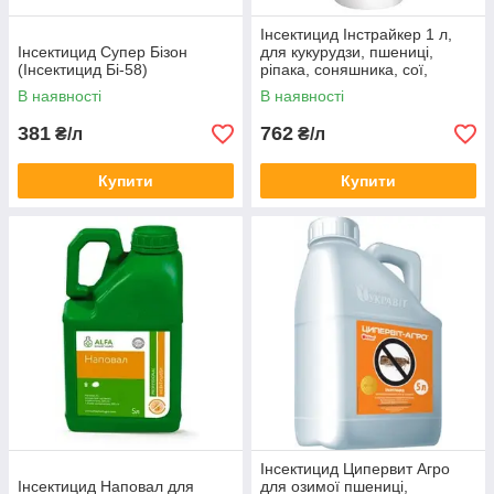
Інсектицид Інстрайкер 1 л,
Інсектицид Супер Бізон
для кукурудзи, пшениці,
(Інсектицид Бі-58)
ріпака, соняшника, сої,
буряка, ячменю
В наявності
В наявності
381
762
₴/л
₴/л
Купити
Купити
Інсектицид Ципервит Агро
Інсектицид Наповал для
для озимої пшениці,