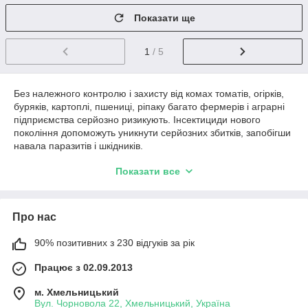
Показати ще
1
/ 5
Без належного контролю і захисту від комах томатів, огірків,
буряків, картоплі, пшениці, ріпаку багато фермерів і аграрні
підприємства серйозно ризикують. Інсектициди нового
покоління допоможуть уникнути серйозних збитків, запобігши
навала паразитів і шкідників.
Асортимент інтернет-магазину включає в себе препарати
Показати все
універсального дії, які впливають на декілька видів комах.
Кошти мають багатокомпонентним складом, який містить
комплекс активних речовин.
Про нас
Також в наявності
інсектициди від шкідливих комах
вибіркової
дії, які пригнічують або повністю знищують паразитів одного
виду.
90% позитивних з 230 відгуків за рік
Працює з 02.09.2013
Захист томатів, огірків, картоплі,
м. Хмельницький
буряків від комах
Вул. Чорновола 22, Хмельницький, Україна