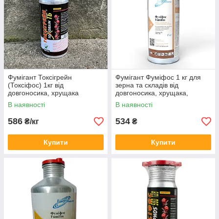
оптових замовників передбачені знижки.
Фумігант Токсігрейн
Фумігант Фуміфос 1 кг для
(Токсіфос) 1кг від
зерна та складів від
довгоносика, хрущака
довгоносика, хрущака,
борошноїда, горохової
борошноїда, кротів, зернівки,
В наявності
В наявності
зернівки, зернової молі
зернової молі, вогнівки
(міль), вогнівки, кротів
586
534
₴/кг
₴
Купити
Купити