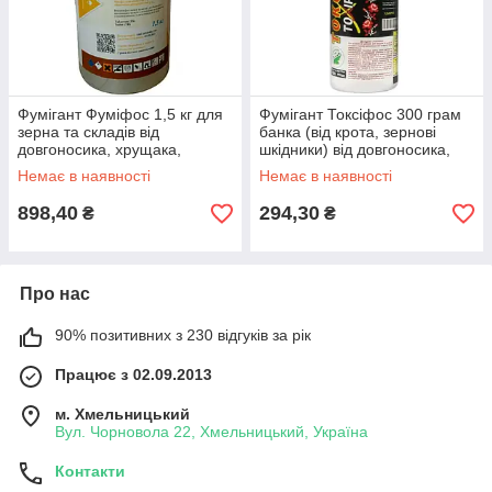
Фумігант Фуміфос 1,5 кг для
Фумігант Токсіфос 300 грам
зерна та складів від
банка (від крота, зернові
довгоносика, хрущака,
шкідники) від довгоносика,
борошноїда, горохової
хрущака, борошноїда,
Немає в наявності
Немає в наявності
зернівки, зернової молі,
горохової зернівки, молі
вогнівки
898,40
294,30
₴
₴
Про нас
90% позитивних з 230 відгуків за рік
Працює з 02.09.2013
м. Хмельницький
Вул. Чорновола 22, Хмельницький, Україна
Контакти