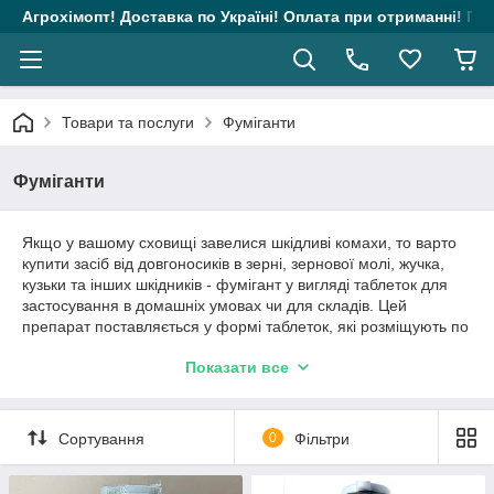
Агрохімопт! Доставка по Україні! Оплата при отриманні! Гара
Товари та послуги
Фуміганти
Фуміганти
Якщо у вашому сховищі завелися шкідливі комахи, то варто
купити засіб від довгоносиків в зерні, зернової молі, жучка,
кузьки та інших шкідників - фумігант у вигляді таблеток для
застосування в домашніх умовах чи для складів. Цей
препарат поставляється у формі таблеток, які розміщують по
всьому об'єкту, де зберігається ваше зерно. У разі насіннєвої
Показати все
сировини, що зберігається в тарі, пігулки розкладають на
підкладках навколо нього; для фуражного і продовольчого,
що зберігаються розсипом, хімікат вводять всередину
розсипів за допомогою спеціального дозатора.
Сортування
0
Фільтри
Обробка приміщень фумігантами