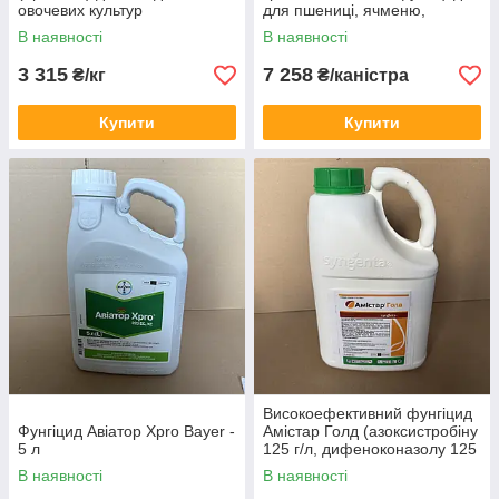
овочевих культур
для пшениці, ячменю,
кукурудзи,
В наявності
В наявності
3 315
7 258
₴/кг
₴/каністра
Купити
Купити
Високоефективний фунгіцид
Фунгіцид Авіатор Xpro Bayer -
Амістар Голд (азоксистробіну
5 л
125 г/л, дифеноконазолу 125
г/л) Syngenta 5 л
В наявності
В наявності