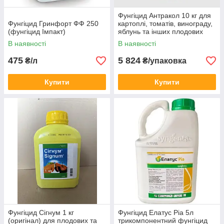
Фунгіцид Антракол 10 кг для
Фунгіцид Гринфорт ФФ 250
картоплі, томатів, винограду,
(фунгіцид Імпакт)
яблунь та інших плодових
дерев
В наявності
В наявності
475
5 824
₴/л
₴/упаковка
Купити
Купити
Фунгіцид Сігнум 1 кг
Фунгіцид Елатус Ріа 5л
(оригінал) для плодових та
трикомпонентний фунгіцид