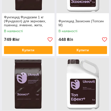
Фунгицид Фундазим 1 кг
(Фундазол) для зернових,
Фунгицид Захисник (Топсин
пшениці, ячменю, жита,
М)
вівса, сої, ріпаку (Беноміл
В наявності
В наявності
500 г/кг)
749
448
₴/кг
₴/л
Купити
Купити