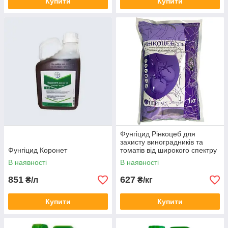
Купити
Купити
Фунгіцид Рінкоцеб для
захисту виноградників та
Фунгіцид Коронет
томатів від широкого спектру
хвороб
В наявності
В наявності
851
627
₴/л
₴/кг
Купити
Купити