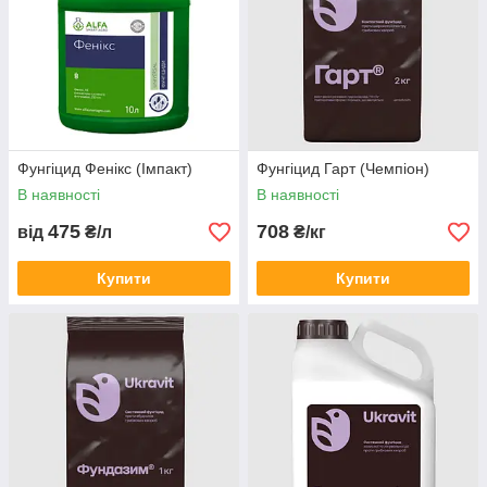
Фунгіцид Фенікс (Імпакт)
Фунгіцид Гарт (Чемпіон)
В наявності
В наявності
475
708
від
₴/л
₴/кг
Купити
Купити