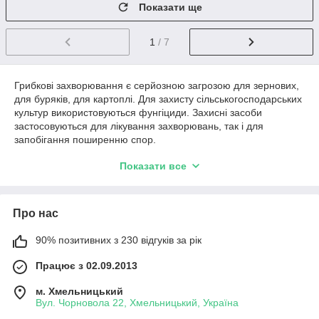
Показати ще
1
/ 7
Грибкові захворювання є серйозною загрозою для зернових,
для буряків, для картоплі. Для захисту сільськогосподарських
культур використовуються фунгіциди. Захисні засоби
застосовуються для лікування захворювань, так і для
запобігання поширенню спор.
Серед засобів даної спрямованості виділяються також
Показати все
препарати стробілуріни, які застосовуються для позбавлення
від грибка та інших патогенних інфекцій, а також підвищують
стійкість культури проти нових атак шкідників. Особливістю
Про нас
препаратів є однакова ефективність проти всіх різновидів
грибів, тоді як у багатьох випадках доводиться
використовувати комбінації з двох фунгіцидів для досягнення
90% позитивних з 230 відгуків за рік
подібного ефекту. Для лікування засобами даної категорії в
Працює з 02.09.2013
інтернет-магазині представлений препарат «Стробитек».
Захисні засоби для картоплі, буряків і
м. Хмельницький
для зернових
Вул. Чорновола 22, Хмельницький, Україна