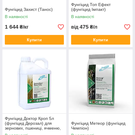
Фунгіцид Топ Ефект
Фунгіцид Захист (Танос)
(фунгіцид Імпакт)
В наявності
В наявності
1 644
475
₴/кг
від
₴/л
Купити
Купити
Фунгіцид Доктор Кроп 5л
(фунгіцид Дерозал) для
Фунгіцид Метеор (фунгіцид
зернових, пшениці, ячменю,
Чемпіон)
жита, буряків, соняшнику