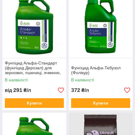
Фунгіцид Альфа-Стандарт
(фунгіцид Дерозал) для
Фунгіцид Альфа-Тебузол
зернових, пшениці, ячменю,
(Фолікур)
жита, буряків, соняшнику
В наявності
В наявності
291
372
від
₴/л
₴/л
Купити
Купити