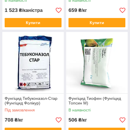
В наявності
В наявності
1 523
659
₴/каністра
₴/кг
Купити
Купити
Фунгіцид Тебуконазол-Стар
Фунгіцид Тиофен (Фунгіцид
(Фунгіцид Фолікур)
Топсин М)
Під замовлення
В наявності
708
506
₴/кг
₴/кг