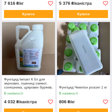
7 616
5 376
₴/кг
₴/каністра
Купити
Купити
Фунгіцид Імпакт К 5л для
зернових, пшениці озимої,
соняшника, цукрових буряків,
Фунгіцид Чемпіон розсип 1 кг
гороху, сої, ріпака, рису
В наявності
В наявності
4 032
806
₴/каністра
₴/кг