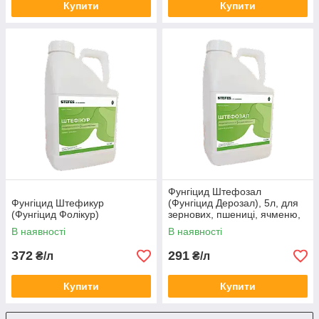
Купити
Купити
Фунгіцид Штефозал
Фунгіцид Штефикур
(Фунгіцид Дерозал), 5л, для
(Фунгіцид Фолікур)
зернових, пшениці, ячменю,
жита, буряків, соняшнику
В наявності
В наявності
372
291
₴/л
₴/л
Купити
Купити