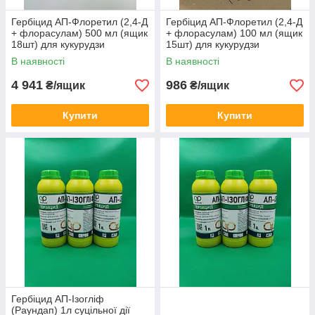
Гербіцид АП-Флоретил (2,4-Д
Гербіцид АП-Флоретил (2,4-Д
+ флорасулам) 500 мл (ящик
+ флорасулам) 100 мл (ящик
18шт) для кукурудзи
15шт) для кукурудзи
зернових від підмаренника
зернових від підмаренника
В наявності
В наявності
хвоща пасльону осоту
хвоща пасльону осоту
падалиці
падалиці
4 941
986
₴/ящик
₴/ящик
Купити
Купити
Гербіцид АП-Ізогліф
(Раундап) 1л суцільної дії