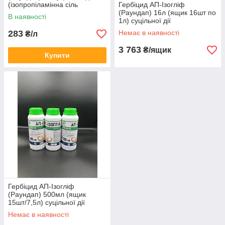
(ізопропіламінна сіль
Гербіцид АП-Ізогліф
гліфосату 480 г/л)
(Раундап) 16л (ящик 16шт по
В наявності
1л) суцільної дії
(ізопропіламінна сіль
283
Немає в наявності
₴/л
гліфосату 480 г/л)
3 763
₴/ящик
Купити
Гербіцид АП-Ізогліф
(Раундап) 500мл (ящик
15шт/7,5л) суцільної дії
(ізопропіламінна сіль
Немає в наявності
гліфосату 480 г/л)