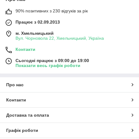
Економічна вигода
Використання протруйників для ячменю дозволяє
90% позитивних з 230 відгуків за рік
зменшити витрати на подальшу боротьбу зі шкідниками
та хворобами, оскільки попередження проблем на
Працює з 02.09.2013
етапі проростання є більш ефективним.
Види протруйників на ячмінь
м. Хмельницький
Вул. Чорновола 22, Хмельницький, Україна
Їх поділяють на кілька основних категорій:
Контакти
Фунгіцидні
Призначені для боротьби з грибковими інфекціями.
Сьогодні працює з 09:00 до 19:00
Наприклад, препарати на основі азолів або
Показати весь графік роботи
стробілуринів.
Інсектицидні
Ефективні проти комах-шкідників. Вони часто
Про нас
включають неонікотиноїди або інші сучасні інсектициди.
Комплексні
Контакти
Протруйники по ячменю поєднують фунгіцидні та
інсектицидні властивості, що робить їх універсальними.
Доставка та оплата
Біологічні
Базуються на природних мікроорганізмах і їх
метаболітах. Вони є безпечними для довкілля і
Графік роботи
підходять для органічного землеробства.