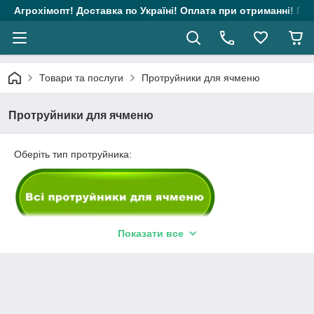
Агрохімопт! Доставка по Україні! Оплата при отриманні! Гара
Товари та послуги
Протруйники для ячменю
Протруйники для ячменю
Оберіть тип протруйника:
Показати все
Протруйники для ячменю: що це таке і
чому вони важливі?
Ціна на протруйники для ячменю в Україні обумовлена тим,
що це спеціальні хімічні препарати, які використовуються для
обробки насіння перед посівом для захисту зерна від хвороб,