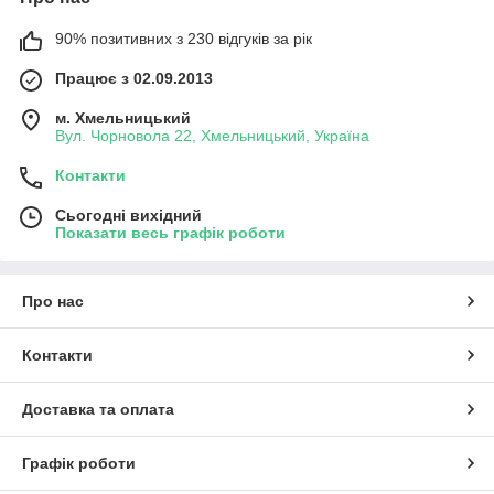
потребу в подальшому використанні хімікатів.
90% позитивних з 230 відгуків за рік
Основні види протруйників для сої
Фунгіцидні
Працює з 02.09.2013
Використовуються для боротьби з грибковими
захворюваннями. Найбільш поширені діючі речовини:
м. Хмельницький
Вул. Чорновола 22, Хмельницький, Україна
Карбендазим
Контакти
Тіабендазол
Металаксил
Сьогодні вихідний
Показати весь графік роботи
Інсектицидні протруйники для сої
Призначені для захисту насіння і проростків від комах.
Основні компоненти:
Про нас
Імідаклоприд
Тіаметоксам
Контакти
Клотіанідин
Комбіновані
Доставка та оплата
Поєднують фунгіцидні та інсектицидні властивості. Це
зручний вибір для захисту від широкого спектра загроз.
Графік роботи
Мікробіологічні
На основі корисних мікроорганізмів. Вони сприяють