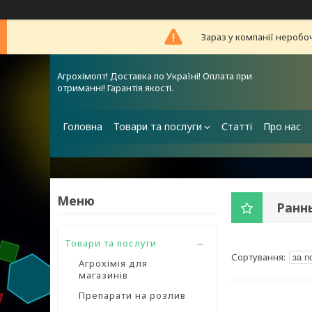
Зараз у компанії неробо
Агрохімопт! Доставка по Україні! Оплата при
отриманні! Гарантія якості.
Головна
Товари та послуги
Статті
Про нас
Раннь
Товари та послуги
Агрохімія для
магазинів
Препарати на розлив