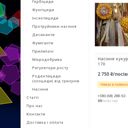
Гербіциди
Фунгіциди
Інсектициди
Протруйники насіння
Десиканти
Фуміганти
Прилипачі
Насіння куку
Мікродобрива
170
Регулятори росту
2 750 ₴/пос
Родентициди
(зооциди) від гризунів
Немає в наявнос
Насіння
+380 (68) 288-92-
Статті
88
Київстар
Про нас
Контакти
Доставка і оплата