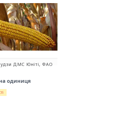
рудзи ДМС Юніті, ФАО
івна одиниця
ті