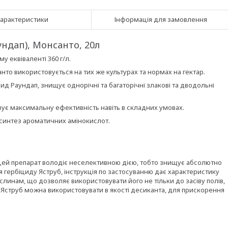
арактеристики
Інформація для замовлення
ундап), Монсанто, 20л
му еквіваленті 360 г/л.
нто використовується на тих же культурах та нормах на гектар.
д Раундап, знищує однорічні та багаторічні злакові та дводольні
азує максимальну ефективність навіть в складних умовах.
є синтез ароматичних амінокислот.
о цей препарат володіє неселективною дією, тобто знищує абсолютно
ля гербіциду Яструб, інструкція по застосуванню дає характеристику
линам, що дозволяє використовувати його не тільки до засіву полів,
цид Яструб можна використовувати в якості десиканта, для прискорення