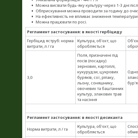
Можна висівати будь-яку культуру через 1-3 дні піс
Обприскування можна проводити за годину до очі
На ефективність не впливає зниження температури пов
Можна працювати по росі.
Регламент застосування: в якості гербіциду
Гербіцид яструб: норма
Культура, об'єкт, що
Об'єк
витрати, л / га
обробляється
обро
Поля, призначені під
посів (посадку)
зернових, картоплі,
кукурудзи, цукрових
Однор
3,0
буряків, сої, ріпаку,
злако
льону, соняшнику,
бур'
овочевих та баштанних
культур, злакових трав
та насіння
Регламент застосування: в якості десиканта
Культура, об'єкт, що
Спосі
Норма витрати, л / га
обробляється
обме