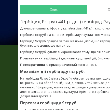
Опис
Х
Гербіцид Яструб 441 р. до, (гербіцид Ра
Діюча речовина: гліфосату калійна сіль, 441 г/л, кислотно
Гербіцид Яструб є аналогом гербіциду Раундап від Монса
Гербіцид Яструб працює за тим же принципом, що гербіци
бур'яни, але дешевше на гектар.
Гербіцид Яструб купити в Україні варто тому, що він пок
Призначення:
гербіцид і десикант суцільної дії, блоку
Препаративна Форма:
розчинний концентрат.
Механізм дії гербіциду яструб
.
На гербіцид Яструб ціна в Україні обґрунтована тим, щ
всі рослини на обробленій, ним, ділянці. У той же час, д
унікальної формули, яка не завдає шкоди культурним рос
але і після цього - до сходів культури. Крім того, гербі
дозрівання врожаїв.
Переваги гербіциду Яструб
Унікальна формуляція - 441 г / л