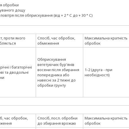
ля обробки
куваного дощу
ітря після обприскування (від + 2 ° С до + 30 ° С)
т, проти якого
Спосіб, час обробок,
Максимальна кратність
бляється
обмеження
обробок
Обприскування
вегетуючих бур'янів
ічні і багаторічні
восени після збирання
1-2 (друга - при
ві та дводольні
попередника або
необхідності)
яни
навесні за 2 тижні до
обробки грунту
б, час обробок,
Спосіб, посл. обробки
Максимальна кратність
ження
до збирання врожаю
обробок