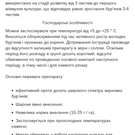
використанні на стадії розвитку від 3 листків до першого
міжвузля культури, що відповідає рівню зростання бур'янів 3-6
листків.
Господарські особливості
Можна застосовувати при температурі від +5 до +25 ° С.
Вноситься обприскуванням під час активного росту молодих
бур'янів і проникає до кореня. Дотримання інструкції призводе
до відсутності залишків препарату в зерні і соломі. Оскільки
період його розпаду в грунті досить короткий, відсутні
обмеження по проведенню посівної кампанії наступного
періоду, в тому числі і для озимого ріпаку.
Основні переваги препарату:
ефективний проти досить широкого спектра зернових
бур'янів;
Широке вікно внесення;
Невелика норма внесення (15-25 г / га);
Застосовується при прохолодних температурах
навесні;
Немає обмежень у виборі наступних культур для