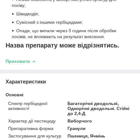
посіву;
Швидкодія;
Сумісний з іншими гербіцидами;
Опади, що випали через 3 години після обробки
посівів, не впливають на результат внесення.
Назва препарату може відрізнятись.
Приховати
Характеристики
Основні
Спектр гербіцидної
Багаторічні дводольні,
активності
Однорічні дводольні. Стійкі
до 2,4-Д
Характер дії пестициду
Виборчого
Препаративна форма
Гранули
Застосування для культур
Пшениця, Ячмінь