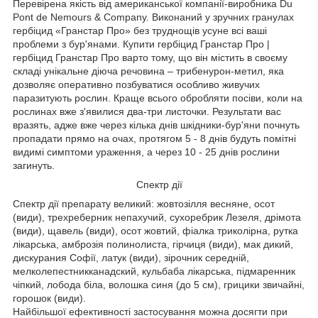
Перевірена якість від американської компанії-виробника Du
Pont de Nemours & Company. Виконаний у зручних гранулах
гербіцид «Гранстар Про» без труднощів усуне всі ваші
проблеми з бур'янами. Купити гербіцид Гранстар Про |
гербіцид Гранстар Про варто тому, що він містить в своєму
складі унікальне діюча речовина – трибенурон-метил, яка
дозволяє оперативно позбуватися особливо живучих
паразитують рослин. Краще всього обробляти посіви, коли на
рослинах вже з'явилися два-три листочки. Результати вас
вразять, адже вже через кілька днів шкідники-бур'яни почнуть
пропадати прямо на очах, протягом 5 - 8 днів будуть помітні
видимі симптоми ураження, а через 10 - 25 днів рослини
загинуть.
Спектр дії
Спектр дії препарату великий: жовтозілля весняне, осот
(види), трехреберник непахучий, сухоребрик Лезеля, дрімота
(види), щавель (види), осот жовтий, фіалка триколірна, рутка
лікарська, амброзія полинолиста, гірчиця (види), мак дикий,
дискурания Софії, латук (види), зірочник середній,
мелколепестникканадский, кульбаба лікарська, підмаренник
чіпкий, лобода біла, волошка синя (до 5 см), грицики звичайні,
горошок (види).
Найбільшої ефективності застосування можна досягти при