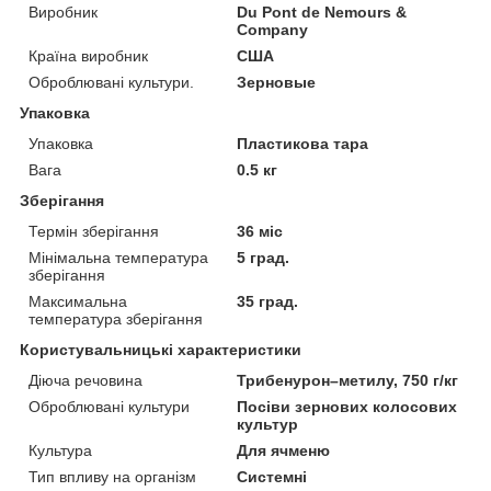
Виробник
Du Pont de Nemours &
Company
Країна виробник
США
Оброблювані культури.
Зерновые
Упаковка
Упаковка
Пластикова тара
Вага
0.5 кг
Зберігання
Термін зберігання
36 міс
Мінімальна температура
5 град.
зберігання
Максимальна
35 град.
температура зберігання
Користувальницькі характеристики
Діюча речовина
Трибенурон–метилу, 750 г/кг
Оброблювані культури
Посіви зернових колосових
культур
Культура
Для ячменю
Тип впливу на організм
Системні