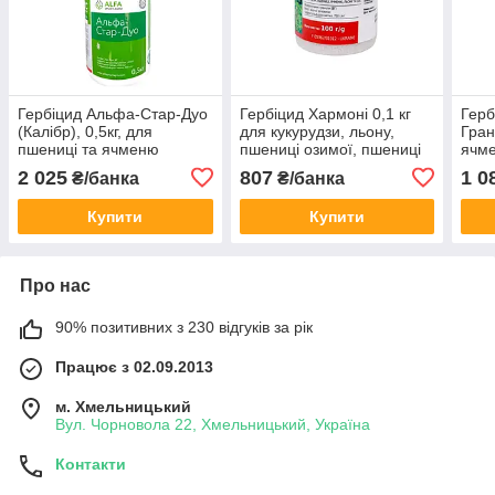
Гербіцид Альфа-Стар-Дуо
Гербіцид Хармоні 0,1 кг
Герб
(Калібр), 0,5кг, для
для кукурудзи, льону,
Гран
пшениці та ячменю
пшениці озимої, пшениці
ячме
озимих та ярих, вівса
ярої, сої, ячменю ярого
(Три
2 025
807
1 0
₴/банка
₴/банка
кг)
Купити
Купити
Про нас
90% позитивних з 230 відгуків за рік
Працює з 02.09.2013
м. Хмельницький
Вул. Чорновола 22, Хмельницький, Україна
Контакти