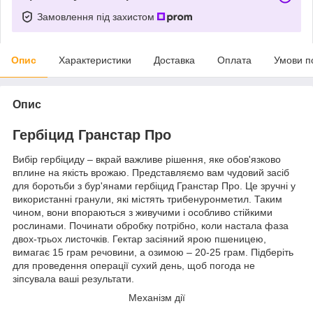
Замовлення під захистом
Опис
Характеристики
Доставка
Оплата
Умови п
Опис
Гербіцид Гранстар Про
Вибір гербіциду – вкрай важливе рішення, яке обов'язково
вплине на якість врожаю. Представляємо вам чудовий засіб
для боротьби з бур'янами гербіцид Гранстар Про. Це зручні у
використанні гранули, які містять трибенуронметил. Таким
чином, вони впораються з живучими і особливо стійкими
рослинами. Починати обробку потрібно, коли настала фаза
двох-трьох листочків. Гектар засіяний ярою пшеницею,
вимагає 15 грам речовини, а озимою – 20-25 грам. Підберіть
для проведення операції сухий день, щоб погода не
зіпсувала ваші результати.
Механізм дії