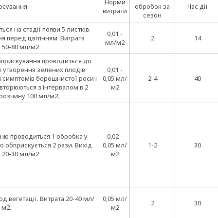
Норми
осування
обробок за
Час дії
витрати
сезон
я на стадії появи 5 листків.
0,01 -
я перед цвітінням. Витрата
2
14
мл/м2
 50-80 мл/м2
прискування проводиться до
дії утворення зелених плодів
0,01 -
і симптомів борошнистої роси і
0,05 мл/
2-4
40
вторюються з інтервалом в 2
м2
 розчину 100 мл/м2.
еню проводиться 1 обробка у
0,02 -
о обприскується 2 рази. Вихід
0,05 мл/
1-2
30
 20-30 мл/м2
м2
д вегетації. Витрата 20-40 мл/
0,05 мл/
2
30
м2.
м2