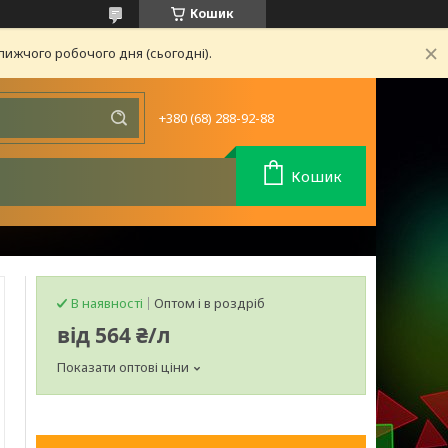
Кошик
лижчого робочого дня (сьогодні).
+380 (68) 288-92-88
Кошик
В наявності
Оптом і в роздріб
від
564 ₴/л
Показати оптові ціни