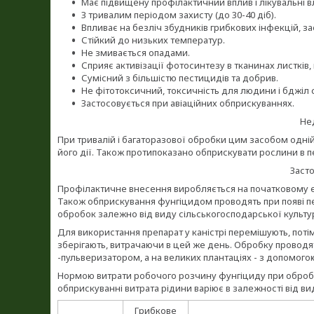
Має підвищену профілактичний вплив і лікувальні в
З тривалим періодом захисту (до 30-40 діб).
Впливає на безліч збудників грибкових інфекцій, з
Стійкий до низьких температур.
Не змивається опадами.
Сприяє активізації фотосинтезу в тканинах листків
Сумісний з більшістю пестицидів та добрив.
Не фітотоксичний, токсичність для людини і бджіл 
Застосовується при авіаційних обприскуваннях.
Не
При тривалій і багаторазової обробки цим засобом одній 
його дії. Також протипоказано обприскувати рослини в пе
Заст
Профілактичне внесення виробляється на початковому ета
Також обприскування фунгіцидом проводять при появі пе
обробок залежно від виду сільськогосподарської культу
Для використання препарат у каністрі перемішують, поті
зберігають, витрачаючи в цей же день. Обробку провод
-пульверизатором, а на великих плантаціях - з допомогою
Нормою витрати робочого розчину фунгіциду при обробці 
обприскуванні витрата рідини варіює в залежності від вид
Грибкове