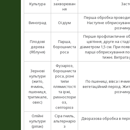
Культура
захворюван
Заст
ня
Перша обробка проводитьс
Виноград
Оїдіум
Наступне обприскуванн
розчину
Перше профілактичне об
Плодові
Парша,
цвітіння, друге на ста
дерева
борошниста
діаметром 1,5 см. При появ
(Яблуня)
роса
парші обприскування по
тижні. Витрата
Фузаріоз,
Зернові
борошниста
культури
роса, різні
(жито,
типи
По пшениці, вівса і ячм
ячмінь,
плямистості
вегетаційний період. Жит
пшениця,
та іржі,
розчину
тритикале,
рихноспори
овес)
оз,
септоріоз
Олійні
Сіра гниль,
Дворазова обробка в періо
культури
альтернаріо
(ріпак)
з