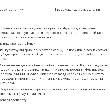
арактеристики
Інформація для замовлення
профілактики мікозів культурних рослин. Фунгіцид ефективно
може застосовуватися для широкого спектра зернових, олійних і
иких полях і кавових плантаціях.
стика препарату Імпакт
ити культуру від грибкових захворювань, що позитивно позначається
ії для профілактики і лікування мікозів винограду, яблуні, різних
рев.
хв через епідерму в більш глибокі тканини листя. Висока швидкість
ощову погоду. Потрапивши в тканини листків рослини, флутріафол
профілактичний і лікувальний ефект завдяки пригніченню синтезу
 порушення проникності їх клітинних мембран і загибелі паразита.
ми грибами.
вні бруньки, що важливо при вирощуванні рослин з швидким циклом
гіцид Імпакт | Фунгіцид Імпакт
реваги препарату