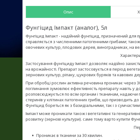
Опис
Х
Фунгіцид Імпакт (аналог), 5л
Фунгіцид Імпакт - надійний фунгіцид, призначений для 
справляється з численними патогенними грибами; також 
овочевих культур, плодових дерев, виноградниках, на вел
Характери
Застосування фунгіциду Імпакт дозволяє надійно захист
на врожайності. Препарат застосовується в період вегетац
зернових культур, ріпаку, цукрових буряків та кавових де
При обробці рослин активна речовина проникає через 30 
поглинання зумовлює ефективність препарату навіть у д
розповсюджується по всім органам і тканинам, надаючи 
стеринів у клітинах патогенних грибів, що призводить до
Фунгіцид бореться як з базидіальними, так і з сумчасти
Імпакт може проникати також і вегетативні та генерати
розвитку (зернові культури). саме тому варто купити Фун
Пе
Проникає в тканини за 30 хвилин.