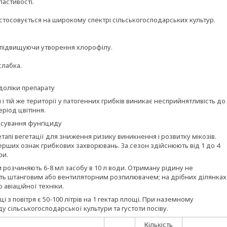
ластивості.
астосовується на широкому спектрі сільськогосподарських культур.
, підвищуючи утворення хлорофілу.
слабка.
доліки препарату
і тій же території у патогенних грибків виникає несприйнятливість до
ріод цвітіння.
осування фунгіциду
пі вегетації для зниження ризику виникнення і розвитку мікозів.
рших ознак грибкових захворювань. За сезон здійснюють від 1 до 4
ри.
м розчиняють 6-8 мл засобу в 10 л води. Отриману рідину не
ять штанговим або вентиляторним розпилювачем; на дрібних ділянках
 авіаційної техніки.
з повітря є 50-100 літрів на 1 гектар площі. При наземному
у сільськогосподарської культури та густоти посіву.
Кількість