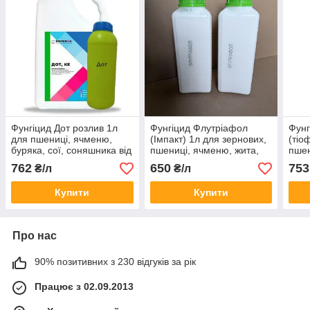
Фунгіцид Дот розлив 1л
Фунгіцид Флутріафол
Фунг
для пшениці, ячменю,
(Імпакт) 1л для зернових,
(тіо
буряка, сої, соняшника від
пшениці, ячменю, жита,
пшен
іржі, борошнистої роси,
гороху, цукрових буряків,
вино
762
650
753
₴/л
₴/л
септоріозу, плямистостей
винограду, яблуні
соня
листя
капу
Купити
Купити
Про нас
90% позитивних з 230 відгуків за рік
Працює з 02.09.2013