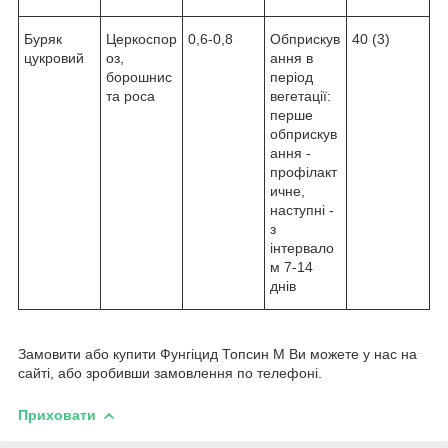
Буряк
Церкоспор
0,6-0,8
Обприскув
40 (3)
цукровий
оз,
ання в
борошнис
період
та роса
вегетації:
перше
обприскув
ання -
профілакт
ичне,
наступні -
з
інтервало
м 7-14
днів
Замовити або купити Фунгіцид Топсин М Ви можете у нас на
сайті, або зробивши замовлення по телефоні.
Приховати