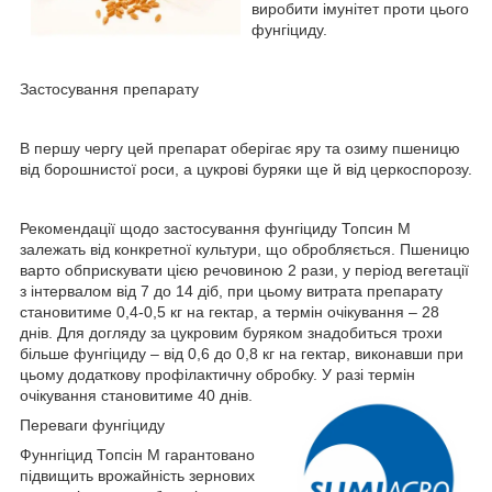
виробити імунітет проти цього
фунгіциду.
Застосування препарату
В першу чергу цей препарат оберігає яру та озиму пшеницю
від борошнистої роси, а цукрові буряки ще й від церкоспорозу.
Рекомендації щодо застосування фунгіциду Топсин М
залежать від конкретної культури, що обробляється. Пшеницю
варто обприскувати цією речовиною 2 рази, у період вегетації
з інтервалом від 7 до 14 діб, при цьому витрата препарату
становитиме 0,4-0,5 кг на гектар, а термін очікування – 28
днів. Для догляду за цукровим буряком знадобиться трохи
більше фунгіциду – від 0,6 до 0,8 кг на гектар, виконавши при
цьому додаткову профілактичну обробку. У разі термін
очікування становитиме 40 днів.
Переваги фунгіциду
Фуннгіцид Топсін М гарантовано
підвищить врожайність зернових