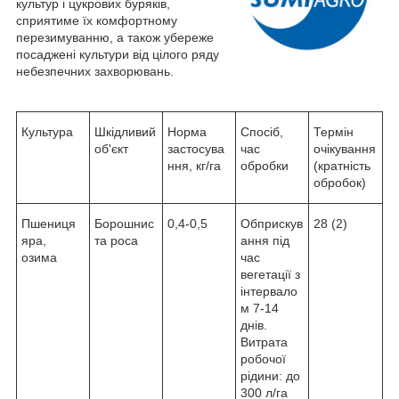
культур і цукрових буряків,
сприятиме їх комфортному
перезимуванню, а також убереже
посаджені культури від цілого ряду
небезпечних захворювань.
Культура
Шкідливий
Норма
Спосіб,
Термін
об'єкт
застосува
час
очікування
ння, кг/га
обробки
(кратність
обробок)
Пшениця
Борошнис
0,4-0,5
Обприскув
28 (2)
яра,
та роса
ання під
озима
час
вегетації з
інтервало
м 7-14
днів.
Витрата
робочої
рідини: до
300 л/га