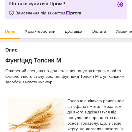
Що таке купити з Пром?
Замовлення під захистом
Опис
Характеристики
Доставка
Оплата
Умови п
Опис
Фунгіцид Топсин М
Створений спеціально для поліпшення умов перезимівлі та
фізіологічного стану рослин, фунгіцид Топсин М є унікальним
засобом захисту культур.
Головною діючою речовиною
є тіофанат-метил, механізм
дії якого відрізняється від
популярних препаратів на
основі триазолу, що, в свою
чергу, не дозволяє патогенів