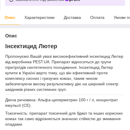
Опис
Характеристики
Доставка
Оплата
Умови п
Опис
Інсектицид Лютер
Пропонуємо Вашій увазі високоефективний інсектицид Лютер
від виробника PEST.UA. Препарат відноситься до групи
піретроїдів синтетичного походження. Інсектицид Лютер
купити в Україні варто тому, що він ефективний проти
комплексу сисних і гризучих комах, таким чином
забезпечуючи високу результативну дію на широкий спектр
шкідників різних системних груп.
Діюча речовина: Альфа-циперметрин 100 г / л, концентрат
емульсії (СЕ).
Токсичність: препарат токсичний для бджіл та інших корисних
комах так само відрізняється значною стійкістю до змивання
опадами.