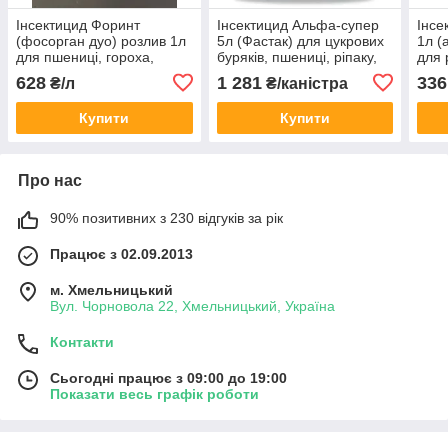
Інсектицид Форинт
Інсектицид Альфа-супер
Інсе
(фосорган дуо) розлив 1л
5л (Фастак) для цукрових
1л (
для пшениці, гороха,
буряків, пшениці, ріпаку,
для 
буряків, ріпаку
овочевих культур
горо
628
1 281
336
₴/л
₴/каністра
(Хлорпірифос, 500 г / л +
ципе
циперметрин, 50 г / л)
Купити
Купити
Про нас
90% позитивних з 230 відгуків за рік
Працює з 02.09.2013
м. Хмельницький
Вул. Чорновола 22, Хмельницький, Україна
Контакти
Сьогодні працює з 09:00 до 19:00
Показати весь графік роботи