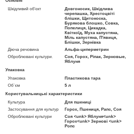
Основні
Шкідливий об'єкт
Довгоносик, Шкідлива
черепашка, Хрестоцвіті
блішки, Щитоноска,
Бурякова блошко, Совка,
Попелиця, Цикадка,
Квіткоїд, Муха капустяна,
Міль капустяна, П'явиця,
Блішки, Зернівка
Діюча речовина
Альфа-циперметрин
Оброблювані культури.
Соя, Горох, Ріпак, Зерновые,
Яблуня
Упаковка
Упаковка
Пластикова тара
Об`єм
5 л
Користувальницькі характеристики
Культура
Для пшениці
Застосування для культур
Горох, Пшениця, Рапс, Соя
Оброблювані культури
Соя <unk> Яблуня<unk>
Горох<unk> Зернові <unk>
Ропс