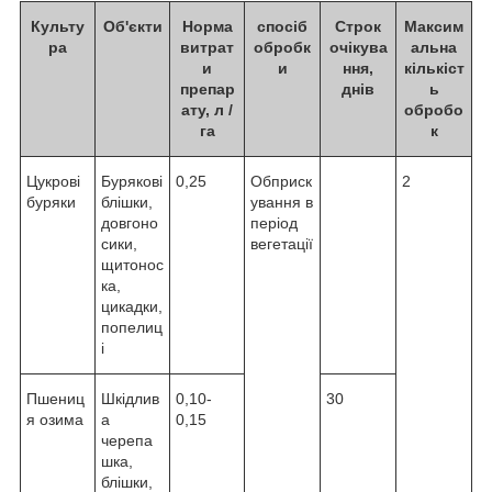
Культу
Об'єкти
Норма
спосіб
Строк
Максим
ра
витрат
обробк
очікува
альна
и
и
ння,
кількіст
препар
днів
ь
ату, л /
обробо
га
к
Цукрові
Бурякові
0,25
Обприск
2
буряки
блішки,
ування в
довгоно
період
сики,
вегетації
щитонос
ка,
цикадки,
попелиц
і
Пшениц
Шкідлив
0,10-
30
я озима
а
0,15
черепа
шка,
блішки,