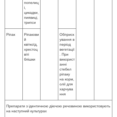
попелиц
і,
цикадки,
пиявиці,
трипси
Ріпак
Ріпакови
Обприск
й
ування в
квіткоїд,
період
хрестоц
вегетації
віті
. При
блішки
використ
анні
стебел
ріпаку
на корм,
олії для
харчува
ння
Препарати з ідентичною діючою речовиною використовують
на наступний культурах