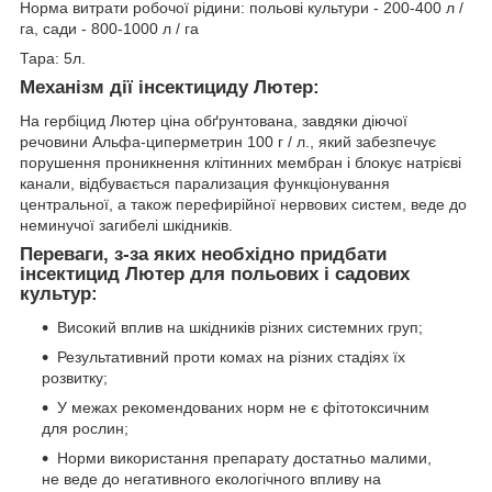
Норма витрати робочої рідини: польові культури - 200-400 л /
га, сади - 800-1000 л / га
Тара: 5л.
Механізм дії інсектициду Лютер:
На гербіцид Лютер ціна обґрунтована, завдяки діючої
речовини Альфа-циперметрин 100 г / л., який забезпечує
порушення проникнення клітинних мембран і блокує натрієві
канали, відбувається парализация функціонування
центральної, а також перефирійної нервових систем, веде до
неминучої загибелі шкідників.
Переваги, з-за яких необхідно придбати
інсектицид Лютер для польових і садових
культур:
Високий вплив на шкідників різних системних груп;
Результативний проти комах на різних стадіях їх
розвитку;
У межах рекомендованих норм не є фітотоксичним
для рослин;
Норми використання препарату достатньо малими,
не веде до негативного екологічного впливу на