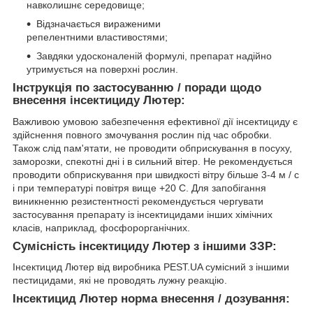
навколишнє середовище;
Відзначається вираженими
репелентними властивостями;
Завдяки удосконаленій формулі, препарат надійно
утримується на поверхні рослин.
Інструкція по застосуванню / поради щодо
внесення інсектициду Лютер:
Важливою умовою забезпечення ефективної дії інсектициду є
здійснення повного змочування рослин під час обробки.
Також слід пам'ятати, не проводити обприскування в посуху,
заморозки, спекотні дні і в сильний вітер. Не рекомендується
проводити обприскування при швидкості вітру більше 3-4 м / с
і при температурі повітря вище +20 С. Для запобігання
виникненню резистентності рекомендується чергувати
застосування препарату із інсектицидами інших хімічних
класів, наприклад, фосфорорганічних.
Сумісність інсектициду Лютер з іншими ЗЗР:
Інсектицид Лютер від виробника PEST.UA сумісний з іншими
пестицидами, які не проводять лужну реакцію.
Інсектицид Лютер норма внесення / дозування: