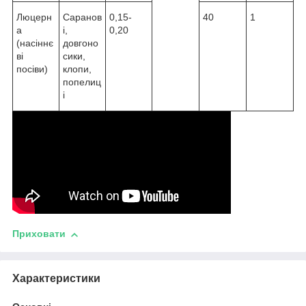
Люцерн
Саранов
0,15-
40
1
а
і,
0,20
(насіннє
довгоно
ві
сики,
посіви)
клопи,
попелиц
і
Приховати
Характеристики