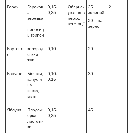
Горох
Горохов
0,15-
Обприск
25 –
2
а
0,25
ування в
зелений,
зернівка
період
30 – на
,
вегетації
зерно
попелиц
і, трипси
Картопл
колорад
0,10
20
я
ський
жук
Капуста
Білявки,
0,10-
30
капустя
0,15
на
совка,
міль
Яблуня
Плодож
0,15-
45
ерки,
0,25
листовій
ки