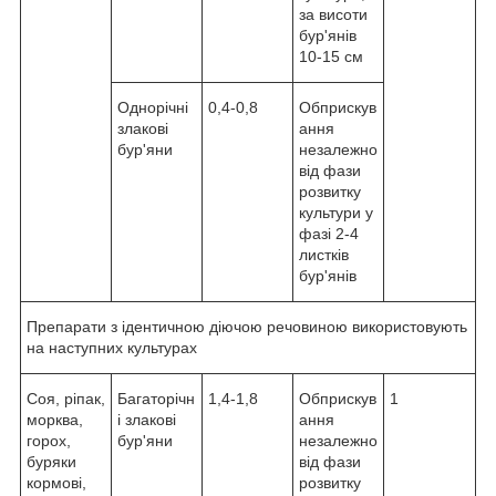
за висоти
бур'янів
10-15 см
Однорічні
0,4-0,8
Обприскув
злакові
ання
бур'яни
незалежно
від фази
розвитку
культури у
фазі 2-4
листків
бур'янів
Препарати з ідентичною діючою речовиною використовують
на наступних культурах
Соя, ріпак,
Багаторічн
1,4-1,8
Обприскув
1
морква,
і злакові
ання
горох,
бур'яни
незалежно
буряки
від фази
кормові,
розвитку