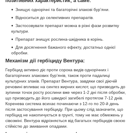
позитивних характеристик, а саме:
Знищує однорічні та багаторічні злакові бур'яни.
Відноситься до селективних препаратів.
Застосовувати препарат можна в різні фази розвитку
культури.
Препарат знищує рослина-шкідника в корінь.
Для досягнення бажаного ефекту, достатньо однієї
обробки.
Механізм дії гербіциду Вентура:
Гербіцид активно діє проти сорока видів однорічних і
багаторічних злакових бур'янів, також проти падалиці
культурних злаків. Препарат Вентура, завдяки свої діючій
речовині впливає на синтез жирних кислот, що призводить до
зупинки точок росту рослини вже через 1-2 дні після обробки,
що призводить до його швидкої загибелі протягом 7-12 днів.
Коренева система всихає починаючи з 12-го по 20-й день
після застосування гербіциду. При цьому слід зазначити, що
гербіцид не накопичується в грунті, тому не має обмежень у
сівозміні. Вентура відрізняється від багатьох гербіцидів своєю
стійкістю до змивання опадами.