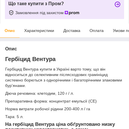
Що таке купити з Пром?
Замовлення під захистом
Опис
Характеристики
Доставка
Оплата
Умови п
Опис
Гербіцид Вентура
Гербіцид Вентура купити в Україні варто тому, що він
відноситься до селективним післясходових грамініцид
системно борються з однорічними і багаторічними злаковими
бур'янами.
Діюча речовина: клетодим, 120 г / л.
Препаративна форма: концентрат емульсії (СЕ)
Норма витрати робочої рідини 200-400 л / га
Тара: 5 л.
На гербіцид Вентура ціна обґрунтовано низку