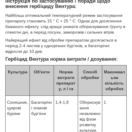
Інструкція по застосуванню / поради щодо
внесення гербіциду Вентура:
Найбільш оптимальний температурний режим застосування
препарату становить 15 ° С + 25 ° С. Однак для досягнення
бажаного ефекту, слід краще уникати обприскування ґрунту в
спекотні дні, в період посухи, заморозків і сильних вітрів.
Найкращий ефект від обробки препаратом досягається в
період 2-4 листків у однорічних бур'янів, а багаторічні
відросли до 10 див.
Гербіцид Вентура норма витрати / дозування:
Культура
Об'єкти
Норма
Спосіб
Максимал
витрати
обробки
ьна
препарат
кількість
у, л / га
обробок
Соняшник,
Багаторічн
1,4-1,8
Обприскув
1
цукрові
і злакові
ання
буряки
бур'яни
незалежно
від фази
розвитку
культури,