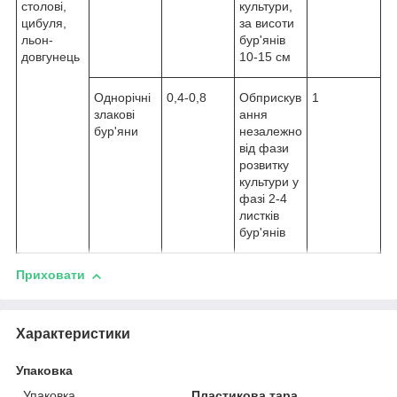
столові,
культури,
цибуля,
за висоти
льон-
бур'янів
довгунець
10-15 см
Однорічні
0,4-0,8
Обприскув
1
злакові
ання
бур'яни
незалежно
від фази
розвитку
культури у
фазі 2-4
листків
бур'янів
Приховати
Характеристики
Упаковка
Упаковка
Пластикова тара