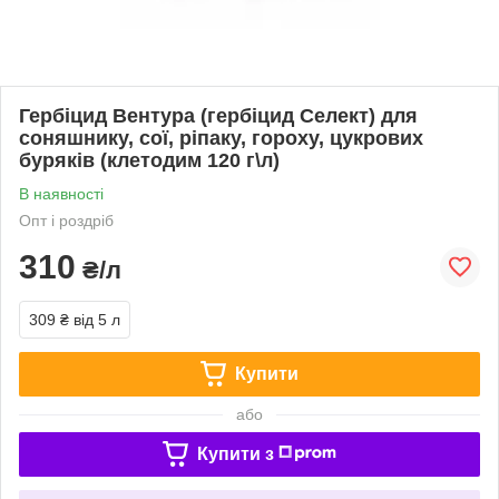
Гербіцид Вентура (гербіцид Селект) для
соняшнику, сої, ріпаку, гороху, цукрових
буряків (клетодим 120 г\л)
В наявності
Опт і роздріб
310
₴/л
309 ₴
від 5 л
Купити
або
Купити з