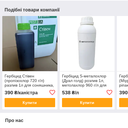
Подібні товари компанії
Гербіцид Стівен
Гербіцид S-металохлор
Герб
(пропізохлор 720 г/л)
(Дуал голд) розлив 1л,
(Міу
разлив 1л для соняшника,
метолахлор 960 г/л для
ріпа
кукурудзи, ріпаку, сої,
кукурудзи, ріпаку, сої,
( хі
390
538
390
₴/каністра
₴/л
гороху, картоплі
цукрових буряків,
л)
соняшника, гороху
Купити
Купити
Про нас