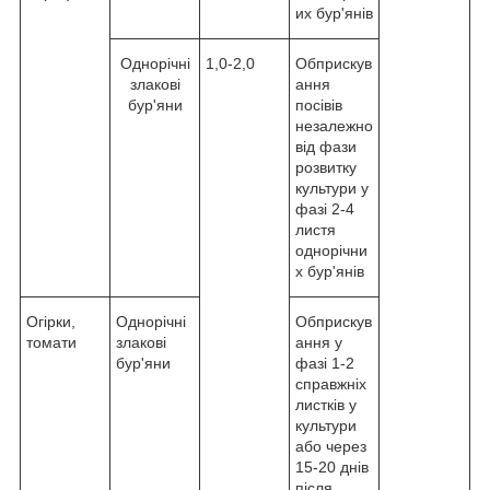
их бур'янів
Однорічні
1,0-2,0
Обприскув
злакові
ання
бур'яни
посівів
незалежно
від фази
розвитку
культури у
фазі 2-4
листя
однорічни
х бур'янів
Огірки,
Однорічні
Обприскув
томати
злакові
ання у
бур'яни
фазі 1-2
справжніх
листків у
культури
або через
15-20 днів
після