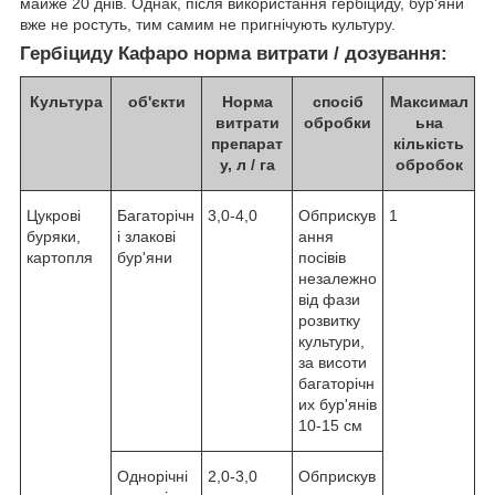
майже 20 днів. Однак, після використання гербіциду, бур'яни
вже не ростуть, тим самим не пригнічують культуру.
Гербіциду Кафаро норма витрати / дозування:
Культура
об'єкти
Норма
спосіб
Максимал
витрати
обробки
ьна
препарат
кількість
у, л / га
обробок
Цукрові
Багаторічн
3,0-4,0
Обприскув
1
буряки,
і злакові
ання
картопля
бур'яни
посівів
незалежно
від фази
розвитку
культури,
за висоти
багаторічн
их бур'янів
10-15 см
Однорічні
2,0-3,0
Обприскув