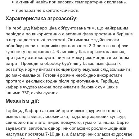
активний навіть при високих температурних коливань.
препарат не є фітотоксичності.
Характеристика агрозасобу:
На гербіцид Кафаро ціна обґрунтована тим, що найкращим
періодом по використанню є активна фаза зростання бур'янів
в період достатньої вологості. Оптимальне здійснювати
обробку рослин-шкідників при наявності 2-3 листків до фази
кущіння у однорічних і 4-6 листків у багаторічних злакових,
при цьому застосовують нижню межу рекомендованих норм
витрат. Проводячи обробку бур'янів у більш пізні фази їх
розвитку, норму витрати концентрату емульсії слід збільшити
до максимальної. Готовий розчин необхідно використати
протягом декількох годин після приготування. Гербіцид
кафарів чудово можна поєднувати в бакових сумішах з
іншими ЗЗР, окрім лужних.
Механізм дії:
Гербіцид Кафаро активний проти вівсюг, курячого проса,
різних видів миші, лисохвистки, падалиці зернових культур,
свинорию пальчато, пирію повзучого, гумаю та інших. Варто
зауважити, загибель однорічних злакових рослин-шкідників
наступає протягом 7-10 днів, а багаторічних злакових досягає