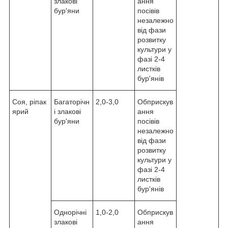
злакові
ання
бур'яни
посівів
незалежно
від фази
розвитку
культури у
фазі 2-4
листків
бур'янів
Соя, ріпак
Багаторічн
2,0-3,0
Обприскув
ярий
і злакові
ання
бур'яни
посівів
незалежно
від фази
розвитку
культури у
фазі 2-4
листків
бур'янів
Однорічні
1,0-2,0
Обприскув
злакові
ання