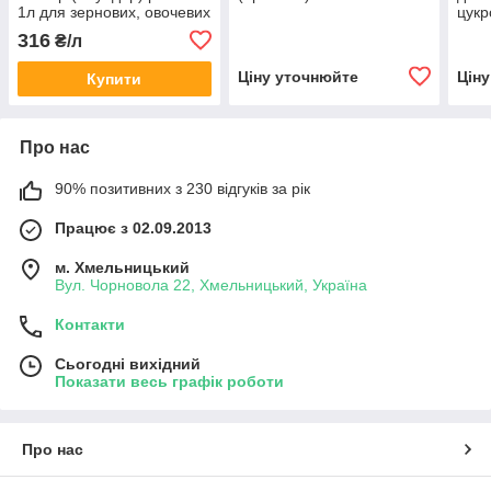
1л для зернових, овочевих
цукр
культур, соняшника і
соня
316
₴/л
картоплі
карт
Ціну уточнюйте
Цін
Купити
Про нас
90% позитивних з 230 відгуків за рік
Працює з 02.09.2013
м. Хмельницький
Вул. Чорновола 22, Хмельницький, Україна
Контакти
Сьогодні вихідний
Показати весь графік роботи
Про нас