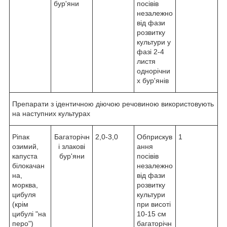
бур'яни
посівів
незалежно
від фази
розвитку
культури у
фазі 2-4
листя
однорічни
х бур'янів
Препарати з ідентичною діючою речовиною використовують
на наступних культурах
Ріпак
Багаторічн
2,0-3,0
Обприскув
1
озимий,
і злакові
ання
капуста
бур'яни
посівів
білокачан
незалежно
на,
від фази
морква,
розвитку
цибуля
культури
(крім
при висоті
цибулі "на
10-15 см
перо")
багаторічн