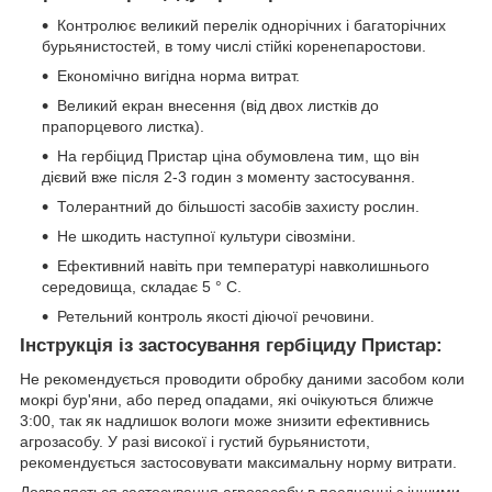
Контролює великий перелік однорічних і багаторічних
бурьянистостей, в тому числі стійкі коренепаростови.
Економічно вигідна норма витрат.
Великий екран внесення (від двох листків до
прапорцевого листка).
На гербіцид Пристар ціна обумовлена тим, що він
дієвий вже після 2-3 годин з моменту застосування.
Толерантний до більшості засобів захисту рослин.
Не шкодить наступної культури сівозміни.
Ефективний навіть при температурі навколишнього
середовища, складає 5 ° С.
Ретельний контроль якості діючої речовини.
Інструкція із застосування гербіциду Пристар:
Не рекомендується проводити обробку даними засобом коли
мокрі бур'яни, або перед опадами, які очікуються ближче
3:00, так як надлишок вологи може знизити ефективнись
агрозасобу. У разі високої і густий бурьянистоти,
рекомендується застосовувати максимальну норму витрати.
Дозволяється застосування агрозасобу в поєднанні з іншими