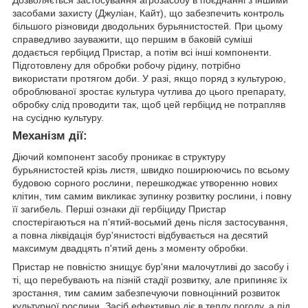
засобами захисту (Джуліан, Кайт), що забезпечить контроль
більшого різновиди дводольних бурьянистостей. При цьому
справедливо зауважити, що першим в баковій суміші
додається гербіцид Пристар, а потім всі інші компоненти.
Підготовлену для обробки робочу рідину, потрібно
використати протягом доби. У разі, якщо поряд з культурою,
оброблюваної зростає культура чутлива до цього препарату,
обробку слід проводити так, щоб цей гербіцид не потрапляв
на сусідню культуру.
Механізм дії:
Діючий компонент засобу проникає в структуру
бурьянистостей крізь листя, швидко поширюючись по всьому
будовою сорного рослини, перешкоджає утворенню нових
клітин, тим самим викликає зупинку розвитку рослини, і повну
її загибель. Перші ознаки дії гербіциду Пристар
спостерігаються на п'ятий-восьмий день після застосування,
а повна ліквідація бур'янистості відбувається на десятий
максимум двадцять п'ятий день з моменту обробки.
Пристар не повністю знищує бур'яни малочутливі до засобу і
ті, що перебувають на пізній стадії розвитку, але припиняє їх
зростання, тим самим забезпечуючи повноцінний розвиток
культурної рослини. Засіб ефективно діє в теплу погоду, а під