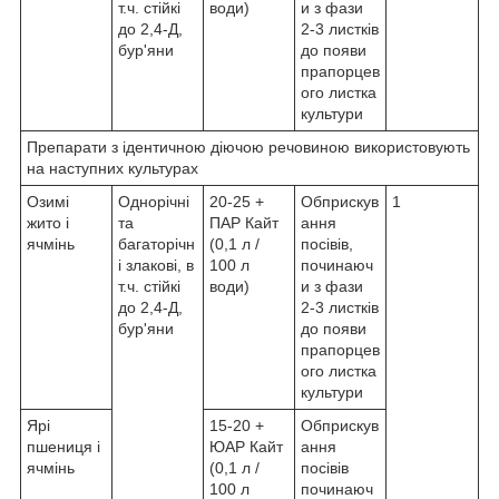
т.ч. стійкі
води)
и з фази
до 2,4-Д,
2-3 листків
бур'яни
до появи
прапорцев
ого листка
культури
Препарати з ідентичною діючою речовиною використовують
на наступних культурах
Озимі
Однорічні
20-25 +
Обприскув
1
жито і
та
ПАР Кайт
ання
ячмінь
багаторічн
(0,1 л /
посівів,
і злакові, в
100 л
починаюч
т.ч. стійкі
води)
и з фази
до 2,4-Д,
2-3 листків
бур'яни
до появи
прапорцев
ого листка
культури
Ярі
15-20 +
Обприскув
пшениця і
ЮАР Кайт
ання
ячмінь
(0,1 л /
посівів
100 л
починаюч