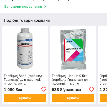
Всі умови повернення
Подібні товари компанії
Гербіцид Вебб (гербіцид
Гербіцид Шериф 0,5кг
Герб
Гранстар) для пшениці,
(гербіцид Гранстар) для
(гер
ячменю, жита
пшениці, ячменю
0,5к
(Трибенурон-метил 750 г/
(трибенурон-метил, 750 г/
коло
1 080
538
1 3
₴/кг
₴/упаковка
кг)
л)
ячме
Купити
Купити