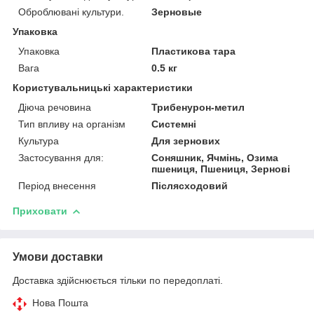
Оброблювані культури.
Зерновые
Упаковка
Упаковка
Пластикова тара
Вага
0.5 кг
Користувальницькі характеристики
Діюча речовина
Трибенурон-метил
Тип впливу на організм
Системні
Культура
Для зернових
Застосування для:
Соняшник, Ячмінь, Озима
пшениця, Пшениця, Зернові
Період внесення
Післясходовий
Приховати
Умови доставки
Доставка здійснюється тільки по передоплаті.
Нова Пошта