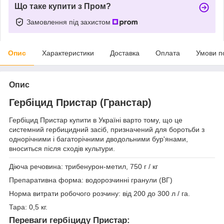
Що таке купити з Пром?
Замовлення під захистом
Опис
Характеристики
Доставка
Оплата
Умови п
Опис
Гербіцид Пристар (Гранстар)
Гербіцид Пристар купити в Україні варто тому, що це
системний гербицидний засіб, призначений для боротьби з
однорічними і багаторічними дводольними бур'янами,
вноситься після сходів культури.
Діюча речовина: трибенурон-метил, 750 г / кг
Препаративна форма: водорозчинні гранули (ВГ)
Норма витрати робочого розчину: від 200 до 300 л / га.
Тара: 0,5 кг.
Переваги гербіциду Пристар: