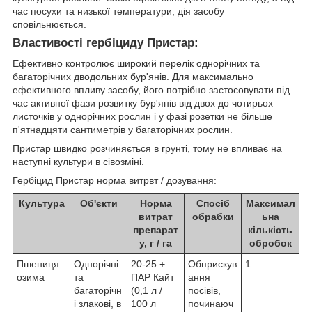
час посухи та низької температури, дія засобу
сповільнюється.
Властивості гербіциду Пристар:
Ефективно контролює широкий перелік однорічних та
багаторічних дводольних бур'янів. Для максимально
ефективного впливу засобу, його потрібно застосовувати під
час активної фази розвитку бур'янів від двох до чотирьох
листочків у однорічних рослин і у фазі розетки не більше
п'ятнадцяти сантиметрів у багаторічних рослин.
Пристар швидко розчиняється в грунті, тому не впливає на
наступні культури в сівозміні.
Гербіцид Пристар норма витрвт / дозування:
Культура
Об'єкти
Норма
Спосіб
Максимал
витрат
обрабки
ьна
препарат
кількість
у, г / га
обробок
Пшениця
Однорічні
20-25 +
Обприскув
1
озима
та
ПАР Кайт
ання
багаторічн
(0,1 л /
посівів,
і злакові, в
100 л
починаюч