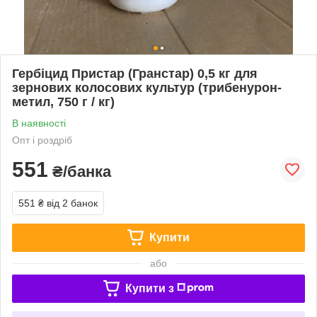
Гербіцид Пристар (Гранстар) 0,5 кг для
зернових колосових культур (трибенурон-
метил, 750 г / кг)
В наявності
Опт і роздріб
551
₴/банка
551 ₴
від 2 банок
Купити
або
Купити з