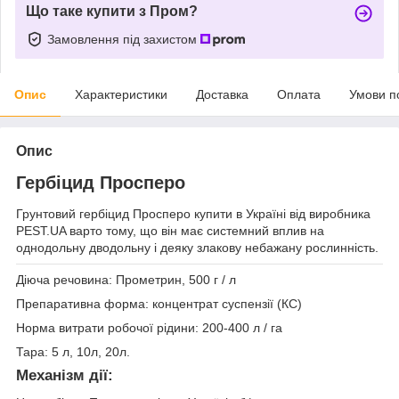
Що таке купити з Пром?
Замовлення під захистом
Опис
Характеристики
Доставка
Оплата
Умови п
Опис
Гербіцид Просперо
Грунтовий гербіцид Просперо купити в Україні від виробника
PEST.UA варто тому, що він має системний вплив на
однодольну дводольну і деяку злакову небажану рослинність.
Діюча речовина: Прометрин, 500 г / л
Препаративна форма: концентрат суспензії (КС)
Норма витрати робочої рідини: 200-400 л / га
Тара: 5 л, 10л, 20л.
Механізм дії: