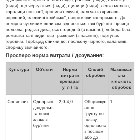
(види), що чергуються (види), щирици (види), ленка малого,
королици посівної, кропиви пекучої, пальчатка криваво-
червоний, елевзині індійської, очеретянки канарського. До
помірно чутливим впливом відносяться такі бур'яни: гірчиця
польова, редька дика, осот городній (з насіння), лобода біла,
ромашка та її види, осот рожевий (з насіння), портулак
городній. Гербіцид стійкий до: пасльону чорного, калачиків,
споришу звичайного.
Просперо норма витрати / дозування:
Культура
Об'єкти
Норма
Спосіб
Максимал
витрати
обробки
ьна
препарат
кількість
у, л / га
обробок
Соняшник
Однорічні
2,0-4,0
Обприскув
1
дводольні
ання
та деякі
ґрунту до
злакові
посіву,
бур'яни
одночасно
з посівом
або до