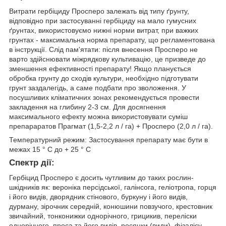
Витрати гербіциду Просперо залежать від типу ґрунту,
відповідно при застосуванні гербіциду на мало гумусних
ґрунтах, використовуємо нижні норми витрат, при важких
грунтах - максимальна норма препарату, що регламентована
в інструкції. Слід пам'ятати: після внесення Просперо не
варто здійснювати міжрядкову культивацію, це призведе до
зменшення ефективності препарату! Якщо планується
обробка грунту до сходів культури, необхідно підготувати
грунт заздалегідь, а саме подбати про зволоження. У
посушливих кліматичних зонах рекомендується провести
закладення на глибину 2-3 см. Для досягнення
максимального ефекту можна використовувати суміш
препараратов Прагмат (1,5-2,2 л / га) + Просперо (2,0 л / га).
Температурний режим: Застосування препарату має бути в
межах 15 ° C до + 25 ° С
Спектр дії:
Гербіцид Просперо є досить чутливим до таких рослин-
шкідників як: вероніка персідської, галінсога, геліотропа, горця
і його видів, дворядник стінового, буркуну і його видів,
дурману, зірочник середній, конюшини повзучого, крестовник
звичайний, тонконижки однорічного, грицикив, переліски
однорічного, проса та його видів, росянки (види), фізалісу