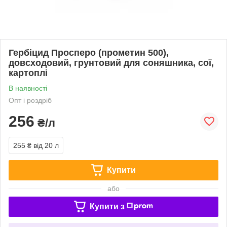
Гербіцид Просперо (прометин 500),
довсходовий, грунтовий для соняшника, сої,
картоплі
В наявності
Опт і роздріб
256
₴/л
255 ₴
від 20 л
Купити
або
Купити з