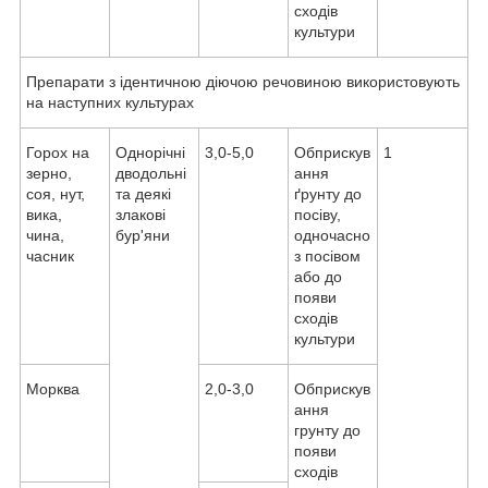
сходів
культури
Препарати з ідентичною діючою речовиною використовують
на наступних культурах
Горох на
Однорічні
3,0-5,0
Обприскув
1
зерно,
дводольні
ання
соя, нут,
та деякі
ґрунту до
вика,
злакові
посіву,
чина,
бур'яни
одночасно
часник
з посівом
або до
появи
сходів
культури
Морква
2,0-3,0
Обприскув
ання
грунту до
появи
сходів