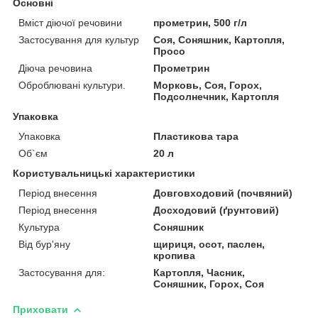
Основні
Вміст діючої речовини
прометрин, 500 г/л
Застосування для культур
Соя, Соняшник, Картопля,
Просо
Діюча речовина
Прометрин
Оброблювані культури.
Морковь, Соя, Горох,
Подсолнечник, Картопля
Упаковка
Упаковка
Пластикова тара
Об`єм
20 л
Користувальницькі характеристики
Період внесення
Довговходовий (почвяний)
Період внесення
Досходовий (ґрунтовий)
Культура
Соняшник
Від бур'яну
щириця, осот, паслен,
кропива
Застосування для:
Картопля, Часник,
Соняшник, Горох, Соя
Приховати