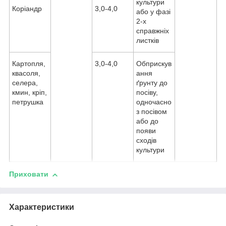
культури
Коріандр
3,0-4,0
або у фазі
2-х
справжніх
листків
Картопля,
3,0-4,0
Обприскув
квасоля,
ання
селера,
ґрунту до
кмин, кріп,
посіву,
петрушка
одночасно
з посівом
або до
появи
сходів
культури
Приховати
Характеристики