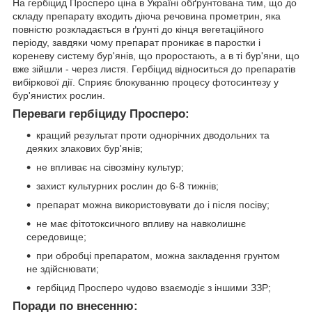
На гербіцид Просперо ціна в Україні обґрунтована тим, що до
складу препарату входить діюча речовина прометрин, яка
повністю розкладається в ґрунті до кінця вегетаційного
періоду, завдяки чому препарат проникає в паростки і
кореневу систему бур'янів, що проростають, а в ті бур'яни, що
вже зійшли - через листя. Гербіцид відноситься до препаратів
вибіркової дії. Сприяє блокуванню процесу фотосинтезу у
бур'янистих рослин.
Переваги гербіциду Просперо:
кращий результат проти однорічних дводольних та
деяких злакових бур'янів;
не впливає на сівозміну культур;
захист культурних рослин до 6-8 тижнів;
препарат можна використовувати до і після посіву;
не має фітотоксичного впливу на навколишнє
середовище;
при обробці препаратом, можна закладення грунтом
не здійснювати;
гербіцид Просперо чудово взаємодіє з іншими ЗЗР;
Поради по внесенню: