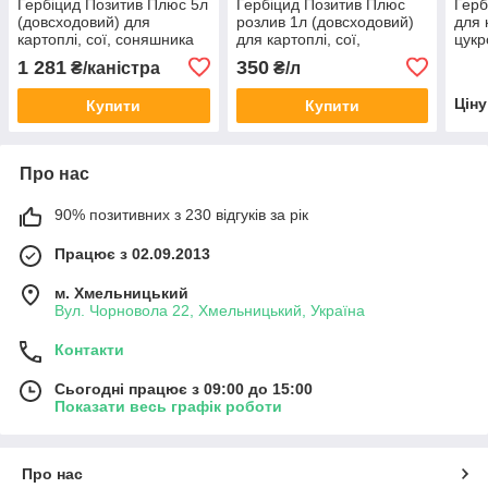
Гербіцид Позитив Плюс 5л
Гербіцид Позитив Плюс
Герб
(довсходовий) для
розлив 1л (довсходовий)
для 
картоплі, сої, соняшника
для картоплі, сої,
цукр
(прометрин, 500 г/л)
соняшника (прометрин,
соня
1 281
350
₴/каністра
₴/л
500 г/л)
карт
Цін
Купити
Купити
Про нас
90% позитивних з 230 відгуків за рік
Працює з 02.09.2013
м. Хмельницький
Вул. Чорновола 22, Хмельницький, Україна
Контакти
Сьогодні працює з 09:00 до 15:00
Показати весь графік роботи
Про нас