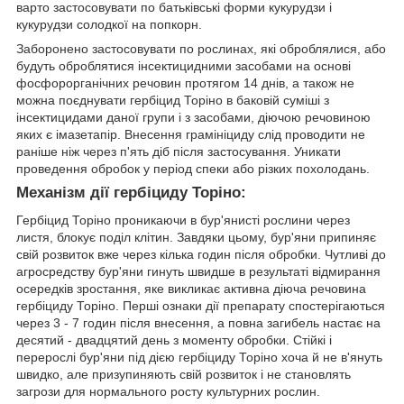
варто застосовувати по батьківські форми кукурудзи і
кукурудзи солодкої на попкорн.
Заборонено застосовувати по рослинах, які оброблялися, або
будуть оброблятися інсектицидними засобами на основі
фосфорорганічних речовин протягом 14 днів, а також не
можна поєднувати гербіцид Торіно в баковій суміші з
інсектицидами даної групи і з засобами, діючою речовиною
яких є імазетапір. Внесення грамініциду слід проводити не
раніше ніж через п'ять діб після застосування. Уникати
проведення обробок у період спеки або різких похолодань.
Механізм дії гербіциду Торіно:
Гербіцид Торіно проникаючи в бур'янисті рослини через
листя, блокує поділ клітин. Завдяки цьому, бур'яни припиняє
свій розвиток вже через кілька годин після обробки. Чутливі до
агросредству бур'яни гинуть швидше в результаті відмирання
осередків зростання, яке викликає активна діюча речовина
гербіциду Торіно. Перші ознаки дії препарату спостерігаються
через 3 - 7 годин після внесення, а повна загибель настає на
десятий - двадцятий день з моменту обробки. Стійкі і
перерослі бур'яни під дією гербіциду Торіно хоча й не в'януть
швидко, але призупиняють свій розвиток і не становлять
загрози для нормального росту культурних рослин.