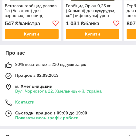
Бентазон гербіцид розлив
Гербіцид Оріон 0,25 кг
Герб
1л (Базагран) для
(Хармоні) для кукурудзи,
для 
зернових, пшениці,
сої (тифенсульфурон-
пшен
ячменю, жита, вівса,
метилу, 750 г/кг)
ярої
547
1 031
807
₴/каністра
₴/банка
кукурудзи, сої (480 г/л
Бентазон)
Купити
Купити
Про нас
90% позитивних з 230 відгуків за рік
Працює з 02.09.2013
м. Хмельницький
Вул. Чорновола 22, Хмельницький, Україна
Контакти
Сьогодні працює з 09:00 до 19:00
Показати весь графік роботи