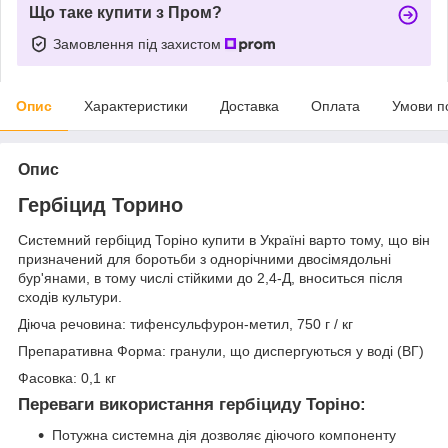
Що таке купити з Пром?
Замовлення під захистом
Опис
Характеристики
Доставка
Оплата
Умови п
Опис
Гербіцид Торино
Системний гербіцид Торіно купити в Україні варто тому, що він
призначений для боротьби з однорічними двосімядольні
бур'янами, в тому числі стійкими до 2,4-Д, вноситься після
сходів культури.
Діюча речовина: тифенсульфурон-метил, 750 г / кг
Препаративна Форма: гранули, що диспергуються у воді (ВГ)
Фасовка: 0,1 кг
Переваги використання гербіциду Торіно:
Потужна системна дія дозволяє діючого компоненту