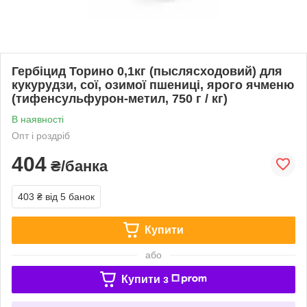
Гербіцид Торино 0,1кг (пыслясходовий) для
кукурудзи, сої, озимої пшениці, ярого ячменю
(тифенсульфурон-метил, 750 г / кг)
В наявності
Опт і роздріб
404
₴/банка
403 ₴
від 5 банок
Купити
або
Купити з