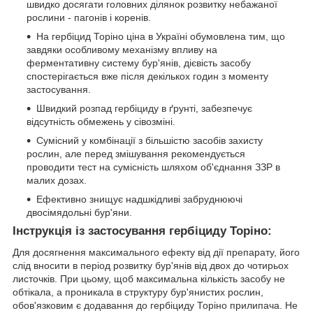
швидко досягати головних ділянок розвитку небажаної
рослини - пагонів і коренів.
На гербіцид Торіно ціна в Україні обумовлена тим, що
завдяки особливому механізму впливу на
ферментативну систему бур'янів, дієвість засобу
спостерігається вже після декількох годин з моменту
застосування.
Швидкий розпад гербіциду в ґрунті, забезпечує
відсутність обмежень у сівозміні.
Сумісний у комбінації з більшістю засобів захисту
рослин, але перед змішування рекомендується
проводити тест на сумісність шляхом об'єднання ЗЗР в
малих дозах.
Ефективно знищує надшкідливі забруднюючі
двосімядольні бур'яни.
Інструкція із застосування гербіциду Торіно:
Для досягнення максимального ефекту від дії препарату, його
слід вносити в період розвитку бур'янів від двох до чотирьох
листочків. При цьому, щоб максимальна кількість засобу не
обтікала, а проникала в структуру бур'янистих рослин,
обов'язковим є додавання до гербіциду Торіно прилипача. Не