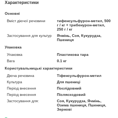
Характеристики
Основні
Вміст діючої речовини
тифенсульфурон-метил, 500
г / кг + трибенурон-метил,
250 г / кг
Застосування для культур
Ячмінь, Соя, Кукурудза,
Пшениця
Упаковка
Упаковка
Пластикова тара
Вага
0.1 кг
Користувальницькі характеристики
Діюча речовина
Тіфенсульфурон-метил
Культура
Для пшениці
Період внесення
Послідовний
Період внесення
Післясходовий
Застосування для:
Соя, Кукурудза, Ячмінь,
Озима пшениця, Пшениця,
Зернові