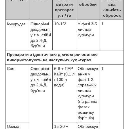
витрати
обробки
ьна
препарат
кількість
у, г / га
обробок
Кукурудза
Однорічні
10-15*
У фазі 3-5
1
дводольні,
листків
у т. ч. стійкі
культури
до 2,4-Д,
бур'яни
Препарати з ідентичною діючою речовиною
використовують на наступних культурах
Соя
Однорічні
6-8 + ПАР
Обприскув
1
дводольні,
Кайт (0,1 л
ання у
у т. ч. стійкі
/ 100 л
фазі 1-2
до 2,4-Д,
води)
справжніх
бур'яни
листків
культури
(на ранніх
фазах
розвитку
бур'янів)
Озима
15-20 +
Обприскув