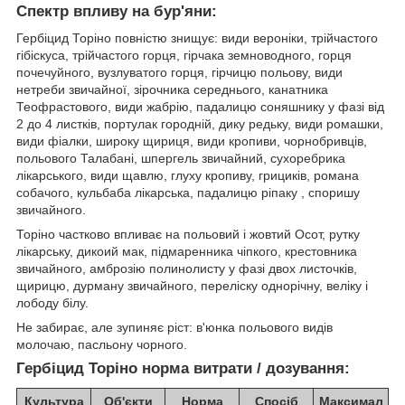
Спектр впливу на бур'яни:
Гербіцид Торіно повністю знищує: види вероніки, трійчастого
гібіскуса, трійчастого горця, гірчака земноводного, горця
почечуйного, вузлуватого горця, гірчицю польову, види
нетреби звичайної, зірочника середнього, канатника
Теофрастового, види жабрію, падалицю соняшнику у фазі від
2 до 4 листків, портулак городній, дику редьку, види ромашки,
види фіалки, широку щириця, види кропиви, чорнобривців,
польового Талабані, шпергель звичайний, сухоребрика
лікарського, види щавлю, глуху кропиву, грициків, романа
собачого, кульбаба лікарська, падалицю ріпаку , споришу
звичайного.
Торіно частково впливає на польовий і жовтий Осот, рутку
лікарську, дикоий мак, підмаренника чіпкого, крестовника
звичайного, амброзію полинолисту у фазі двох листочків,
щирицю, дурману звичайного, переліску однорічну, веліку і
лободу білу.
Не забирає, але зупиняє ріст: в'юнка польового видів
молочаю, пасльону чорного.
Гербіцид Торіно норма витрати / дозування:
Культура
Об'єкти
Норма
Спосіб
Максимал