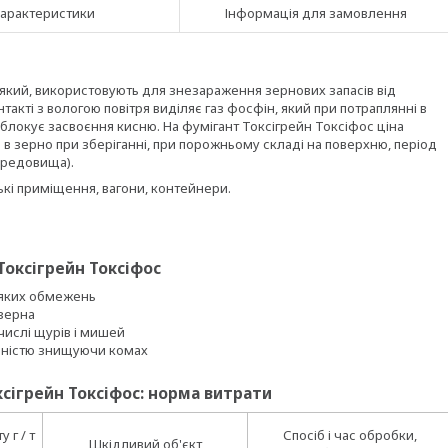
арактеристики
Інформація для замовлення
 який, використовують для знезараження зернових запасів від
нтакті з вологою повітря виділяє газ фосфін, який при потраплянні в
блокує засвоєння кисню. На фумігант Токсігрейн Токсіфос ціна
в зерно при зберіганні, при порожньому складі на поверхню, період
середовища).
дські приміщення, вагони, контейнери.
Токсігрейн Токсіфос
-яких обмежень
 зерна
числі щурів і мишей
овністю знищуючи комах
сігрейн Токсіфос: норма витрати
 г / т
Спосіб і час обробки,
Шкідливий об'єкт