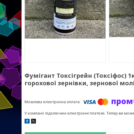
Фумігант Токсігрейн (Токсіфос) 1
горохової зернівки, зернової молі
У компанії підключені електронні платежі. Тепер ви мож