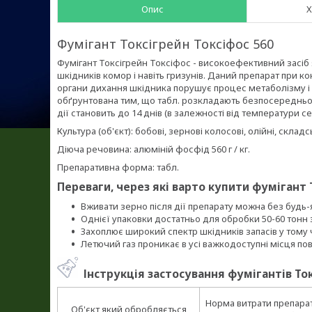
Опис
Х
Фумігант Токсігрейн Токсіфос 560
Фумігант Токсігрейн Токсіфос - високоефективний засіб
шкідників комор і навіть гризунів. Даний препарат при ко
органи дихання шкідника порушує процес метаболізму і 
обґрунтована тим, що табл. розкладають безпосередньо 
дії становить до 14 днів (в залежності від температури 
Культура (об'єкт): бобові, зернові колосові, олійні, скла
Діюча речовина: алюміній фосфід 560 г / кг.
Препаративна форма: табл.
Переваги, через які варто купити фумігант 
Вживати зерно після дії препарату можна без будь
Однієї упаковки достатньо для обробки 50-60 тонн
Захоплює широкий спектр шкідників запасів у тому 
Летючий газ проникає в усі важкодоступні місця п
Інструкція застосування фумігантів Ток
Норма витрати препарату
Об'єкт який обробляється