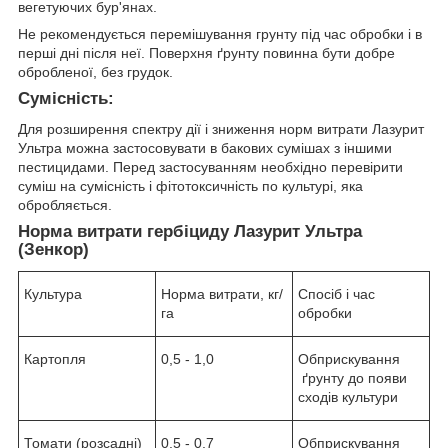
вегетуючих бур'янах.
Не рекомендується перемішування грунту під час обробки і в
перші дні після неї. Поверхня ґрунту повинна бути добре
обробленої, без грудок.
Cумісність:
Для розширення спектру дії і зниження норм витрати Лазурит
Ультра можна застосовувати в бакових сумішах з іншими
пестицидами. Перед застосуванням необхідно перевірити
суміш на сумісність і фітотоксичність по культурі, яка
обробляється.
Норма витрати гербіциду Лазурит Ультра
(Зенкор)
Культура
Норма витрати, кг/
Спосіб і час
га
обробки
Картопля
0,5 - 1,0
Обприскування
ґрунту до появи
сходів культури
Томати (розсадні)
0,5 - 0,7
Обприскування