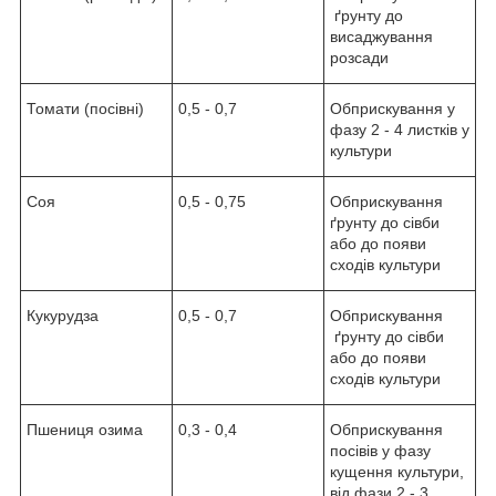
ґрунту до
висаджування
розсади
Томати (посівні)
0,5 - 0,7
Обприскування у
фазу 2 - 4 листків у
культури
Соя
0,5 - 0,75
Обприскування
ґрунту до сівби
або до появи
сходів культури
Кукурудза
0,5 - 0,7
Обприскування
ґрунту до сівби
або до появи
сходів культури
Пшениця озима
0,3 - 0,4
Обприскування
посівів у фазу
кущення культури,
від фази 2 - 3