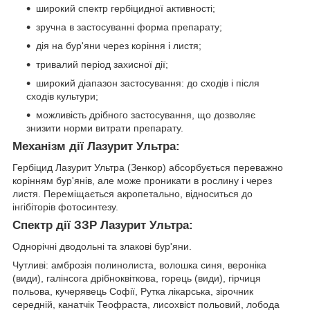
широкий спектр гербіцидної активності;
зручна в застосуванні форма препарату;
дія на бур'яни через коріння і листя;
тривалий період захисної дії;
широкий діапазон застосування: до сходів і після
сходів культури;
можливість дрібного застосування, що дозволяє
знизити норми витрати препарату.
Механізм дії Лазурит Ультра:
Гербіцид Лазурит Ультра (Зенкор) абсорбується переважно
корінням бур'янів, але може проникати в рослину і через
листя. Переміщається акропетально, відноситься до
інгібіторів фотосинтезу.
Спектр дії ЗЗР Лазурит Ультра:
Однорічні дводольні та злакові бур'яни.
Чутливі: амброзія полинолиста, волошка синя, вероніка
(види), галінсога дрібноквіткова, горець (види), гірчиця
польова, кучерявець Софії, Рутка лікарська, зірочник
середній, канатчік Теофраста, лисохвіст польовий, лобода