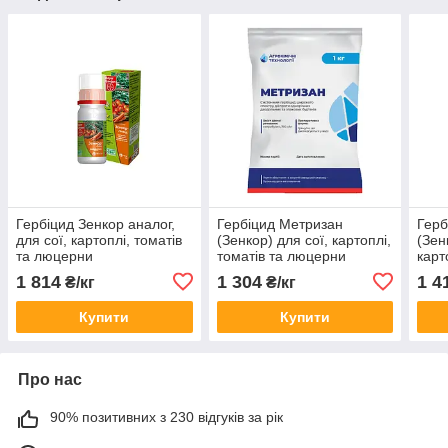
Гербіцид Зенкор аналог,
Гербіцид Метризан
Герб
для сої, картоплі, томатів
(Зенкор) для сої, картоплі,
(Зен
та люцерни
томатів та люцерни
карт
та я
1 814
1 304
1 4
₴/кг
₴/кг
Купити
Купити
Про нас
90% позитивних з 230 відгуків за рік