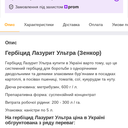
Замовлення під захистом
Опис
Характеристики
Доставка
Оплата
Умови п
Опис
Гербіцид Лазурит Ультра (Зенкор)
Гербіцид Лазурит Ультра купити в Україні варто тому, що це
системний гербіцид для боротьби з однорічними
дводольними та деякими злаковими бур'янами в посадках
картоплі, в посівах пшениці, томатів, сої, кукурудзи та нуту.
Діюча речовина: метрибузин, 600 г / л.
Препаративна форма: суспензійний концентрат
Витрата робочої рідини: 200 - 300 л / га.
Упаковка: каністри по 5 л.
На гербіцид Лазурит Ультра ціна в Україні
обгрунтована з ряду переваг: