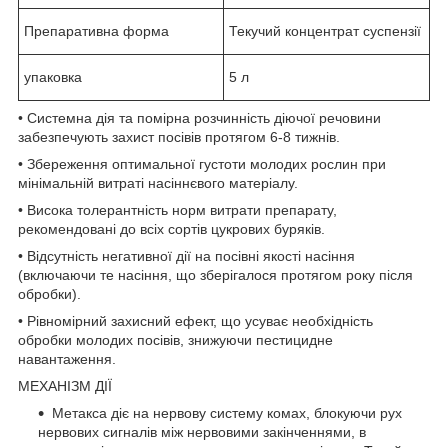
Препаративна форма
Текучий концентрат суспензії
упаковка
5 л
• Системна дія та помірна розчинність діючої речовини
забезпечують захист посівів протягом 6-8 тижнів.
• Збереження оптимальної густоти молодих рослин при
мінімальній витраті насіннєвого матеріалу.
• Висока толерантність норм витрати препарату,
рекомендовані до всіх сортів цукрових буряків.
• Відсутність негативної дії на посівні якості насіння
(включаючи те насіння, що зберігалося протягом року після
обробки).
• Рівномірний захисний ефект, що усуває необхідність
обробки молодих посівів, знижуючи пестицидне
навантаження.
МЕХАНІЗМ ДІЇ
Метакса діє на нервову систему комах, блокуючи рух
нервових сигналів між нервовими закінченнями, в