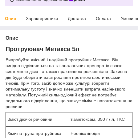
Опис
Характеристики
Доставка
Оплата
Умови п
Опис
Протруювач Метакса 5л
Випробуйте якісний і надійний протруйник Метакса. Він
вигідно відрізняється на тлі аналогічних препаратів своєю
системною дією , а також практичною розчинністю. Захисна
дія буде оберігати ваші рослини протягом шести-восьми
тижнів. Крім того, засіб допоможе культурі зберегти
оптимальну густоту і значно зменшити витрата насіннєвого
матеріалу. Потужний сильнодіючий ефект не потребує
подальшого підкріплення, що знижує хімічне навантаження на
рослини.
Вміст діючої речовини
тіаметоксам, 350 г / л, ТКС
Хімічна група протруйника
Неонікотіноіди