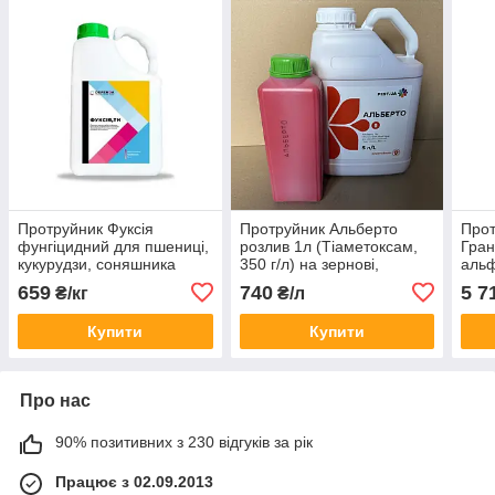
Протруйник Фуксія
Протруйник Альберто
Про
фунгіцидний для пшениці,
розлив 1л (Тіаметоксам,
Гран
кукурудзи, соняшника
350 г/л) на зернові,
альф
(флудіоксоніл, 25 г/л)
соняшник, картопля,
насі
659
740
5 7
₴/кг
₴/л
ріпак, кукурудзу
куку
жуже
Купити
Купити
Про нас
90% позитивних з 230 відгуків за рік
Працює з 02.09.2013