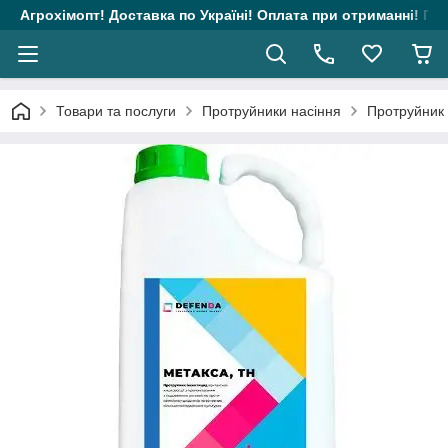
Агрохімопт! Доставка по Україні! Оплата при отриманні! Гара
Товари та послуги
Протруйники насіння
Протруйник 