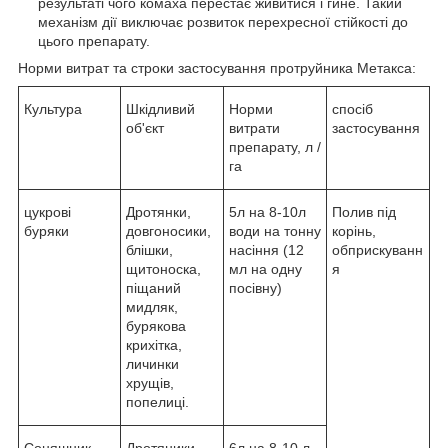
результаті чого комаха перестає живитися і гине. Такий
механізм дії виключає розвиток перехресної стійкості до
цього препарату.
Норми витрат та строки застосування протруйника Метакса:
Культура
Шкідливий
Норми
спосіб
об'єкт
витрати
застосування
препарату, л /
га
цукрові
Дротянки,
5л на 8-10л
Полив під
буряки
довгоносики,
води на тонну
корінь,
блішки,
насіння (12
обприскуванн
щитоноска,
мл на одну
я
піщаний
посівну)
мидляк,
бурякова
крихітка,
личинки
хрущів,
попелиці.