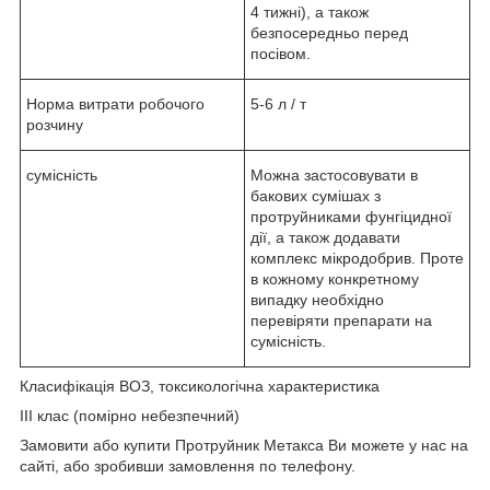
4 тижні), a також
безпосередньо перед
посівом.
Норма витрати робочого
5-6 л / т
розчину
сумісність
Можна застосовувати в
бакових сумішах з
протруйниками фунгіцидної
дії, a також додавати
комплекс мікродобрив. Проте
в кожному конкретному
випадку необхідно
перевіряти препарати на
сумісність.
Класифікація ВОЗ, токсикологічна характеристика
III клас (помірно небезпечний)
Замовити або купити Протруйник Метакса Ви можете у нас на
сайті, або зробивши замовлення по телефону.