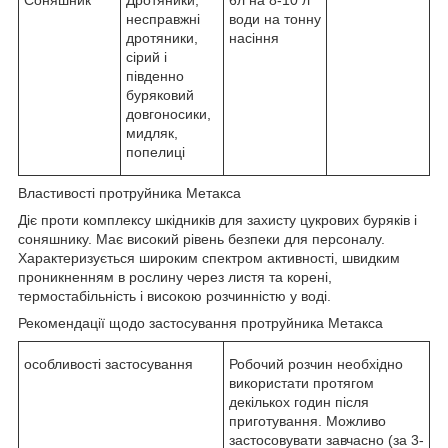
Соняшник
Дротяники,
6л на 8-10 л
несправжні
води на тонну
дротяники,
насіння
сірий і
південно
буряковий
довгоносики,
мидляк,
попелиці
Властивості протруйника Метакса
Діє проти комплексу шкідників для захисту цукрових буряків і
соняшнику. Має високий рівень безпеки для персоналу.
Характеризується широким спектром активності, швидким
проникненням в рослину через листя та корені,
термостабільність і високою розчинністю у воді.
Рекомендації щодо застосування протруйника Метакса
особливості застосування
Робочий розчин необхідно
використати протягом
декількох годин після
приготування. Можливо
застосовувати завчасно (за 3-