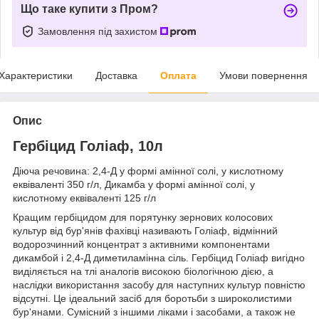
Що таке купити з Пром?
Замовлення під захистом
Характеристики
Доставка
Оплата
Умови повернення
Опис
Гербіцид Голіаф, 10л
Дiюча речовина: 2,4-Д у формі амінної солі, у кислотному
еквіваленті 350 г/л, Дикамба у формі амінної солі, у
кислотному еквіваленті 125 г/л
Кращим гербіцидом для порятунку зернових колосових
культур від бур'янів фахівці називають Голіаф, відмінний
водорозчинний концентрат з активними компонентами
дикамбой і 2,4-Д диметиламінна сіль. Гербіцид Голіаф вигідно
виділяється на тлі аналогів високою біологічною дією, а
наслідки використання засобу для наступних культур повністю
відсутні. Це ідеальний засіб для боротьби з широколистими
бур'янами. Сумісний з іншими ліками і засобами, а також не