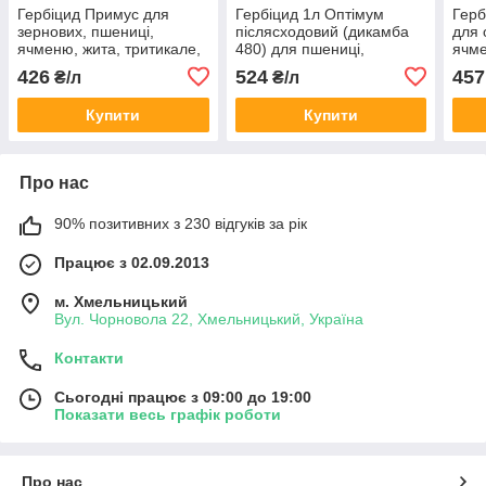
Гербіцид Примус для
Гербіцид 1л Оптімум
Герб
зернових, пшениці,
післясходовий (дикамба
для 
ячменю, жита, тритикале,
480) для пшениці,
ячме
кукурудзи (2,4-Д - 452 г/л,
кукурудзи, ячменю
газо
426
524
457
₴/л
₴/л
флорасулам - 6,3 г/л)
Купити
Купити
Про нас
90% позитивних з 230 відгуків за рік
Працює з 02.09.2013
м. Хмельницький
Вул. Чорновола 22, Хмельницький, Україна
Контакти
Сьогодні працює з 09:00 до 19:00
Показати весь графік роботи
Про нас