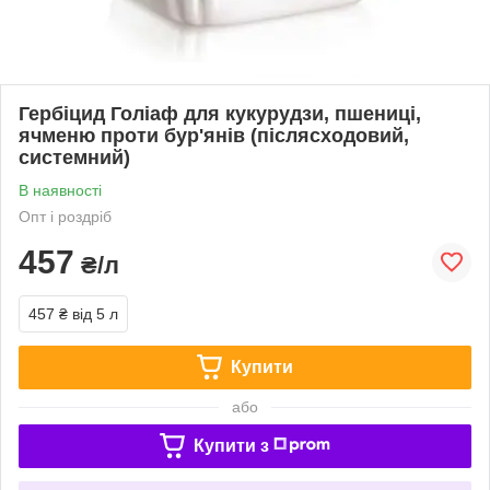
Гербіцид Голіаф для кукурудзи, пшениці,
ячменю проти бур'янів (післясходовий,
системний)
В наявності
Опт і роздріб
457
₴/л
457 ₴
від 5 л
Купити
або
Купити з