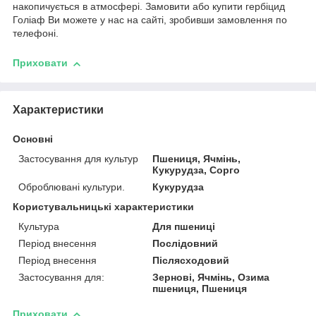
накопичується в атмосфері. Замовити або купити гербіцид
Голіаф Ви можете у нас на сайті, зробивши замовлення по
телефоні.
Приховати
Характеристики
Основні
Застосування для культур
Пшениця, Ячмінь,
Кукурудза, Сорго
Оброблювані культури.
Кукурудза
Користувальницькі характеристики
Культура
Для пшениці
Період внесення
Послідовний
Період внесення
Післясходовий
Застосування для:
Зернові, Ячмінь, Озима
пшениця, Пшениця
Приховати