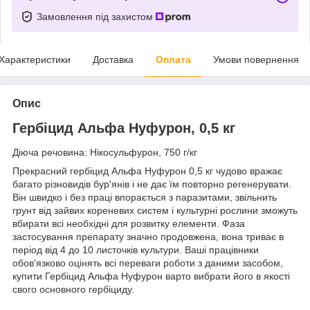
Замовлення під захистом
Характеристики
Доставка
Оплата
Умови повернення
Опис
Гербіцид Альфа Нуфурон, 0,5 кг
Діюча речовина: Нікосульфурон, 750 г/кг
Прекрасний гербіцид Альфа Нуфурон 0,5 кг чудово вражає
багато різновидів бур'янів і не дає їм повторно регенерувати.
Він швидко і без праці впорається з паразитами, звільнить
грунт від зайвих кореневих систем і культурні рослини зможуть
вбирати всі необхідні для розвитку елементи. Фаза
застосування препарату значно продовжена, вона триває в
період від 4 до 10 листочків культури. Ваші працівники
обов'язково оцінять всі переваги роботи з даними засобом,
купити Гербіцид Альфа Нуфурон варто вибрати його в якості
свого основного гербіциду.