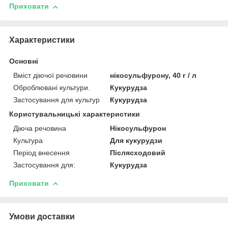
Приховати
Характеристики
Основні
Вміст діючої речовини
нікосульфурону, 40 г / л
Оброблювані культури.
Кукурудза
Застосування для культур
Кукурудза
Користувальницькі характеристики
Діюча речовина
Нікосульфурон
Культура
Для кукурудзи
Період внесення
Післясходовий
Застосування для:
Кукурудза
Приховати
Умови доставки