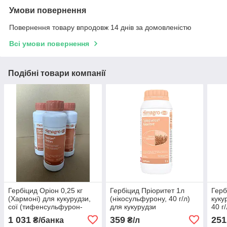
Умови повернення
Повернення товару впродовж 14 днів за домовленістю
Всі умови повернення
Подібні товари компанії
Гербіцид Оріон 0,25 кг
Гербіцид Пріоритет 1л
Герб
(Хармоні) для кукурудзи,
(нікосульфурону, 40 г/л)
куку
сої (тифенсульфурон-
для кукурудзи
40 г/
метилу, 750 г/кг)
1 031
359
251
₴/банка
₴/л