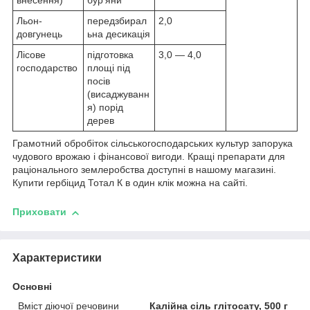
внесення)
бур'яни
Льон-
передзбирал
2,0
довгунець
ьна десикація
Лісове
підготовка
3,0 — 4,0
господарство
площі під
посів
(висаджуванн
я) порід
дерев
Грамотний обробіток сільськогосподарських культур запорука
чудового врожаю і фінансової вигоди. Кращі препарати для
раціонального землеробства доступні в нашому магазині.
Купити гербіцид Тотал К в один клік можна на сайті.
Приховати
Характеристики
Основні
Вміст діючої речовини
Калійна сіль глітосату, 500 г