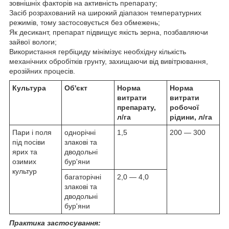
зовнішніх факторів на активність препарату;
Засіб розрахований на широкий діапазон температурних
режимів, тому застосовується без обмежень;
Як десикант, препарат підвищує якість зерна, позбавляючи
зайвої вологи;
Використання гербіциду мінімізує необхідну кількість
механічних обробітків грунту, захищаючи від вивітрювання,
ерозійних процесів.
Культура
Об'єкт
Норма
Норма
витрати
витрати
препарату,
робочої
л/га
рідини, л/га
Пари і поля
однорічні
1,5
200 — 300
під посіви
злакові та
ярих та
дводольні
озимих
бур'яни
культур
багаторічні
2,0 — 4,0
злакові та
дводольні
бур'яни
Практика застосування: