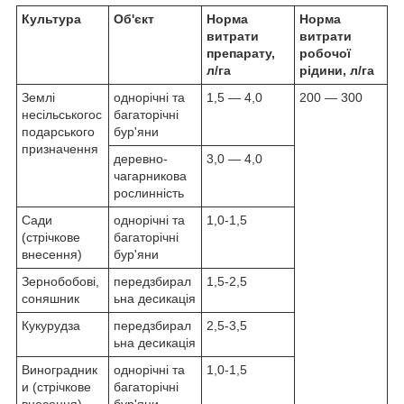
Культура
Об'єкт
Норма
Норма
витрати
витрати
препарату,
робочої
л/га
рідини, л/га
Землі
однорічні та
1,5 — 4,0
200 — 300
несільськогос
багаторічні
подарського
бур'яни
призначення
деревно-
3,0 — 4,0
чагарникова
рослинність
Сади
однорічні та
1,0-1,5
(стрічкове
багаторічні
внесення)
бур'яни
Зернобобові,
передзбирал
1,5-2,5
соняшник
ьна десикація
Кукурудза
передзбирал
2,5-3,5
ьна десикація
Виноградник
однорічні та
1,0-1,5
и (стрічкове
багаторічні