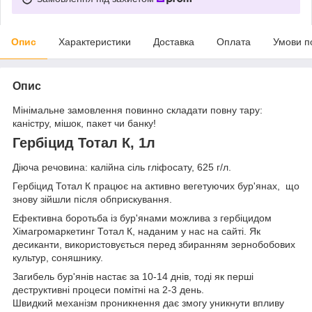
Опис
Характеристики
Доставка
Оплата
Умови п
Опис
Мінімальне замовлення повинно складати повну тару:
каністру, мішок, пакет чи банку!
Гербіцид Тотал К, 1л
Діюча речовина: калійна сіль гліфосату, 625 г/л.
Гербіцид Тотал К працює на активно вегетуючих бур'янах, що
знову зійшли після обприскування.
Ефективна боротьба із бур'янами можлива з гербіцидом
Хімагромаркетинг Тотал К, наданим у нас на сайті. Як
десиканти, використовується перед збиранням зернобобових
культур, соняшнику.
Загибель бур'янів настає за 10-14 днів, тоді як перші
деструктивні процеси помітні на 2-3 день.
Швидкий механізм проникнення дає змогу уникнути впливу