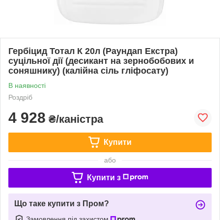
Гербіцид Тотал К 20л (Раундап Екстра)
суцільної дії (десикант на зернобобових и
соняшнику) (калійна сіль гліфосату)
В наявності
Роздріб
4 928
₴/каністра
Купити
або
Купити з
Що таке купити з Пром?
Замовлення під захистом