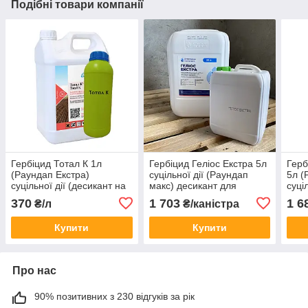
Подібні товари компанії
Гербіцид Тотал К 1л
Гербіцид Геліос Екстра 5л
Герб
(Раундап Екстра)
суцільної дії (Раундап
5л (
суцільної дії (десикант на
макс) десикант для
суці
зернобобових и
зернобобових та
зерн
370
1 703
1 6
₴/л
₴/каністра
соняшнику) (калійна сіль
соняшника - калійна сіль
соня
гліфосату)
гліфосату, 663 г/л
гліф
Купити
Купити
Про нас
90% позитивних з 230 відгуків за рік