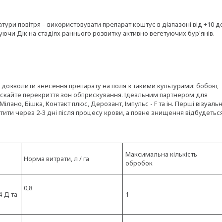
ри повітря – використовувати препарат коштує в діапазоні від +10 д
уючи Дік на стадіях раннього розвитку активно вегетуючих бур'янів.
дозволити знесення препарату на поля з такими культурами: бобові,
опускайте перекриття зон обприскування. Ідеальним партнером для
лано, Бішка, Контакт плюс, Дерозант, Імпульс - F та ін. Перші візуальн
тити через 2-3 дні після процесу крови, а повне знищення відбудетьс
Максимальна кількість
Норма витрати, л / га
обробок
0,8
,4-Д та
1