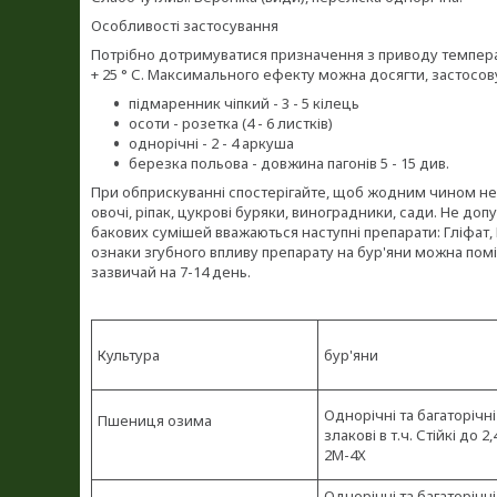
Особливості застосування
Потрібно дотримуватися призначення з приводу температу
+ 25 ° С. Максимального ефекту можна досягти, застосов
підмаренник чіпкий - 3 - 5 кілець
осоти - розетка (4 - 6 листків)
однорічні - 2 - 4 аркуша
березка польова - довжина пагонів 5 - 15 див.
При обприскуванні спостерігайте, щоб жодним чином не 
овочі, ріпак, цукрові буряки, виноградники, сади. Не д
бакових сумішей вважаються наступні препарати: Гліфат, Мі
ознаки згубного впливу препарату на бур'яни можна помі
зазвичай на 7-14 день.
Культура
бур'яни
Однорічні та багаторічні
Пшениця озима
злакові в т.ч. Стійкі до 2
2М-4Х
Однорічні та багаторічні