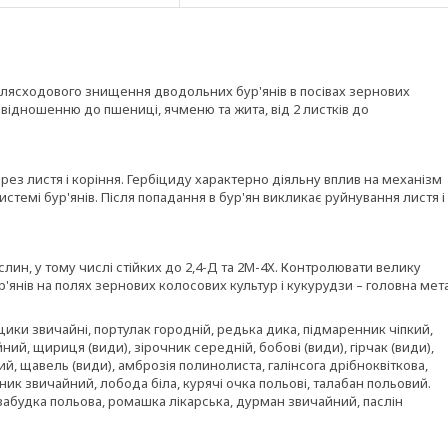
слясходового знищення дводольних бур'янів в посівах зернових
 відношенню до пшениці, ячменю та жита, від 2 листків до
.
ез листя і коріння. Гербіциду характерно діяльну вплив на механізм
стемі бур'янів. Після попадання в бур'ян викликає руйнування листя і
лин, у тому числі стійких до 2,4-Д та 2М-4Х. Контролювати велику
ур'янів на полях зернових колосових культур і кукурудзи – головна мет
ицики звичайні, портулак городній, редька дика, підмаренник чіпкий,
й, щириця (види), зірочник середній, бобові (види), гірчак (види),
й, щавель (види), амброзія полинолиста, галінсога дрібноквіткова,
ник звичайний, лобода біла, курячі очка польові, талабан польовий.
забудка польова, ромашка лікарська, дурман звичайний, паслін