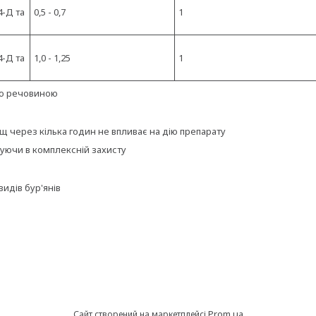
,4-Д та
0,5 - 0,7
1
,4-Д та
1,0 - 1,25
1
чою речовиною
через кілька годин не впливає на дію препарату
уючи в комплексній захисту
идів бур'янів
Prom.ua
Сайт створений на маркетплейсі