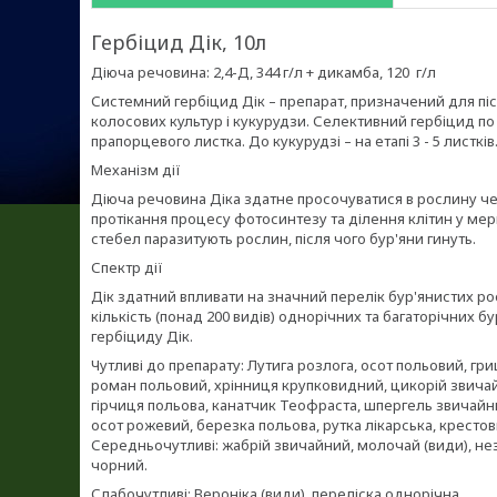
Гербіцид Дік, 10л
Діюча речовина: 2,4-Д, 344 г/л + дикамба, 120 г/л
Системний гербіцид Дік – препарат, призначений для пі
колосових культур і кукурудзи. Селективний гербіцид по
прапорцевого листка. До кукурудзі – на етапі 3 - 5 листків
Механізм дії
Діюча речовина Діка здатне просочуватися в рослину чер
протікання процесу фотосинтезу та ділення клітин у мери
стебел паразитують рослин, після чого бур'яни гинуть.
Спектр дії
Дік здатний впливати на значний перелік бур'янистих рос
кількість (понад 200 видів) однорічних та багаторічних б
гербіциду Дік.
Чутливі до препарату: Лутига розлога, осот польовий, гр
роман польовий, хрінниця крупковидний, цикорій звичайни
гірчиця польова, канатчик Теофраста, шпергель звичайни
осот рожевий, березка польова, рутка лікарська, крестов
Середньочутливі: жабрій звичайний, молочай (види), не
чорний.
Слабочутливі: Вероніка (види), переліска однорічна.