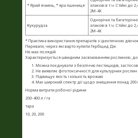
* Ярий ячмінь, * яра пшениця
злакові в т.ч. Стійкі до 2
2М-4Х
Однорічні та багаторічні
Кукурудза
злакові в т.ч. Стійкі до 2
2М-4Х
* Практика використання препаратів з ідентичною дію
Переваги, через які варто купити Гербіцид Дік
Не має післядій
Характеризується швидким засвоюванням рослиною, дощ 
Можна поєднувати з безліччю пестицидів, застосов
Не виявляє фітотоксичності для культурних рослин
Підвищує якість і кількість врожаю
Має широкий спектр дії щодо знищення понад 200 в
Норма витрати робочої рідини
200-400 л / га
тара
10, 20, 200