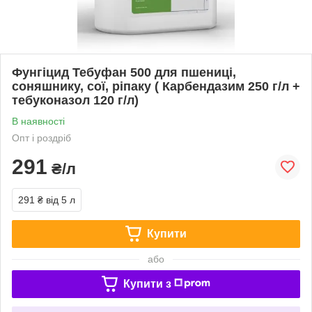
Фунгіцид Тебуфан 500 для пшениці,
соняшнику, сої, ріпаку ( Карбендазим 250 г/л +
тебуконазол 120 г/л)
В наявності
Опт і роздріб
291
₴/л
291 ₴
від 5 л
Купити
або
Купити з