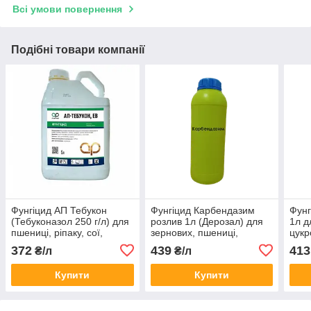
Всі умови повернення
Подібні товари компанії
Фунгіцид АП Тебукон
Фунгіцид Карбендазим
Фунг
(Тебуконазол 250 г/л) для
розлив 1л (Дерозал) для
1л д
пшениці, ріпаку, сої,
зернових, пшениці,
цукр
буряка, соняшника,
ячменю, жита, буряків,
соня
372
439
413
₴/л
₴/л
виноградників
соняшнику (карбендазим,
ріпа
500 г/л)
Купити
Купити