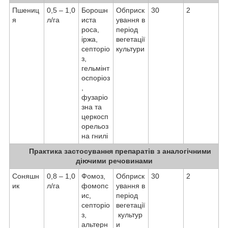
Пшениц
0,5 – 1,0
Борошн
Обприск
30
2
я
л/га
иста
ування в
роса,
період
іржа,
вегетації
септоріо
культури
з,
гельмінт
оспоріоз
,
фузаріо
зна та
церкосп
орельоз
на гнилі
Практика застосування препаратів з аналогічними
діючими речовинами
Соняшн
0,8 – 1,0
Фомоз,
Обприск
30
2
ик
л/га
фомопс
ування в
ис,
період
септоріо
вегетації
з,
культур
альтерн
и