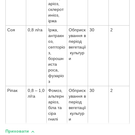
аріоз,
склерот
иніоз,
іржа
Соя
0,8 л/га
Іржа,
Обприск
30
2
антракн
ування в
оз,
період
септоріо
вегетації
з,
культур
борошн
и
иста
роса,
фузаріо
з
Ріпак
0,8 – 1,0
Фомоз,
Обприск
30
2
л/га
альтерн
ування в
аріоз,
період
біла та
вегетації
сіра
культур
гнилі
и
Приховати