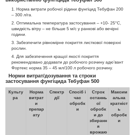
Норма витрати робочої рідини фунгіцид Тебуфан 200
– 300 л/га.
Оптимальна температура застосування – +10- 25°С,
швидкість вітру – не більше 5 м/с у ранкові або вечірні
години.
Забезпечити рівномірне покриття листкової поверхні
рослин.
Для забезпечення кращої якості покриття
рекомендовано додавати до робочого розчину адю’вант
Фортекс норма 35 – 45 мл/100 л робочого розчину.
Норми витрат/дозування та строки
застосування фунгіцида Тебуфан 500
Культу
Норма
Спектр
Спосіб і
Строк
Максим
ра
витрат
дії
час
останнь
альна
и
обробк
ої
кратніст
препар
и
обробк
ь
ату
и до
обробк
збиранн
и
я
врожаю