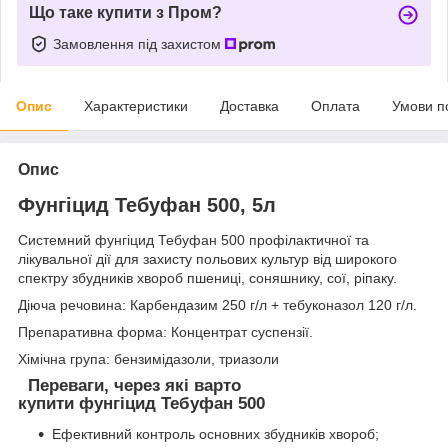
Що таке купити з Пром?
Замовлення під захистом
Опис
Характеристики
Доставка
Оплата
Умови п
Опис
Фунгіцид Тебуфан 500, 5л
Системний фунгіцид Тебуфан 500 профілактичної та
лікувальної дії для захисту польових культур від широкого
спектру збудників хвороб пшениці, соняшнику, сої, ріпаку.
Діюча речовина: Карбендазим 250 г/л + тебуконазол 120 г/л.
Препаративна форма: Концентрат суспензії.
Хімічна група: бензимідазоли, триазоли
Переваги, через які варто
купити фунгіцид Тебуфан 500
Ефективний контроль основних збудників хвороб;