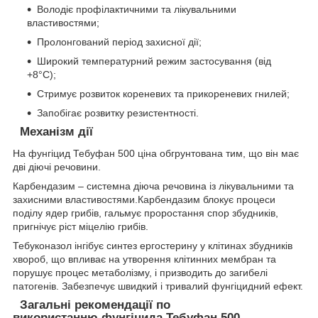
Володіє профілактичними та лікувальними
властивостями;
Пролонгований період захисної дії;
Широкий температурний режим застосування (від
+8°С);
Стримує розвиток кореневих та прикореневих гнилей;
Запобігає розвитку резистентності.
Механізм дії
На фунгіцид Тебуфан 500 ціна обгрунтована тим, що він має
дві діючі речовини.
Карбендазим – системна діюча речовина із лікувальними та
захисними властивостями.Карбендазим блокує процеси
поділу ядер грибів, гальмує проростання спор збудників,
пригнічує ріст міцелію грибів.
Тебуконазол інгібує синтез ергостерину у клітинах збудників
хвороб, що впливає на утворення клітинних мембран та
порушує процес метаболізму, і призводить до загибелі
патогенів. Забезпечує швидкий і тривалий фунгіцидний ефект.
Загальні рекомендації по
використанню фунгіцида Тебуфан 500