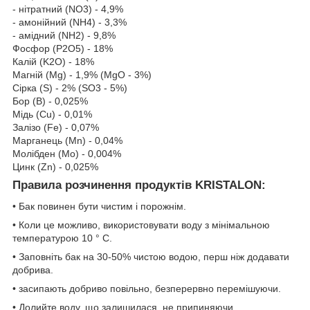
- нітратний (NO
3
) - 4,9%
- амонійний (NH
4
) - 3,3%
- амідний (NH
2
) - 9,8%
Фосфор (P
2
O
5
) - 18%
Калiй (K
2
O) - 18%
Магнiй (Mg) - 1,9% (MgO - 3%)
Сірка (S) - 2% (SO
3
- 5%)
Бор (B) - 0,025%
Мідь (Cu) - 0,01%
Залізо (Fe) - 0,07%
Марганець (Mn) - 0,04%
Молібден (Mo) - 0,004%
Цинк (Zn) - 0,025%
Правила розчинення продуктів KRISTALON:
• Бак повинен бути чистим і порожнім.
• Коли це можливо, використовувати воду з мінімальною
температурою 10 ° C.
• Заповніть бак на 30-50% чистою водою, перш ніж додавати
добрива.
• засипають добриво повільно, безперервно перемішуючи.
• Долийте воду, що залишилася, не припиняючи