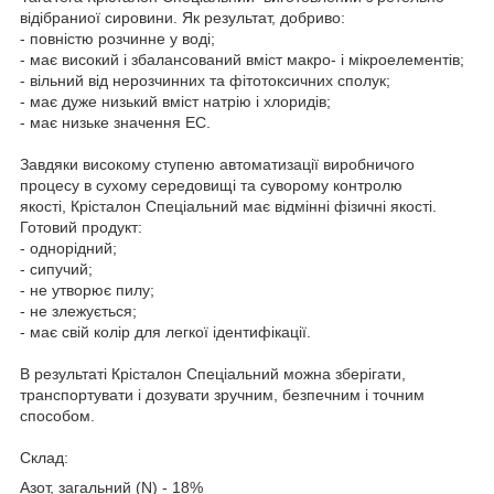
відібраниої сировини. Як результат, добриво:
- повністю розчинне у воді;
- має високий і збалансований вміст макро- і мікроелементів;
- вільний від нерозчинних та фітотоксичних сполук;
- має дуже низький вміст натрію і хлоридів;
- має низьке значення EC.
Завдяки високому ступеню автоматизації виробничого
процесу в сухому середовищі та суворому контролю
якості, Крісталон Спеціальний має відмінні фізичні якості.
Готовий продукт:
- однорідний;
- сипучий;
- не утворює пилу;
- не злежується;
- має свій колір для легкої ідентифікації.
В результаті Крісталон Спеціальний можна зберігати,
транспортувати і дозувати зручним, безпечним і точним
способом.
Склад:
Азот, загальний (N) - 18%