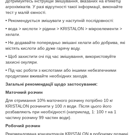
Дотримуйтесь інструкцій змішування, вказаних на етикетці
агрохімікатів. У разі відсутності такої інформації, виконайте
тест у малій ємності.
• Рекомендується змішувати у наступній послідовності:
• вода > кислоти > рідини > KRISTALON > мікроелементи >
хелати.
• Не додавайте попередньо змішані хелати або добрива, які
містять кислоти або дуже гарячу воду.
• Щоб захистити очі під час змішування, використовуйте
захисні окуляри.
• Під час роботи з кислотами або іншими небезпечними
продуктами вживайте необхідних заходів.
Загальні рекомендацїї щодо застосування:
Маточний розчин
Для отримання 10% маточного розчину потрібно 10 кг
KRISTALON розчинити у 100 л води. Після цього його
розбавляють при необхідності (наприклад, 1: 100 т на 1
частину розчину 99 частин води).
Робочий розчин
Рекомендована концентрація KRISTALON в робочому розчині