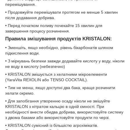
перемішування.
• Продовжуйте перемішувати протягом не менше 5 хвилин
після додавання добрива.
• Перед початком поливу почекайте 15 хвилин для
завершення процесу розчинення.
Правила змішування продуктів KRISTALON:
• Зменшіть, якщо необхідно, рівень бікарбонатів шляхом
підкислення води.
• З міркувань безпеки завжди додавайте кислоту у воду, ніколи
не воду в кислоту (небезпечно)
• KRISTALON змішується з хелатними мікроелементи
(YaraVitа REXOLIN або TENSO COCKTAIL).
• Тим не менш, якщо доступні два бака, краще розчинити
хелати окремо.
• Для запобігання утворенню осаду ніколи не змішуйте
KRISTALON з нітратом кальцію в одній ємності. При
необхідності внести обидва добрива, використовуйте систему
з двома баками або використовуйте продукти по черзі.
• KRISTALON сумісний із більшістю агрохімікатів.