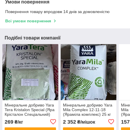
Умови повернення
Повернення товару впродовж 14 днів за домовленістю
Всі умови повернення
Подібні товари компанії
Мінеральне добриво Yara
Мінеральне добриво Yara
Міне
Tera Kristalon Special (Яра
Mila Complex 12-11-18
Mila
Крісталон Спеціальний)
(Яраміла комплекс) 25 кг
(Яра
18-18-18+МЕ, розсип 1 кг
розс
269
2 352
157
₴/кг
₴/мішок
(Нідерланди)