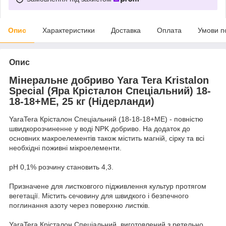
Опис
Характеристики
Доставка
Оплата
Умови п
Опис
Мінеральне добриво Yara Tera Kristalon
Special (Яра Крісталон Спеціальний) 18-
18-18+МЕ, 25 кг (Нідерланди)
YaraTera Крісталон Спеціальний (18-18-18+МЕ) - повністю
швидкорозчиненне у воді NPK добриво. На додаток до
основних макроелементів також містить магній, сірку та всі
необхідні поживні мікроелементи.
рН 0,1% розчину становить 4,3.
Призначене для листковгого підживлення культур протягом
вегетації. Містить сечовину для швидкого і безпечного
поглинання азоту через поверхню листків.
YaraTera Крісталон Спеціальний виготовлений з ретельно