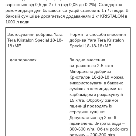
варіюється від 0,5 до 2 г / л (від 0,05 до 0,2%). Стандартна
рекомендація для більшості ситуацій становить 1 г / л води. В
баковій суміші це досягається додаванням 1 кг KRISTALON в
1000 л води.
Застосування добрива Yara
Норми та способи внесення
Tera Kristalon Special 18-18-
добрива Yara Tera Kristalon
18+МЕ
Special 18-18-18+МЕ
для зернових
За одне внесення
витрачається 2-5 кг/га.
Мінеральне добриво
Кристалон 18-18-18 можна
використовувати в бакових
сумішах з пестицидами та
карбамідом з розрахунку 5-
15 кг/га. Обробку озимої
пшениці проводять із
середини кущіння.
Допускається від 2 до 6
підживлень. Витрата води –
300-600 л/га. Об'єм робочого
розчину – 200-300 л/га.