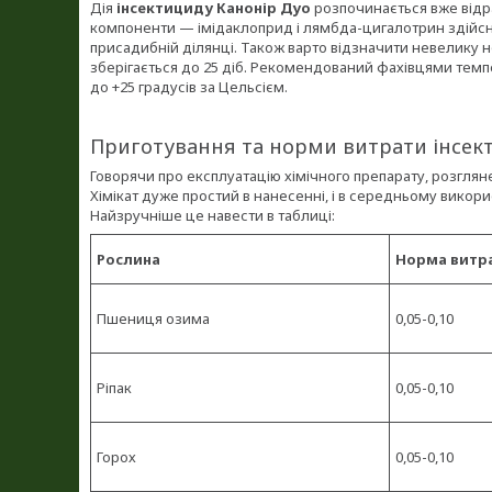
Дія
інсектициду Канонір Дуо
розпочинається вже відра
компоненти — імідаклоприд і лямбда-цигалотрин здійсн
присадибній ділянці. Також варто відзначити невелику н
зберігається до 25 діб. Рекомендований фахівцями те
до +25 градусів за Цельсієм.
Приготування та норми витрати інсек
Говорячи про експлуатацію хімічного препарату, розгля
Хімікат дуже простий в нанесенні, і в середньому викорис
Найзручніше це навести в таблиці:
Рослина
Норма витра
Пшениця озима
0,05-0,10
Ріпак
0,05-0,10
Горох
0,05-0,10