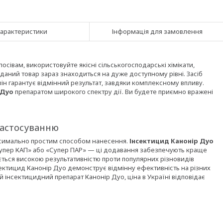
арактеристики
Інформація для замовлення
івам, використовуйте якісні сільськогосподарські хімікати,
даний товар зараз знаходиться на дуже доступному рівні. Засіб
ін гарантує відмінний результат, завдяки комплексному впливу.
 Дуо
препаратом широкого спектру дії. Ви будете приємно вражені
застосуванню
аксимально простим способом нанесення.
Інсектицид Канонір Дуо
Супер КАП» або «Супер ПАР» — ці додавання забезпечують краще
ється високою результативністю проти популярних різновидів
ектицид Канонір Дуо демонструє відмінну ефективність на різних
 інсектицидний препарат Канонір Дуо, ціна в Україні відповідає