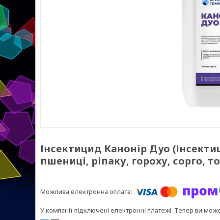
Інсектицид Канонір Дуо (Інсекти
пшениці, ріпаку, гороху, сорго, т
У компанії підключені електронні платежі. Тепер ви мож