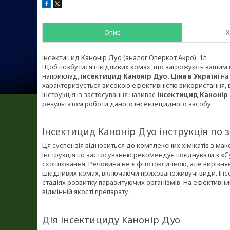
Опис
Х
Інсектицид Канонір Дуо (аналог Оперкот Акро), 1л
Щоб позбутися шкідливих комах, що загрожують вашим пос
наприклад,
інсектицид Канонір Дуо. Ціна в Україні
на 
характеризується високою ефективністю використання, в
Інструкція із застосування називає
інсектицид Канонір
результатом роботи даного інсектецидного засобу.
Інсектицид Канонір Дуо інструкція по 
Ця суспензія відноситься до комплексних хімікатів з м
інструкція по застосуванню рекомендує поєднувати з «
схоплювання. Речовина не є фітотоксичною, але вирізня
шкідливих комах, включаючи прихованоживучі види. Інс
стадіях розвитку паразитуючих організмів. На ефективний
відмінній якості препарату.
Дія інсектициду Канонір Дуо