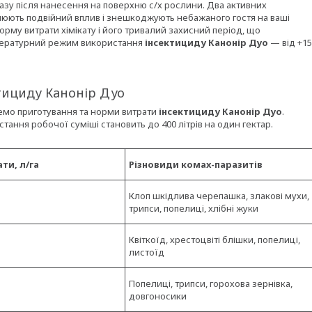
зу після нанесення на поверхню с/х рослини. Два активних
юють подвійний вплив і знешкоджують небажаного гостя на ваші
орму витрати хімікату і його тривалий захисний період, що
мпературний режим використання
інсектициду Канонір Дуо
— від +15
тициду Канонір Дуо
немо приготування та норми витрати
інсектициду Канонір Дуо
.
тання робочої суміші становить до 400 літрів на один гектар.
ти, л/га
Різновиди комах-паразитів
Клоп шкідлива черепашка, злакові мухи,
трипси, попелиці, хлібні жуки
Квіткоїд, хрестоцвіті блішки, попелиці,
листоїд
Попелиці, трипси, горохова зернівка,
довгоносики