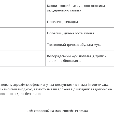
Клопи, жовтий тихиус, довгоносики,
люцернового галиця
Попелиці, цикадки
Попелиці, динна муха, клопи
Тютюновий трипс, цибульна муха
Колорадський жук, попелиці, трипси,
теплична білокрилка
ковану агрохімію, ефективну і за доступними цінами.
Інсектицид
є найбільш вигідною, захистить ваш врожай від шкідників і допоможе
тою — швидко і безпечно!
Prom.ua
Сайт створений на маркетплейсі