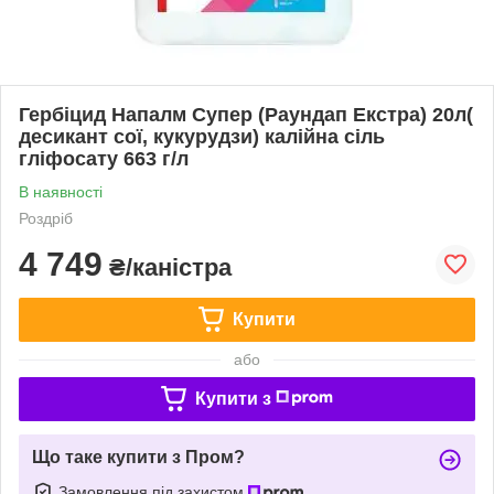
Гербіцид Напалм Супер (Раундап Екстра) 20л(
десикант сої, кукурудзи) калійна сіль
гліфосату 663 г/л
В наявності
Роздріб
4 749
₴/каністра
Купити
або
Купити з
Що таке купити з Пром?
Замовлення під захистом