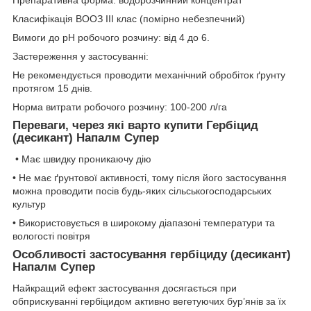
Препаративна форма: водорозчинний концентрат
Класифікація ВООЗ ІІІ клас (помірно небезпечний)
Вимоги до рН робочого розчину: від 4 до 6.
Застереження у застосуванні:
Не рекомендується проводити механічний обробіток ґрунту
протягом 15 днів.
Норма витрати робочого розчину: 100-200 л/га
Переваги, через які варто купити Гербіцид
(десикант) Напалм Супер
• Має швидку проникаючу дію
• Не має ґрунтової активності, тому після його застосування
можна проводити посів будь-яких сільськогосподарських
культур
• Використовується в широкому діапазоні температури та
вологості повітря
Особливості застосування гербіциду (десикант)
Напалм Супер
Найкращий ефект застосування досягається при
обприскуванні гербіцидом активно вегетуючих бур’янів за їх