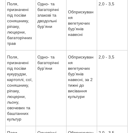
Поля,
Одно- та
2,0 - 3,5
призначені
багаторічні
Обприскуван
під посіви
злакові та
ня
соняшнику,
дводольні
вегетуючих
ріпаку,
бур’яни
бур’янів
люцерни,
навесні
багаторічних
трав
Поля,
Одно- та
Обприскуван
2,0 - 3,5
призначені
багаторічні
ня
під посіви
бур’яни
вегетуючих
кукурудзи,
бур’янів
картоплі, сої,
навесні, за 2
соняшнику,
тижні до
ріпаку,
висівання
люцерни,
культури
льону,
овочевих та
баштанних
культур
Пари
Однорічні
Обприскуван
2,0 - 3,5