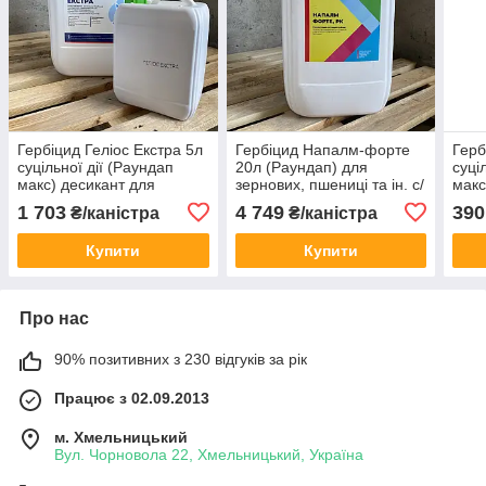
Гербіцид Геліос Екстра 5л
Гербіцид Напалм-форте
Герб
суцільної дії (Раундап
20л (Раундап) для
суці
макс) десикант для
зернових, пшениці та ін. с/
макс
зернобобових та
г культур суцільної дії
зерн
1 703
4 749
390
₴/каністра
₴/каністра
соняшника - калійна сіль
соня
гліфосату, 663 г/л
гліф
Купити
Купити
Про нас
90% позитивних з 230 відгуків за рік
Працює з 02.09.2013
м. Хмельницький
Вул. Чорновола 22, Хмельницький, Україна