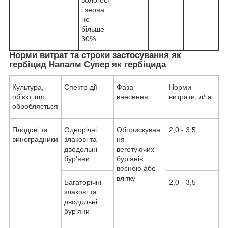
вологост
і зерна
не
більше
30%
Норми витрат та строки застосування як
гербіцид Напалм Супер як гербіцида
Культура,
Спектр дії
Фаза
Норми
об’єкт, що
внесення
витрати, л/га
обробляється
Плодові та
Однорічні
Обприскуван
2,0 - 3,5
виноградники
злакові та
ня
дводольні
вегетуючих
бур’яни
бур’янів
весною або
влітку
Багаторічні
2,0 - 3,5
злакові та
дводольні
бур’яни