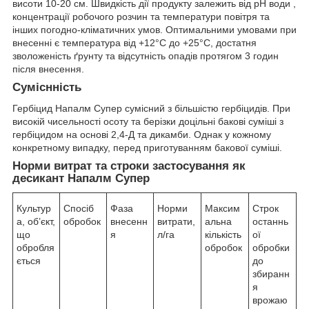
висоти 10-20 см. Швидкість дії продукту залежить від pH води ,
концентрації робочого розчин та температури повітря та
інших погодно-кліматичних умов. Оптимальними умовами при
внесенні є температура від +12°С до +25°С, достатня
зволоженість ґрунту та відсутність опадів протягом 3 годин
після внесення.
Суміснність
Гербіцид Напалм Супер сумісний з більшістю гербіцидів. При
високій чисельності осоту та берізки доцільні бакові суміші з
гербіцидом на основі 2,4-Д та дикамби. Однак у кожному
конкретному випадку, перед приготуванням бакової суміші.
Норми витрат та строки застосування як
десикант Напалм Супер
Культур
Спосіб
Фаза
Норми
Максим
Строк
а, об’єкт,
обробок
внесенн
витрати,
альна
останнь
що
я
л/га
кількість
ої
обробля
обробок
обробки
ється
до
збиранн
я
врожаю