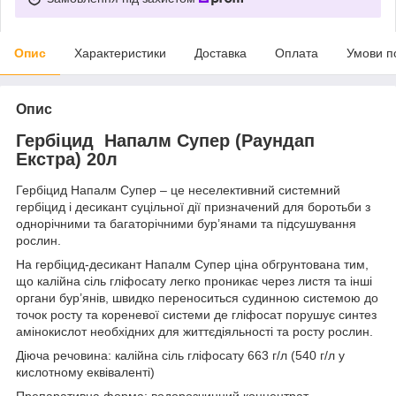
Опис
Характеристики
Доставка
Оплата
Умови п
Опис
Гербіцид Напалм Супер (Раундап
Екстра) 20л
Гербіцид Напалм Супер – це неселективний системний
гербіцид і десикант суцільної дії призначений для боротьби з
однорічними та багаторічними бур’янами та підсушування
рослин.
На гербіцид-десикант Напалм Супер ціна обгрунтована тим,
що калійна сіль гліфосату легко проникає через листя та інші
органи бур’янів, швидко переноситься судинною системою до
точок росту та кореневої системи де гліфосат порушує синтез
амінокислот необхідних для життєдіяльності та росту рослин.
Діюча речовина: калійна сіль гліфосату 663 г/л (540 г/л у
кислотному еквіваленті)