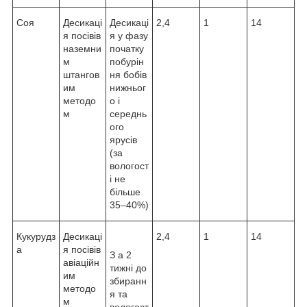
Соя
Десикаці
Десикаці
2,4
1
14
я посівів
я у фазу
наземни
початку
м
побурін
штангов
ня бобів
им
нижньог
методо
о і
м
середнь
ого
ярусів
(за
вологост
і не
більше
35–40%)
Кукурудз
Десикаці
2,4
1
14
а
я посівів
З а 2
авіаційн
тижні до
им
збиранн
методо
я та
м