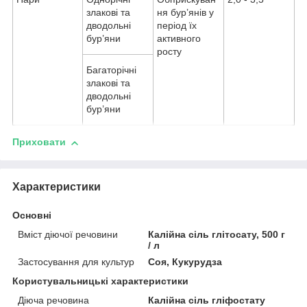
злакові та
ня бур’янів у
дводольні
період їх
бур’яни
активного
росту
Багаторічні
злакові та
дводольні
бур’яни
Приховати
Характеристики
Основні
Вміст діючої речовини
Калійна сіль глітосату, 500 г
/ л
Застосування для культур
Соя, Кукурудза
Користувальницькі характеристики
Діюча речовина
Калійна сіль гліфостату