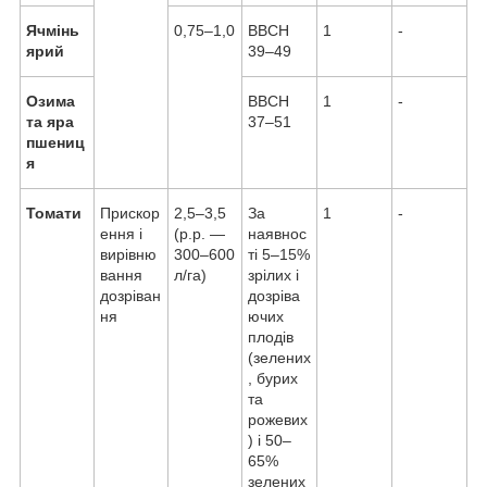
Ячмінь
0,75–1,0
BBCH
1
-
ярий
39–49
Озима
BBCH
1
-
та яра
37–51
пшениц
я
Томати
Прискор
2,5–3,5
За
1
-
ення і
(р.р. —
наявнос
вирівню
300–600
ті 5–15%
вання
л/га)
зрілих і
дозріван
дозріва
ня
ючих
плодів
(зелених
, бурих
та
рожевих
) і 50–
65%
зелених