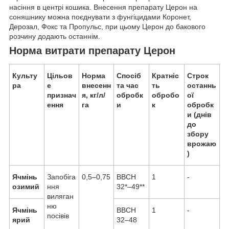
насіння в центрі кошика. Внесення препарату Церон на
соняшнику можна поєднувати з фунгіцидами Коронет,
Дерозал, Фокс та Пропульс, при цьому Церон до бакового
розчину додають останнім.
Норма витрати препарату Церон
Культу
Цільов
Норма
Спосіб
Кратніс
Строк
ра
е
внесенн
та час
ть
останнь
признач
я, кг/л/
обробк
обробо
ої
ення
га
и
к
обробк
и (днів
до
збору
врожаю
)
Ячмінь
Запобіга
0,5–0,75
BBCH
1
-
озимий
ння
32*–49**
виляган
ню
Ячмінь
BBCH
1
-
посівів
ярий
32–48