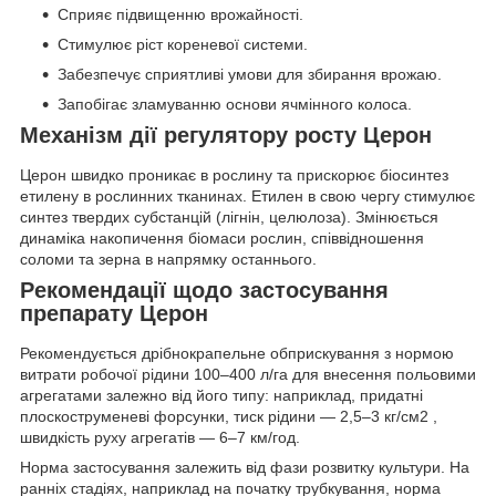
Сприяє підвищенню врожайності.
Стимулює ріст кореневої системи.
Забезпечує сприятливі умови для збирання врожаю.
Запобігає зламуванню основи ячмінного колоса.
Механізм дії регулятору росту Церон
Церон швидко проникає в рослину та прискорює біосинтез
етилену в рослинних тканинах. Етилен в свою чергу стимулює
синтез твердих субстанцій (лігнін, целюлоза). Змінюється
динаміка накопичення біомаси рослин, співвідношення
соломи та зерна в напрямку останнього.
Рекомендації щодо застосування
препарату
Церон
Рекомендується дрібнокрапельне обприскування з нормою
витрати робочої рідини 100–400 л/га для внесення польовими
агрегатами залежно від його типу: наприклад, придатні
плоскоструменеві форсунки, тиск рідини — 2,5–3 кг/см2 ,
швидкість руху агрегатів — 6–7 км/год.
Норма застосування залежить від фази розвитку культури. На
ранніх стадіях, наприклад на початку трубкування, норма