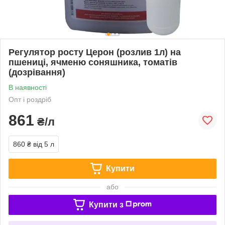
Регулятор росту Церон (розлив 1л) на
пшениці, ячменю соняшника, томатів
(дозрівання)
В наявності
Опт і роздріб
861
₴/л
860 ₴
від 5 л
Купити
або
Купити з