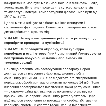
використання має бути максимальною, а в пізні фази її слід
зменшувати. Дія етиленпродуцентів суттєво залежить від
температури повітря. Температурний діапазон має бути від
15°С до 25°С.
Церон можна змішувати з багатьма інсектицидами і
системними фунгіцидами. Винятком є препарати на основі
дитіокарбаматів, сірки та міді.
УВАГА!!! Перед приготуванням робочого розчину слід
перевірити препарат на сумісність!
УВАГА!!! Не проводити обробку, коли культура
перебуває в стані стресу (який викликаний ґрунтовою та
повітряною посухою, низькими або високими
температурами)!
Найвища ефективність застосування препарату Церон
досягається за внесення у фазі видовження стебла
соняшнику (ВВСН 30–33). У разі двократного використання
період між обробками має становити не менше 14 діб. Після
внесення спостерігається висвітлення точки росту соняшника
— рістрегуляційна дія, яка немає негативного впливу на
врожайність. За обробки соняшнику рістрегулятором Церон
відбувалося вкорочення та потовщення стебла, збільшення
кореневої системи й спостерігалась краща виповненість