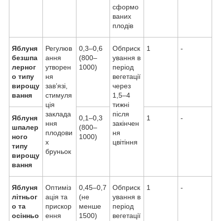
сформо
ваних
плодів
Яблуня
Регулюв
0,3–0,6
Обприск
1
-
безшпа
ання
(800–
ування в
лерног
утворен
1000)
період
о типу
ня
вегетації
вирощу
зав’язі,
через
вання
стимуля
1,5–4
ція
тижні
заклада
після
Яблуня
0,1–0,3
1
-
ння
закінчен
шпалер
(800–
плодови
ня
ного
1000)
х
цвітіння
типу
бруньок
вирощу
вання
Яблуня
Оптиміз
0,45–0,7
Обприск
1
-
літньог
ація та
(не
ування в
о та
прискор
менше
період
осінньо
ення
1500)
вегетації