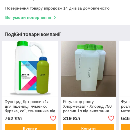
Повернення товару впродовж 14 днів за домовленістю
Всі умови повернення
Подібні товари компанії
Фунгіцид Дот розлив 1л
Регулятор росту
Фунг
для пшениці, ячменю,
Хлормекват - Хлорид 750
розл
буряка, сої, соняшника від
розлив 1л від вилягання
мети
іржі, борошнистої роси,
зернових колосових
ячме
762
319
646
₴/л
₴/л
септоріозу, плямистостей
(пшениця, ячмінь)
соня
листя
капу
Купити
Купити