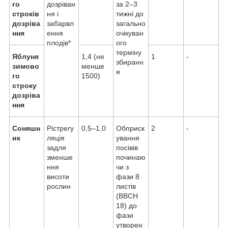
го
дозріван
за 2–3
строків
ня і
тижні до
дозріва
забарвл
загально
ння
ення
очікуван
плодів*
ого
терміну
Яблуня
1,4 (не
1
-
збиранн
зимово
менше
я
го
1500)
строку
дозріва
ння
Соняшн
Рістрегу
0,5–1,0
Обприск
2
-
ик
ляція
ування
задля
посівів
зменше
починаю
ння
чи з
висоти
фази 8
рослин
листів
(ВВСН
18) до
фази
утворен