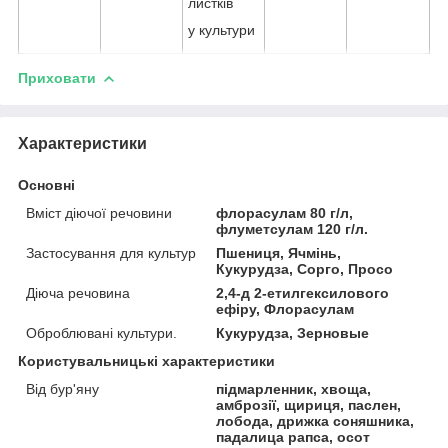
листків
у культури
Приховати
Характеристики
Основні
Вміст діючої речовини
флорасулам 80 г/л,
флуметсулам 120 г/л.
Застосування для культур
Пшениця, Ячмінь,
Кукурудза, Сорго, Просо
Діюча речовина
2,4-д 2-етилгексилового
ефіру, Флорасулам
Оброблювані культури.
Кукурудза, Зерновые
Користувальницькі характеристики
Від бур'яну
підмарленник, хвоща,
амброзії, щириця, паслен,
лобода, дрижка соняшника,
падалица рапса, осот