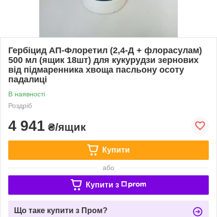
Гербіцид АП-Флоретил (2,4-Д + флорасулам)
500 мл (ящик 18шт) для кукурудзи зернових
від підмаренника хвоща пасльону осоту
падалиці
В наявності
Роздріб
4 941
₴/ящик
Купити
або
Купити з
Що таке купити з Пром?