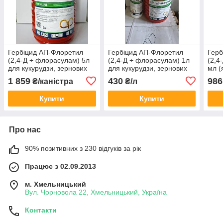
Гербіцид АП-Флоретил
Гербіцид АП-Флоретил
Герб
(2,4-Д + флорасулам) 5л
(2,4-Д + флорасулам) 1л
(2,4
для кукурудзи, зернових
для кукурудзи, зернових
мл (
від підмаренника, хвоща,
від підмаренника, хвоща,
куку
1 859
430
986
₴/каністра
₴/л
пасльону, осоту, падалиці
пасльону, осоту, падалиці
підм
пасл
Купити
Купити
Про нас
90% позитивних з 230 відгуків за рік
Працює з 02.09.2013
м. Хмельницький
Вул. Чорновола 22, Хмельницький, Україна
Контакти