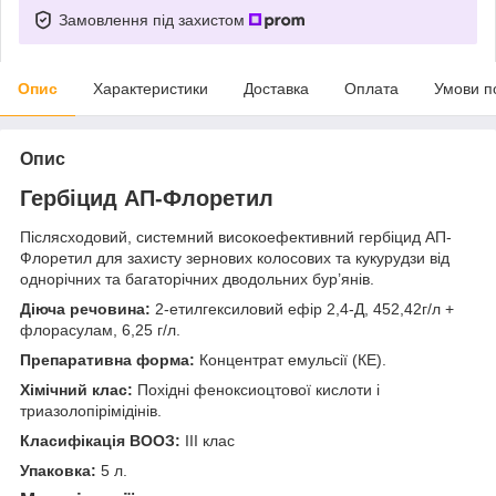
Замовлення під захистом
Опис
Характеристики
Доставка
Оплата
Умови п
Опис
Гербіцид АП-Флоретил
Післясходовий, системний високоефективний гербіцид АП-
Флоретил для захисту зернових колосових та кукурудзи від
однорічних та багаторічних дводольних бур’янів.
Діюча речовина:
2-етилгексиловий ефір 2,4-Д, 452,42г/л +
флорасулам, 6,25 г/л.
Препаративна форма:
Концентрат емульсії (КЕ).
Хімічний клас:
Похідні феноксиоцтової кислоти і
триазолопірімідінів.
Класифікація ВООЗ:
III клас
Упаковка:
5 л.