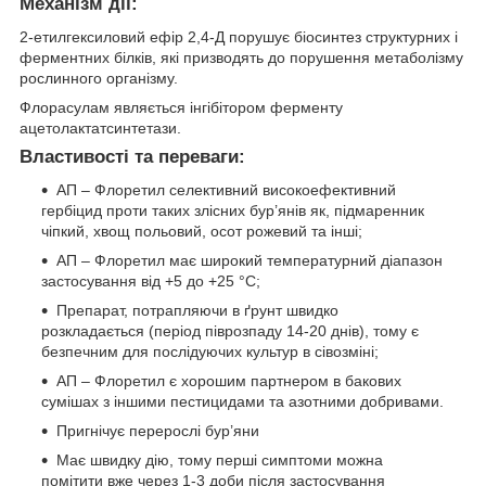
Механізм дії:
2-етилгексиловий ефір 2,4-Д порушує біосинтез структурних і
ферментних білків, які призводять до порушення метаболізму
рослинного організму.
Флорасулам являється інгібітором ферменту
ацетолактатсинтетази.
Властивості та переваги:
АП – Флоретил селективний високоефективний
гербіцид проти таких злісних бур’янів як, підмаренник
чіпкий, хвощ польовий, осот рожевий та інші;
АП – Флоретил має широкий температурний діапазон
застосування від +5 до +25 °С;
Препарат, потрапляючи в ґрунт швидко
розкладається (період піврозпаду 14-20 днів), тому є
безпечним для послідуючих культур в сівозміні;
АП – Флоретил є хорошим партнером в бакових
сумішах з іншими пестицидами та азотними добривами.
Пригнічує перерослі бур’яни
Має швидку дію, тому перші симптоми можна
помітити вже через 1-3 доби після застосування