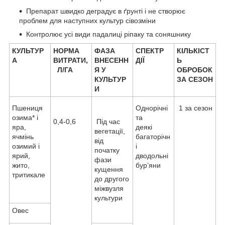
Препарат швидко деградує в ґрунті і не створює
проблем для наступних культур сівозміни
Контролює усі види падалиці ріпаку та соняшнику
КУЛЬТУР
НОРМА
ФАЗА
СПЕКТР
КІЛЬКІСТ
А
ВИТРАТИ,
ВНЕСЕНН
ДІЇ
Ь
Л/ГА
Я У
ОБРОБОК
КУЛЬТУР
ЗА СЕЗОН
И
Пшениця
Однорічні
1 за сезон
озима* і
та
0,4-0,6
Під час
яра,
деякі
вегетації,
ячмінь
багаторічн
від
озимий і
і
початку
ярий,
дводольні
фази
жито,
бур’яни
кущення
тритикале
до другого
міжвузля
культури
Овес