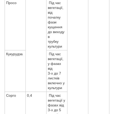
Просо
Під час
вегетації,
від
початку
фази
кущення
до виходу
в
трубку
культури
Кукурудза
Під час
вегетації,
у фазах
від
3-х до 7
листків
включно у
культури
Сорго
0,4
Під час
вегетації у
фазах від
3-х до 5