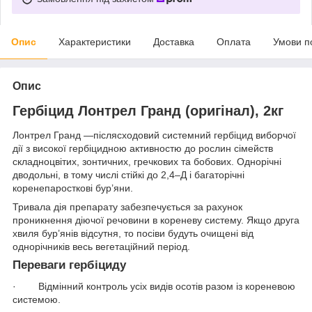
Опис
Характеристики
Доставка
Оплата
Умови п
Опис
Гербіцид Лонтрел Гранд (оригінал), 2кг
Лонтрел Гранд —післясходовий системний гербіцид виборчої
дії з високої гербіцидною активностю до рослин сімейств
складноцвітих, зонтичних, гречкових та бобових. Однорічні
дводольні, в тому числі стійкі до 2,4–Д і багаторічні
коренепаросткові бур’яни.
Тривала дія препарату забезпечується за рахунок
проникнення діючої речовини в кореневу систему. Якщо друга
хвиля бур’янів відсутня, то посіви будуть очищені від
однорічників весь вегетаційний період.
Переваги гербіциду
· Відмінний контроль усіх видів осотів разом із кореневою
системою.