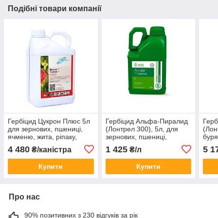
Подібні товари компанії
Гербіцид Цукрон Плюс 5л
Гербіцид Альфа-Пиралид
Герб
для зернових, пшениці,
(Лонтрел 300), 5л, для
(Лон
ячменю, жита, ріпаку,
зернових, пшениці,
буря
кукурудзи (клопіраліда 300
ячменю, ріпака, жита,
пшен
4 480
1 425
5 1
₴/каністра
₴/л
г/л)
кукурудзи, капусти, буряка
г/л)
Купити
Купити
Про нас
90% позитивних з 230 відгуків за рік