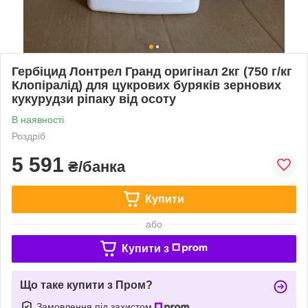
Гербіцид Лонтрел Гранд оригінал 2кг (750 г/кг
Клопіралід) для цукрових буряків зернових
кукурудзи ріпаку від осоту
В наявності
Роздріб
5 591
₴/банка
Купити
або
Купити з
Що таке купити з Пром?
Замовлення під захистом