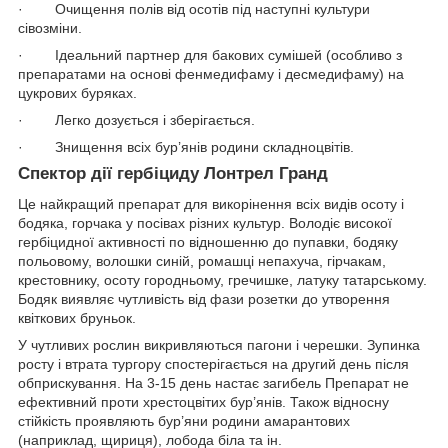
· Очищення полів від осотів під наступні культури
сівозміни.
· Ідеальний партнер для бакових сумішей (особливо з
препаратами на основі фенмедифаму і десмедифаму) на
цукрових буряках.
· Легко дозується і зберігається.
· Знищення всіх бур’янів родини складноцвітів.
Спектор дії гербіциду Лонтрел Гранд
Це найкращий препарат для викорінення всіх видів осоту і
бодяка, горчака у посівах різних культур. Володіє високої
гербіцидної активності по відношенню до пупавки, бодяку
польовому, волошки синій, ромашці непахуча, гірчакам,
крестовнику, осоту городньому, гречишке, латуку татарському.
Бодяк виявляє чутливість від фази розетки до утворення
квіткових бруньок.
У чутливих рослин викривляються пагони і черешки. Зупинка
росту і втрата тургору спостерігається на другий день після
обприскування. На 3-15 день настає загибель Препарат не
ефективний проти хрестоцвітих бур’янів. Також відносну
стійкість проявляють бур’яни родини амарантових
(наприклад, щириця), лобода біла та ін.