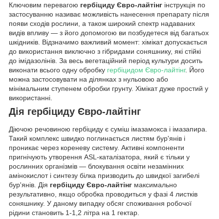
Ключовим перевагою
гербіциду Євро-лайтінг
інструкція по
застосуванню називає можливість нанесення препарату після
появи сходів рослини, а також широкий спектр надаваних
видів впливу — з його допомогою ви позбудетеся від багатьох
шкідників. Відзначимо важливий момент: хімікат допускається
до використання виключно з гібридами соняшнику, які стійкі
до імідазолінів. За весь вегетаційний період культури досить
виконати всього одну обробку
гербіцидом Євро-лайтінг
. Його
можна застосовувати на ділянках з нульовою або
мінімальним ступенем обробки грунту. Хімікат дуже простий у
використанні.
Дія гербіциду Євро-лайтінг
Діючою речовиною гербіциду є суміш імазамокса і імазапира.
Такий комплекс швидко поглинається листям бур'янів і
проникає через кореневу систему. Активні компоненти
пригнічують утворення ASL-каталізатора, який є тільки у
рослинних організмів — блокування освіти незамінних
амінокислот і синтезу білка призводить до швидкої загибелі
бур'янів. Дія
гербіциду Євро-лайтінг
максимально
результативно, якщо обробка проводиться у фазі 4 листків
соняшнику. У даному випадку обсяг споживання робочої
рідини становить 1-1,2 літра на 1 гектар.