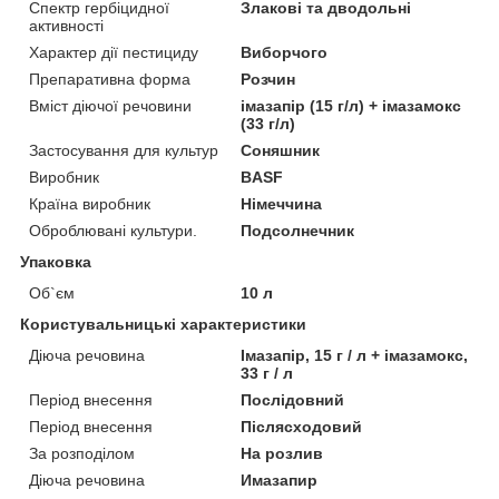
Спектр гербіцидної
Злакові та дводольні
активності
Характер дії пестициду
Виборчого
Препаративна форма
Розчин
Вміст діючої речовини
імазапір (15 г/л) + імазамокс
(33 г/л)
Застосування для культур
Соняшник
Виробник
BASF
Країна виробник
Німеччина
Оброблювані культури.
Подсолнечник
Упаковка
Об`єм
10 л
Користувальницькі характеристики
Діюча речовина
Імазапір, 15 г / л + імазамокс,
33 г / л
Період внесення
Послідовний
Період внесення
Післясходовий
За розподілом
На розлив
Діюча речовина
Имазапир