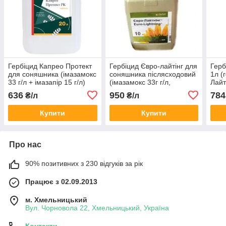
Гербіцид Капрео Протект
Гербіцид Євро-лайтінг для
Герб
для соняшника (імазамокс
соняшника післясходовий
1л (
33 г/л + імазапір 15 г/л)
(імазамокс 33г г/л,
Лайт
імазапір 15г/л)
соня
636
950
784
₴/л
₴/л
л) +
Купити
Купити
Про нас
90% позитивних з 230 відгуків за рік
Працює з 02.09.2013
м. Хмельницький
Вул. Чорновола 22, Хмельницький, Україна
Контакти