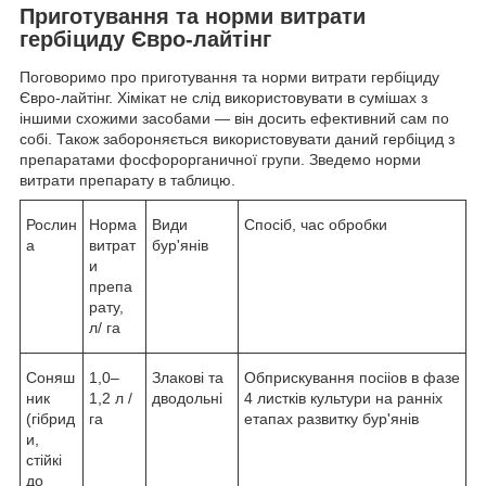
Приготування та норми витрати
гербіциду Євро-лайтінг
Поговоримо про приготування та норми витрати гербіциду
Євро-лайтінг. Хімікат не слід використовувати в сумішах з
іншими схожими засобами — він досить ефективний сам по
собі. Також забороняється використовувати даний гербіцид з
препаратами фосфорорганичної групи. Зведемо норми
витрати препарату в таблицю.
Рослин
Норма
Види
Спосіб, час обробки
а
витрат
бур'янів
и
препа
рату,
л/ га
Соняш
1,0–
Злакові та
Обприскування посііов в фазе
ник
1,2 л /
дводольні
4 листків культури на ранніх
(гібрид
га
етапах развитку бур'янів
и,
стійкі
до