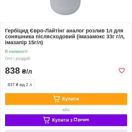
Гербіцид Євро-Лайтінг аналог розлив 1л для
соняшника післясходовий (імазамокс 33г г/л,
імазапір 15г/л)
В наявності
Опт і роздріб
838
₴/л
837 ₴
від 2 л
Купити
або
Купити з