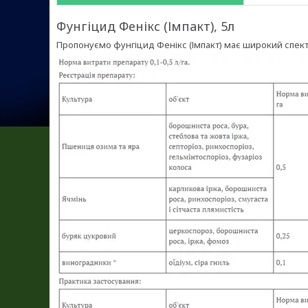
Фунгіцид Фенікс (Імпакт), 5л
Пропонуємо фунгіцид Фенікс (Імпакт) має широкий спект