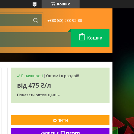
Кошик
+380 (68) 288-92-88
Кошик
В наявності
Оптом і в роздріб
від
475 ₴/л
Показати оптові ціни
КУПИТИ
КУПИТИ З