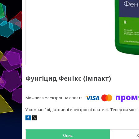
Фунгіцид Фенікс (Імпакт)
У компанії підключені електронні платежі. Тепер ви мож
Опис
Х