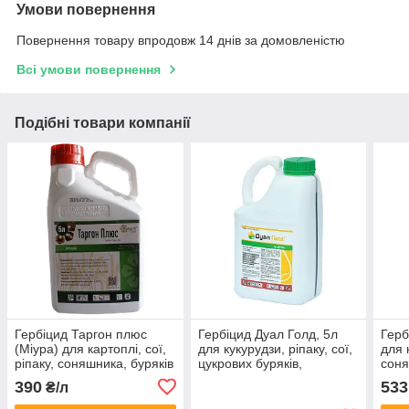
Умови повернення
Повернення товару впродовж 14 днів за домовленістю
Всі умови повернення
Подібні товари компанії
Гербіцид Таргон плюс
Гербіцид Дуал Голд, 5л
Герб
(Міура) для картоплі, сої,
для кукурудзи, ріпаку, сої,
для 
ріпаку, соняшника, буряків
цукрових буряків,
соня
( хізалофоп-п-етил, 125 г/
соняшника, гороху,
цибу
390
533
₴/л
л)
картоплі, томатів
125 г