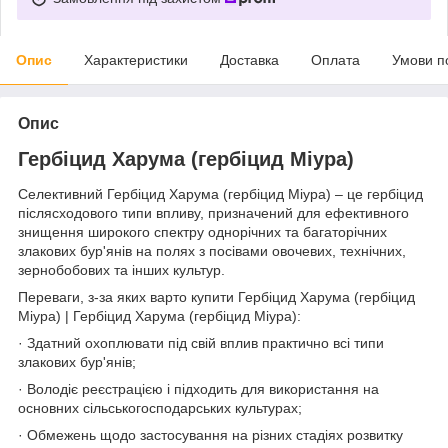
Опис
Характеристики
Доставка
Оплата
Умови п
Опис
Гербіцид Харума (гербіцид Міура)
Селективний Гербіцид Харума (гербіцид Міура) – це гербіцид
післясходового типи впливу, призначений для ефективного
знищення широкого спектру однорічних та багаторічних
злакових бур'янів на полях з посівами овочевих, технічних,
зернобобових та інших культур.
Переваги, з-за яких варто купити Гербіцид Харума (гербіцид
Міура) | Гербіцид Харума (гербіцид Міура):
· Здатний охоплювати під свій вплив практично всі типи
злакових бур'янів;
· Володіє реєстрацією і підходить для використання на
основних сільськогосподарських культурах;
· Обмежень щодо застосування на різних стадіях розвитку