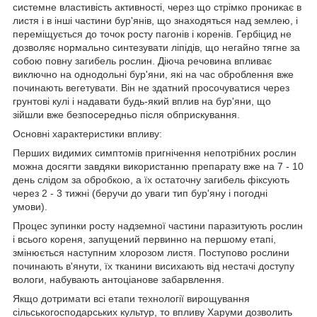
системне властивість активності, через що стрімко проникає в
листя і в інші частини бур'янів, що знаходяться над землею, і
переміщується до точок росту пагонів і коренів. Гербіцид не
дозволяє нормально синтезувати ліпідів, що негайно тягне за
собою повну загибель рослин. Діюча речовина впливає
виключно на однодольні бур'яни, які на час оброблення вже
починають вегетувати. Він не здатний просочуватися через
грунтові кулі і надавати будь-який вплив на бур'яни, що
зійшли вже безпосередньо після обприскування.
Основні характеристики впливу:
Перших видимих симптомів пригнічення непотрібних рослин
можна досягти завдяки використанню препарату вже на 7 - 10
день слідом за обробкою, а їх остаточну загибель фіксують
через 2 - 3 тижні (беручи до уваги тип бур'яну і погодні
умови).
Процес зупинки росту надземної частини паразитують рослин
і всього кореня, запущений первинно на першому етапі,
змінюється наступним хлорозом листя. Поступово рослини
починають в'янути, їх тканини висихають від нестачі доступу
вологи, набувають антоціанове забарвлення.
Якщо дотримати всі етапи технології вирощування
сільськогосподарських культур, то впливу Харуми дозволить