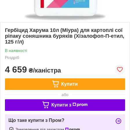
Гербіцид Харума 10л (Міура) для картоплі сої
ріпаку соняшника буряків (Хізалофоп-П-етил,
125 г/л)
В наявності
Роздріб
4 659
₴/каністра
Купити
або
Купити з
Що таке купити з Пром?
Замовлення під захистом