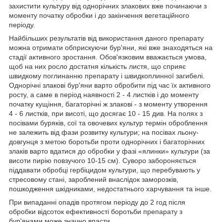
захистити культуру від однорічних злакових вже починаючи з
моменту початку обробки і до закінчення вегетаційного
періоду.
Найбільших результатів від використання даного препарату
можна отримати обприскуючи бур'яни, які вже знаходяться на
стадії активного зростання. Обов'язковим вважається умова,
щоб на них росло достатня кількість листя, що сприяє
швидкому поглинанню препарату і швидкоплинної загибелі.
Однорічні злакові бур'яни варто обробити під час їх активного
росту, а саме в період наявності 2 - 4 листків і до моменту
початку кущіння, багаторічні ж злакові - з моменту утворення
4 - 6 листків, при висоті, що досягає 10 - 15 див. На полях з
посівами буряків, сої та овочевих культур термін оброблення
не залежить від фази розвитку культури; на посівах льону-
довгунця з метою боротьби проти однорічних і багаторічних
злаків варто вдатися до обробки у фазі «ялинки» культури (за
висоти пирію повзучого 10-15 см). Суворо забороняється
піддавати обробці гербіцидом культури, що перебувають у
стресовому стані, зароблений внаслідок заморозків,
пошкодження шкідниками, недостатнього харчування та інше.
При випаданні опадів протягом періоду до 2 год після
обробки відсоток ефективності боротьби препарату з
бур'янами може значно впасти.