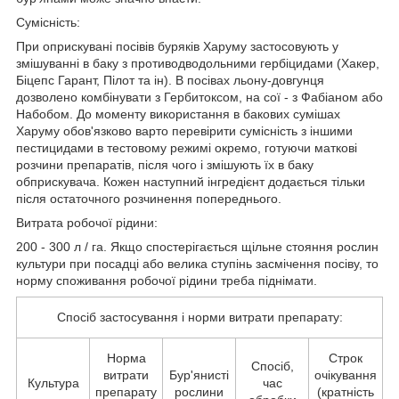
Сумісність:
При оприскувані посівів буряків Харуму застосовують у
змішуванні в баку з противодводольними гербіцидами (Хакер,
Біцепс Гарант, Пілот та ін). В посівах льону-довгунця
дозволено комбінувати з Гербитоксом, на сої - з Фабіаном або
Набобом. До моменту використання в бакових сумішах
Харуму обов'язково варто перевірити сумісність з іншими
пестицидами в тестовому режимі окремо, готуючи маткові
розчини препаратів, після чого і змішують їх в баку
обприскувача. Кожен наступний інгредієнт додається тільки
після остаточного розчинення попереднього.
Витрата робочої рідини:
200 - 300 л / га. Якщо спостерігається щільне стояння рослин
культури при посадці або велика ступінь засмічення посіву, то
норму споживання робочої рідини треба піднімати.
Спосіб застосування і норми витрати препарату:
Норма
Строк
Спосіб,
витрати
Бур'янисті
очікування
Культура
час
препарату
рослини
(кратність