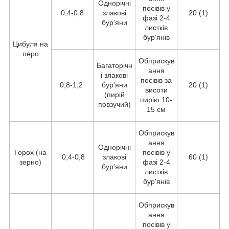
Однорічні
посівів у
0,4-0,8
злакові
20 (1)
фазі 2-4
бур'яни
листків
бур'янів
Цибуля на
перо
Обприскув
Багаторічн
ання
і злакові
посівів за
0,8-1,2
бур'яни
20 (1)
висоти
(пирій
пирію 10-
повзучий)
15 см
Обприскув
ання
Однорічні
Горох (на
посівів у
0,4-0,8
злакові
60 (1)
зерно)
фазі 2-4
бур'яни
листків
бур'янів
Обприскув
ання
посівів у