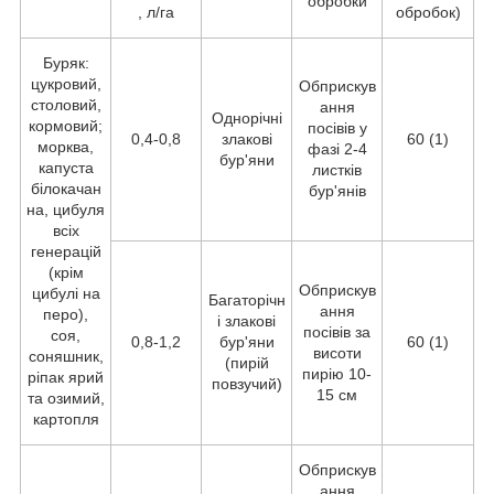
обробки
, л/га
обробок)
Буряк:
цукровий,
Обприскув
столовий,
ання
Однорічні
кормовий;
посівів у
0,4-0,8
злакові
60 (1)
морква,
фазі 2-4
бур'яни
капуста
листків
білокачан
бур'янів
на, цибуля
всіх
генерацій
(крім
Обприскув
цибулі на
Багаторічн
ання
перо),
і злакові
посівів за
соя,
0,8-1,2
бур'яни
60 (1)
висоти
соняшник,
(пирій
пирію 10-
ріпак ярий
повзучий)
15 см
та озимий,
картопля
Обприскув
ання