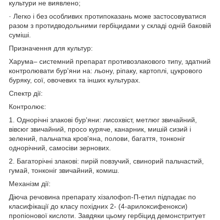
культури не виявлено;
· Легко і без особливих протипоказань може застосовуватися
разом з протидводольними гербіцидами у складі одній баковій
суміші.
Призначення для культур:
Харума– системний препарат противозлакового типу, здатний
контролювати бур'яни на: льону, ріпаку, картоплі, цукрового
буряку, сої, овочевих та інших культурах.
Спектр дії:
Контролює:
1. Однорічні злакові бур'яни: лисохвіст, метлюг звичайний,
вівсюг звичайний, просо куряче, канарник, мишій сизий і
зелений, пальчатка кров'яна, полови, багаття, тонконіг
однорічний, самосіви зернових.
2. Багаторічні злакові: пирій повзучий, свинорий пальчастий,
гумай, тонконіг звичайний, комиш.
Механізм дії:
Діюча речовина препарату хізалофоп-П-етил підпадає по
класифікації до класу похідних 2- (4-арилоксифенокси)
пропіонової кислоти. Завдяки цьому гербіцид демонстритует