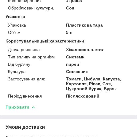
Країна виробник
Україна
Оброблювані культури.
Соя
Упаковка
Упаковка
Пластикова тара
Об`єм
5 л
Користувальницькі характеристики
Діюча речовина
Хізалофоп-п-етил
Тип впливу на організм
Системні
Від бур'яну
пирей
Культура
Соняшник
Застосування для:
Томати, Цибуля, Капуста,
Картопля, Ріпак, Соя,
Цукровий буряк, Буряк
Період внесення
Післясходовий
Приховати
Умови доставки