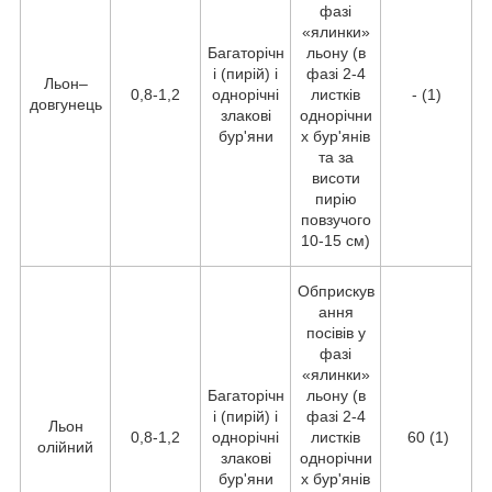
фазі
«ялинки»
Багаторічн
льону (в
і (пирій) і
фазі 2-4
Льон–
0,8-1,2
однорічні
листків
- (1)
довгунець
злакові
однорічни
бур'яни
х бур'янів
та за
висоти
пирію
повзучого
10-15 см)
Обприскув
ання
посівів у
фазі
«ялинки»
Багаторічн
льону (в
і (пирій) і
фазі 2-4
Льон
0,8-1,2
однорічні
листків
60 (1)
олійний
злакові
однорічни
бур'яни
х бур'янів