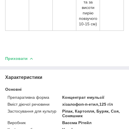
та за
висоти
пирію
повзучого
10-15 см)
Приховати
Характеристики
Основні
Препаративна форма
Концентрат емульсії
Вміст діючої речовини
хізалофоп-п-етил,125 г/л
Застосування для культур
Ріпак, Картопля, Буряк, Соя,
Соняшник
Виробник
Вассма Рітейл