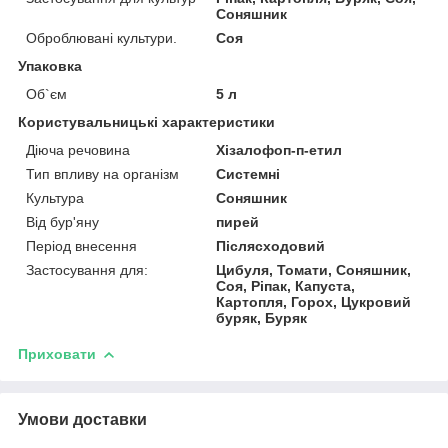
Соняшник
Оброблювані культури.
Соя
Упаковка
Об`єм
5 л
Користувальницькі характеристики
Діюча речовина
Хізалофоп-п-етил
Тип впливу на організм
Системні
Культура
Соняшник
Від бур'яну
пирей
Період внесення
Післясходовий
Застосування для:
Цибуля, Томати, Соняшник,
Соя, Ріпак, Капуста,
Картопля, Горох, Цукровий
буряк, Буряк
Приховати
Умови доставки