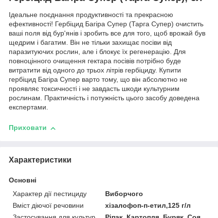
Ідеальне поєднання продуктивності та прекрасною
ефективності! Гербіцид Багіра Супер (Тарга Супер) очистить
ваші поля від бур'янів і зробить все для того, щоб врожай був
щедрим і багатим. Він не тільки захищає посіви від
паразитуючих рослин, але і блокує їх регенерацію. Для
повноцінного очищення гектара посівів потрібно буде
витратити від одного до трьох літрів гербіциду. Купити
гербіцид Багіра Супер варто тому, що він абсолютно не
проявляє токсичності і не завдасть шкоди культурним
рослинам. Практичність і потужність цього засобу доведена
експертами.
Приховати
Характеристики
Основні
Характер дії пестициду
Виборчого
Вміст діючої речовини
хізалофоп-п-етил,125 г/л
Застосування для культур
Ріпак, Картопля, Буряк, Соя,