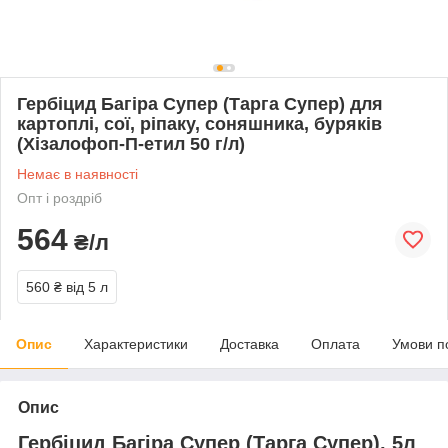
Гербіцид Багіра Супер (Тарга Супер) для
картоплі, сої, ріпаку, соняшника, буряків
(Хізалофоп-П-етил 50 г/л)
Немає в наявності
Опт і роздріб
564
₴/л
560 ₴
від 5 л
Опис
Характеристики
Доставка
Оплата
Умови п
Опис
Гербіцид Багіра Супер (Тарга Супер), 5л