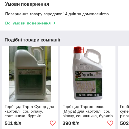
Умови повернення
Повернення товару впродовж 14 днів за домовленістю
Всі умови повернення
Подібні товари компанії
Гербіцид Тарга Супер для
Гербіцид Таргон плюс
Герб
картоплі, сої, ріпаку,
(Міура) для картоплі, сої,
супе
соняшника, буряків
ріпаку, соняшника, буряків
ріпа
(Хізалофоп-П-етил: 50 г/л)
( хізалофоп-п-етил, 125 г/
буря
511
390
502
₴/л
₴/л
л)
томат