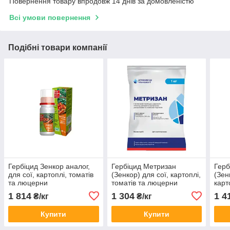
Повернення товару впродовж 14 днів за домовленістю
Всі умови повернення
Подібні товари компанії
Гербіцид Зенкор аналог,
Гербіцид Метризан
Герб
для сої, картоплі, томатів
(Зенкор) для сої, картоплі,
(Зен
та люцерни
томатів та люцерни
карт
та я
1 814
1 304
1 4
₴/кг
₴/кг
Купити
Купити