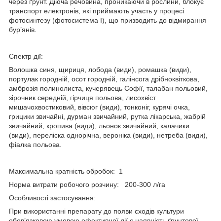
через ґрунт. Діюча речовина, проникаючи в рослини, блокує
транспорт електронів, які приймають участь у процесі
фотосинтезу (фотосистема I), що призводить до відмирання
бур’янів.
Спектр дії:
Волошка синя, щириця, лобода (види), ромашка (види),
портулак городній, осот городній, галінсога дрібноквіткова,
амброзія полинолиста, кучерявець Софії, талабан польовий,
зірочник середній, гірчиця польова, лисохвіст
мишачохвостиковий, вівсюг (види), тонконіг, курячі очка,
грицики звичайні, дурман звичайний, рутка лікарська, жабрій
звичайний, кропива (види), льонок звичайний, калачики
(види), переліска однорічна, вероніка (види), нетреба (види),
фіалка польова.
Максимальна кратність обробок: 1
Норма витрати робочого розчину: 200-300 л/га
Особливостi застосування:
При використанні препарату до появи сходів культури
обов’язковою умовою ефективної дії є наявність ґрунтової