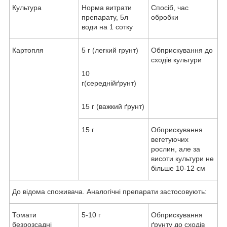
Культура
Норма витрати
Спосіб, час
препарату, 5л
обробки
води на 1 сотку
Картопля
5 г (легкий грунт)
Обприскування до
сходів культури
10
г(середнійґрунт)
15 г (важкий ґрунт)
15 г
Обприскування
вегетуючих
рослин, але за
висоти культури не
більше 10-12 см
До відома споживача. Аналогічні препарати застосовують:
Томати
5-10 г
Обприскування
безрозсадні
ґрунту до сходів