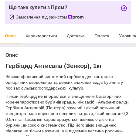
Що таке купити з Пром?
Замовлення під захистом
Опис
Характеристики
Доставка
Оплата
Умови п
Опис
Гербіцид Антисапа (Зенкор), 1кг
Високоефективний системний гербіцид для контролю
однорічних дводольних та деяких злакових видів бур’янів у
посівах сільськогосподарських культур.
Ніякий гербіцид не впорається зі знищенням багаторічних
коренепаросткових бур'янів краще, ніж засіб «Альфа-піралід».
Гербіцид Антипирій (Пантера) зручний і дієвий розчинний
концентрат має порівняно невеликі витрати, який досягає 0,3-
0,5л / га. Також він характеризується швидкою дією на
бур'яни, високою системністю. Під його дією знищенню
підлягає не тільки наземна, а й підземна частина рослини-