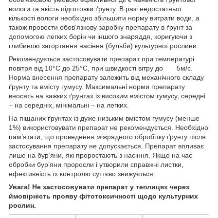
вологи та якість підготовки ґрунту. В разі недостатньої
кількості вологи необхідно збільшити норму витрати води, а
також провести обов’язкову заробку препарату в ґрунт за
допомогою легких борін чи іншого знаряддя, коригуючи з
глибиною загортання насіння (бульби) культурної рослини.
Рекомендується застосовувати препарат при температурі
повітря від 10°С до 25°С, при швидкості вітру до 5м/с.
Норма внесення препарату залежить від механічного складу
ґрунту та вмісту гумусу. Максимальні норми препарату
вносять на важких ґрунтах із високим вмістом гумусу, середні
– на середніх, мінімальні – на легких.
На піщаних ґрунтах із дуже низьким вмістом гумусу (менше
1%) використовувати препарат не рекомендується. Необхідно
пам’ятати, що проведення міжрядного обробітку ґрунту після
застосування препарату не допускається. Препарат впливає
лише на бур’яни, які проростають з насіння. Якщо на час
обробки бур’яни проросли і утворили справжні листки,
ефективність їх контролю суттєво знижується.
Увага! Не застосовувати препарат у теплицях через
ймовірність прояву фітотоксичності щодо культурних
рослин.