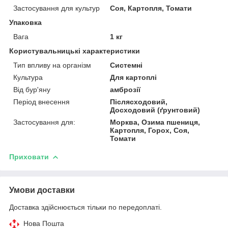
Застосування для культур
Соя, Картопля, Томати
Упаковка
Вага
1 кг
Користувальницькі характеристики
Тип впливу на організм
Системні
Культура
Для картоплі
Від бур'яну
амброзії
Період внесення
Післясходовий,
Досходовий (ґрунтовий)
Застосування для:
Морква, Озима пшениця,
Картопля, Горох, Соя,
Томати
Приховати
Умови доставки
Доставка здійснюється тільки по передоплаті.
Нова Пошта