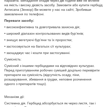
паразита. Випадання опадів через дві години вже не вплине
на якість і високу дієвість засобу. Замовити або купити гербіцід
Антисапа (Зенкор) Ви можете у нас на сайті, Зробивши
замовлення по телефоні.
Переваги засобу:
• високоефективна та довготривала захисна дія;
• широкий діапазон контрольованих видів бур’янів;
• знищує вегетуючі бур’яни та їх проростки;
• застосовується на багатьох с/г культурах;
• заощаджує час і кошти при застосуванні.
Сумісність:
Сумісний з іншими гербіцидами на відповідних культурах.
Перед приготуванням робочих сумішей доцільно перевірити
препарати на сумісність (відсутність осаду, піни,
розшарування, збивання в грудки, неповне розчинення
одного з препаратів тощо).
Механiзм дії:
Системна дія. Гербіцид абсорбується як через листя, так і