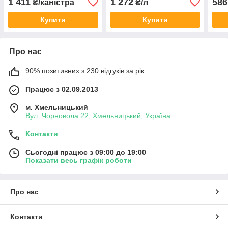
1 411
1 272
586
₴/каністра
₴/л
попелиці, довгоносика та
рівнокрилих, лускокрилих,
плод
комах
напі
Купити
Купити
Про нас
90% позитивних з 230 відгуків за рік
Працює з 02.09.2013
м. Хмельницький
Вул. Чорновола 22, Хмельницький, Україна
Контакти
Сьогодні працює з 09:00 до 19:00
Показати весь графік роботи
Про нас
Контакти