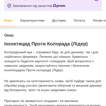
Замовлення під захистом
Опис
Характеристики
Доставка
Оплата
Умови п
Опис
Інсектицид Проти Колорада (Лідер)
Колорадський жук – справжня біда, як для дачника, так і для
серйозного фермера. Личинки цієї комахи, буквально
знищують бадилля картоплі і помідорів. Щоб впоратися з
навалою шкідників, скористайтесь якісним і безпечним
інсектицидом Проти колорада (Лідер).
Не дивлячись на категоричність назви, засіб підійде також для
обробки ряду рослин (включаючи яблуневі та вишневі дерева)
від білокрилок, тріпс та інших шкідливих комах.
Препарат не змивається опадами і не викликає
резистентності. Засіб економічно вигідно відрізняється малою