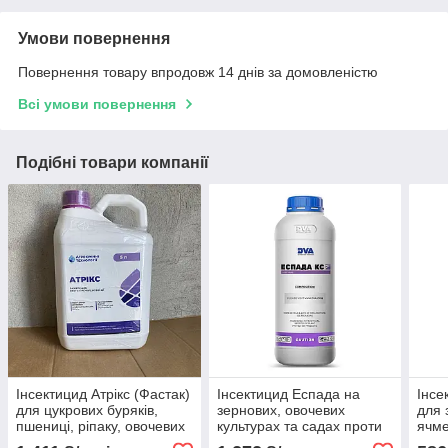
Умови повернення
Повернення товару впродовж 14 днів за домовленістю
Всі умови повернення
Подібні товари компанії
Інсектицид Атрікс (Фастак)
Інсектицид Еспада на
Інсе
для цукрових буряків,
зернових, овочевих
для 
пшениці, ріпаку, овочевих
культурах та садах проти
ячме
проти клопів, трипси,
твердокрилих,
цукр