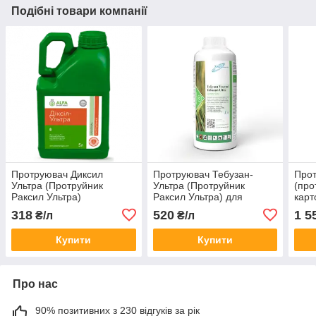
Подібні товари компанії
Протруювач Диксил
Протруювач Тебузан-
Про
Ультра (Протруйник
Ультра (Протруйник
(про
Раксил Ультра)
Раксил Ультра) для
карт
зернових, пшениці,
318
520
1 5
₴/л
₴/л
ячменю, жита, вівса,
проса, льону
Купити
Купити
Про нас
90% позитивних з 230 відгуків за рік