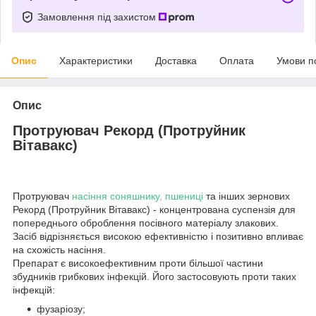
Замовлення під захистом
Опис
Характеристики
Доставка
Оплата
Умови п
Опис
Протруювач Рекорд (Протруйник
Вітавакс)
Протруювач
насіння соняшнику, пшениці
та інших зернових
Рекорд (Протруйник Вітавакс) - концентрована суспензія для
попереднього оброблення посівного матеріалу злакових.
Засіб відрізняється високою ефективністю і позитивно впливає
на схожість насіння.
Препарат є високоефективним проти більшої частини
збудників грибкових інфекцій. Його застосовують проти таких
інфекцій:
фузаріозу;