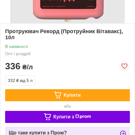
Протруювач Рекорд (Протруйник Вітавакс),
10л
В наявності
Опт і роздріб
336
₴/л
332 ₴
від 5 л
Купити
або
Купити з
Що таке купити з Пром?