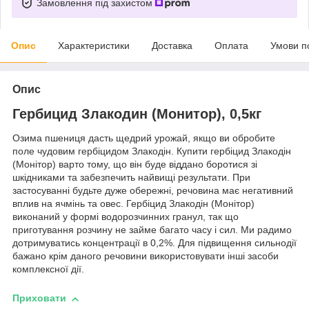
Замовлення під захистом
Опис
Характеристики
Доставка
Оплата
Умови п
Опис
Гербицид Злакодин (Монитор), 0,5кг
Озима пшениця дасть щедрий урожай, якщо ви обробите
поле чудовим гербіцидом Злакодін. Купити гербіцид Злакодін
(Монітор) варто тому, що він буде віддано боротися зі
шкідниками та забезпечить найвищі результати. При
застосуванні будьте дуже обережні, речовина має негативний
вплив на ячмінь та овес. Гербіцид Злакодін (Монітор)
виконаний у формі водорозчинних гранул, так що
приготування розчину не займе багато часу і сил. Ми радимо
дотримуватись концентрації в 0,2%. Для підвищення сильнодії
бажано крім даного речовини використовувати інші засоби
комплексної дії.
Приховати