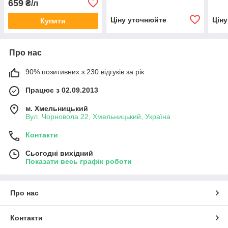
659
₴/л
соняшника ріпаку картоплі
карт
метолахлор 960
Ціну уточнюйте
Цін
Купити
Про нас
90% позитивних з 230 відгуків за рік
Працює з 02.09.2013
м. Хмельницький
Вул. Чорновола 22, Хмельницький, Україна
Контакти
Сьогодні вихідний
Показати весь графік роботи
Про нас
Контакти