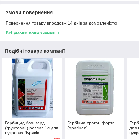
Умови повернення
Повернення товару впродовж 14 днів за домовленістю
Всі умови повернення
Подібні товари компанії
Гербицид Авангард
Гербіцид Ураган форте
Герб
(грунтовий) розлив 1л для
(оригінал)
для 
цукрових буряків
цукр
кукурудзи сої гороху
соня