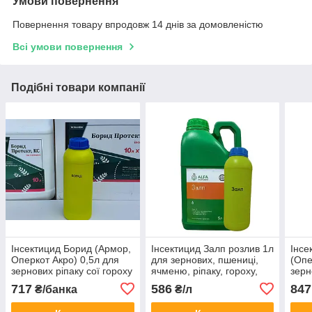
Умови повернення
Повернення товару впродовж 14 днів за домовленістю
Всі умови повернення
Подібні товари компанії
Інсектицид Борид (Армор,
Інсектицид Залп розлив 1л
Інсе
Оперкот Акро) 0,5л для
для зернових, пшениці,
(Опе
зернових ріпаку сої гороху
ячменю, ріпаку, гороху,
зерн
кукурудзи від клопів трипс
цукрових буряків,
горо
717
586
847
₴/банка
₴/л
попелиці
плодових дерев
огірк