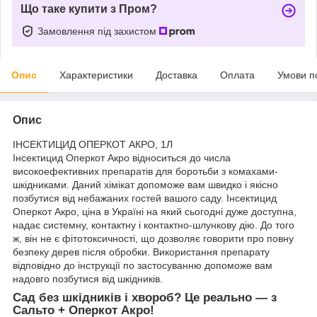
Що таке купити з Пром?
Замовлення під захистом
Опис
Характеристики
Доставка
Оплата
Умови п
Опис
ІНСЕКТИЦИД ОПЕРКОТ АКРО, 1Л
Інсектицид Оперкот Акро відноситься до числа
високоефективних препаратів для боротьби з комахами-
шкідниками. Даний хімікат допоможе вам швидко і якісно
позбутися від небажаних гостей вашого саду. Інсектицид
Оперкот Акро, ціна в Україні на який сьогодні дуже доступна,
надає системну, контактну і контактно-шлункову дію. До того
ж, він не є фітотоксичності, що дозволяє говорити про повну
безпеку дерев після обробки. Використання препарату
відповідно до інструкції по застосуванню допоможе вам
надовго позбутися від шкідників.
Сад без шкідників і хвороб? Це реально — з
Сальто + Оперкот Акро!