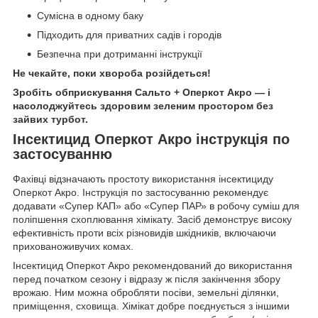
Сумісна в одному баку
Підходить для приватних садів і городів
Безпечна при дотриманні інструкції
Не чекайте, поки хвороба розійдеться!
Зробіть обприскування Сальто + Оперкот Акро — і
насолоджуйтесь здоровим зеленим простором без
зайвих турбот.
Інсектицид Оперкот Акро інструкція по
застосуванню
Фахівці відзначають простоту використання інсектициду
Оперкот Акро. Інструкція по застосуванню рекомендує
додавати «Супер КАП» або «Супер ПАР» в робочу суміш для
поліпшення схоплювання хімікату. Засіб демонструє високу
ефективність проти всіх різновидів шкідників, включаючи
прихованоживучих комах.
Інсектицид Оперкот
Акро рекомендований до використання
перед початком сезону і відразу ж після закінчення збору
врожаю. Ним можна обробляти посіви, земельні ділянки,
приміщення, сховища. Хімікат добре поєднується з іншими