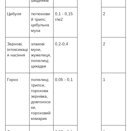
шкідників
Цибуля
тютюнови
0,1 - 0,15
2
й трипс,
г/м2
цибульна
муха
Зернові,
злакові
0,2-0,4
2
інтоксикаці
мухи,
я насіння
жужелиця,
попелиці,
цикадки
Горох
попелиці,
0,05 - 0,1
1
трипси,
горохова
зернівка,
довгоноси
ки,
гороховий
комарик