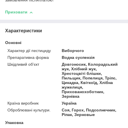
замовлення післяплатою!
Приховати
Характеристики
Основні
Характер дії пестициду
Виборчого
Препаративна форма
Водна суспензія
Шкідливий об'єкт
Довгоносик, Колорадський
жук, Хлібний жук,
Хрестоцвіті блішки,
Пильщик, Попелиця, Тріпс,
Цикадка, Квіткоїд, Хлібна
жужелиця,
Прихованохоботник,
Зернівка
Країна виробник
Україна
Оброблювані культури.
Соя, Горох, Подсолнечник,
Ріпак, Зерновые
Упаковка