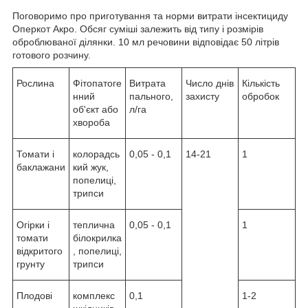
Поговоримо про приготування та норми витрати інсектициду
Оперкот Акро. Обсяг суміші залежить від типу і розмірів
оброблюваної ділянки. 10 мл речовини відповідає 50 літрів
готового розчину.
Рослина
Фітопатоге
Витрата
Число днів
Кількість
нний
пального,
захисту
обробок
об'єкт або
л/га
хвороба
Томати і
колорадсь
0,05 - 0,1
14-21
1
баклажани
кий жук,
попелиці,
трипси
Огірки і
теплична
0,05 - 0,1
1
томати
білокрилка
відкритого
, попелиці,
грунту
трипси
Плодові
комплекс
0,1
1-2