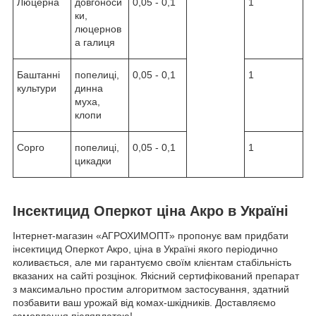
Люцерна
довгоноси
0,05 - 0,1
1
ки,
люцернов
а галиця
Баштанні
попелиці,
0,05 - 0,1
1
культури
динна
муха,
клопи
Сорго
попелиці,
0,05 - 0,1
1
цикадки
Інсектицид Оперкот ціна Акро в Україні
Інтернет-магазин «АГРОХИМОПТ» пропонує вам придбати
інсектицид Оперкот Акро, ціна в Україні якого періодично
коливається, але ми гарантуємо своїм клієнтам стабільність
вказаних на сайті розцінок. Якісний сертифікований препарат
з максимально простим алгоритмом застосування, здатний
позбавити ваш урожай від комах-шкідників. Доставляємо