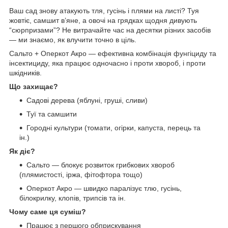
Ваш сад знову атакують тля, гусінь і плями на листі? Туя
жовтіє, самшит в’яне, а овочі на грядках щодня дивують
“сюрпризами”? Не витрачайте час на десятки різних засобів
— ми знаємо, як влучити точно в ціль.
Сальто + Оперкот Акро — ефективна комбінація фунгіциду та
інсектициду, яка працює одночасно і проти хвороб, і проти
шкідників.
Що захищає?
Садові дерева (яблуні, груші, сливи)
Туї та самшити
Городні культури (томати, огірки, капуста, перець та
ін.)
Як діє?
Сальто — блокує розвиток грибкових хвороб
(плямистості, іржа, фітофтора тощо)
Оперкот Акро — швидко паралізує тлю, гусінь,
білокрилку, клопів, трипсів та ін.
Чому саме ця суміш?
Працює з першого обприскування