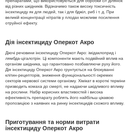
препаратами, що використовуються для обробки с/г ділянок
від різних шкідників. Відзначимо також високу токсичність
інсектициду як для людей, так і для бджіл, риб і т. д. При
великій концентрації нітратів у плодах можливе посилення
отруйної ефекту.
Дія інсектициду Оперкот Акро
Діючі речовини інсектициду Оперкот Акро: імідаклоприд і
лямбда-цігалотрін. Ці компоненти мають подвійний вплив на
організм шкідника, що гарантовано позбавляючи руху його.
Дія інсектициду Оперкот Акро грунтується на блокуванні
клітин-рецепторів, зниження функціональності окремих
секторів нервової системи організму. Хімікат в короткі терміни
призводить комаха до смерті, не надаючи шкідливого впливу
на рослини. Набір корисних властивостей і висока
ефективність препарату роблять його найбільш цікавою
пропозицією з наявних на ринку інсектицидів схожого впливу.
Приготування та норми витрати
інсектициду Оперкот Акро