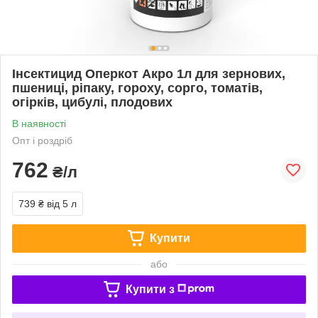
Інсектицид Оперкот Акро 1л для зернових,
пшениці, ріпаку, гороху, сорго, томатів,
огірків, цибулі, плодових
В наявності
Опт і роздріб
762
₴/л
739 ₴
від 5 л
Купити
або
Купити з