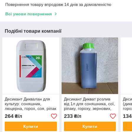
Повернення товару впродовж 14 днів за домовленістю
Всі умови повернення
Подібні товари компанії
Десикант Диквалан для
Десикант Дикват розлив
Деси
культур: соняшник,
від 1л для соняшника, сої,
(дик
люцерна, горох, соя, ріпак
ріпаку, гороху, зернових,
горо
картоплі (дикват 150)
ріпа
264
233
134
₴/л
₴/л
Купити
Купити