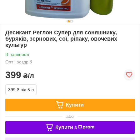
Десикант Реглон Супер для соняшнику,
буряків, зернових, сої, ріпаку, овочевих
культур
В наявності
Опт і роздріб
399
₴/л
399 ₴
від 5 л
Купити
або
Купити з