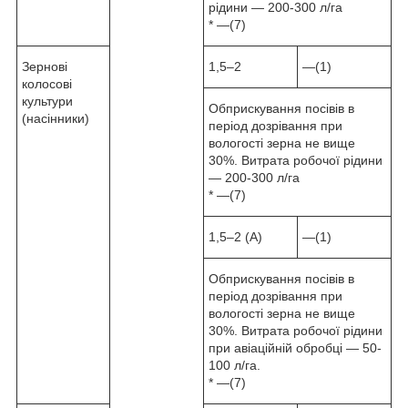
рідини — 200-300 л/га
* —(7)
Зернові
1,5–2
—(1)
колосові
культури
Обприскування посівів в
(насінники)
період дозрівання при
вологості зерна не вище
30%. Витрата робочої рідини
— 200-300 л/га
* —(7)
1,5–2 (А)
—(1)
Обприскування посівів в
період дозрівання при
вологості зерна не вище
30%. Витрата робочої рідини
при авіаційній обробці — 50-
100 л/га.
* —(7)