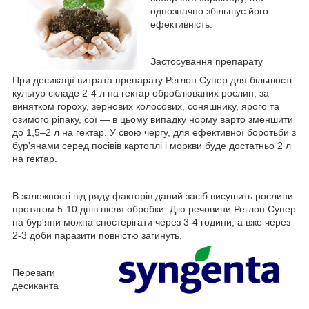
однозначно збільшує його
ефективність.
Застосування препарату
При десикації витрата препарату Реглон Супер для більшості
культур складе 2-4 л на гектар оброблюваних рослин, за
винятком гороху, зернових колосових, соняшнику, ярого та
озимого ріпаку, сої — в цьому випадку норму варто зменшити
до 1,5–2 л на гектар. У свою чергу, для ефективної боротьби з
бур'янами серед посівів картоплі і моркви буде достатньо 2 л
на гектар.
В залежності від ряду факторів даний засіб висушить рослини
протягом 5-10 днів після обробки. Дію речовини Реглон Супер
на бур'яни можна спостерігати через 3-4 години, а вже через
2-3 доби паразити повністю загинуть.
Переваги
десиканта