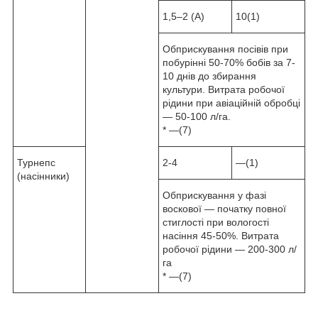
1,5–2 (А)
10(1)
Обприскування посівів при
побурінні 50-70% бобів за 7-
10 днів до збирання
культури. Витрата робочої
рідини при авіаційній обробці
— 50-100 л/га.
* —(7)
Турнепс
2-4
—(1)
(насінники)
Обприскування у фазі
воскової — початку повної
стиглості при вологості
насіння 45-50%. Витрата
робочої рідини — 200-300 л/
га
* —(7)