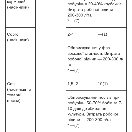
кормовий
побуріння 20-40% клубочків.
(насінники)
Витрата робочої рідини —
200-300 л/га
* —(7)
Сорго
2-4
—(1)
(насінники)
Обприскування у фазі
воскової стиглості. Витрата
робочої рідини — 200-300 л/
га
* —(7)
Соя
1,5–2
10(1)
(насіннєві та
товарні
Обприскування посівів при
посіви)
побурінні 50-70% бобів за 7-
10 днів до збирання
культури. Витрата робочої
рідини — 200-300 л/га
* —(7)