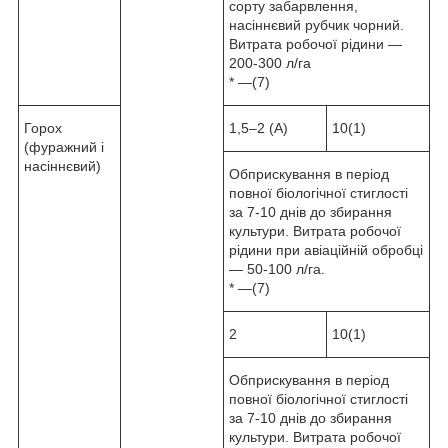
сорту забарвлення,
насіннєвий рубчик чорний.
Витрата робочої рідини —
200-300 л/га
* —(7)
Горох
1,5–2 (А)
10(1)
(фуражний і
насіннєвий)
Обприскування в період
повної біологічної стиглості
за 7-10 днів до збирання
культури. Витрата робочої
рідини при авіаційній обробці
— 50-100 л/га.
* —(7)
2
10(1)
Обприскування в період
повної біологічної стиглості
за 7-10 днів до збирання
культури. Витрата робочої