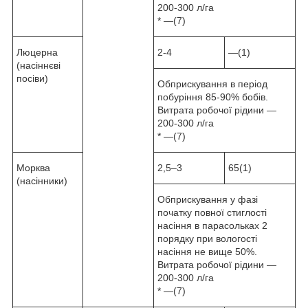
200-300 л/га
* —(7)
Люцерна
2-4
—(1)
(насіннєві
посіви)
Обприскування в період
побуріння 85-90% бобів.
Витрата робочої рідини —
200-300 л/га
* —(7)
Морква
2,5–3
65(1)
(насінники)
Обприскування у фазі
початку повної стиглості
насіння в парасольках 2
порядку при вологості
насіння не вище 50%.
Витрата робочої рідини —
200-300 л/га
* —(7)