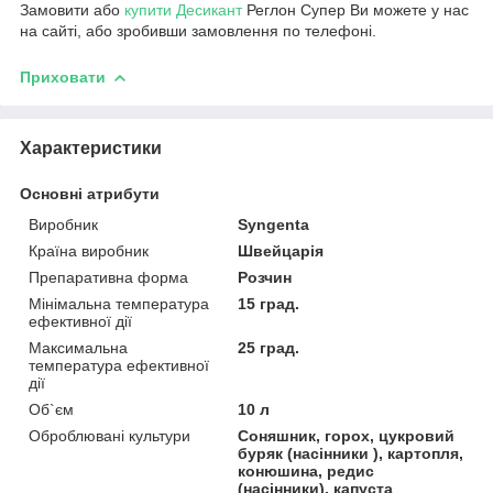
Замовити або
купити Десикант
Реглон Супер Ви можете у нас
на сайті, або зробивши замовлення по телефоні.
Приховати
Характеристики
Основні атрибути
Виробник
Syngenta
Країна виробник
Швейцарія
Препаративна форма
Розчин
Мінімальна температура
15 град.
ефективної дії
Максимальна
25 град.
температура ефективної
дії
Об`єм
10 л
Оброблювані культури
Соняшник, горох, цукровий
буряк (насінники ), картопля,
конюшина, редис
(насінники), капуста