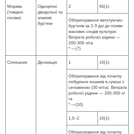
Морква
Однорічні
2
65(1)
(товарні
дводольні та
посіви)
злакові
Обприскування вегетуючих
бур'яни
бур'янів за 2-3 дні до появи
масових сходів культури.
Витрата робочої рідини —
200-300 л/га
* —(7)
Соняшник
Десикація
1
10(1)
Обприскування від початку
побуріння кошиків в суміші з
сечовиною (30 кг/га). Витрата
робочої рідини — 200-300 л/
га
* —(10)
1,5–2
10(1)
Обприскування від початку