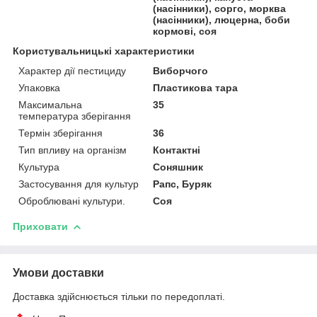
(насінники), сорго, морква
(насінники), люцерна, боби
кормові, соя
Користувальницькі характеристики
Характер дії пестициду
Виборчого
Упаковка
Пластикова тара
Максимальна
35
температура зберігання
Термін зберігання
36
Тип впливу на організм
Контактні
Культура
Соняшник
Застосування для культур
Рапс, Буряк
Оброблювані культури.
Соя
Приховати
Умови доставки
Доставка здійснюється тільки по передоплаті.