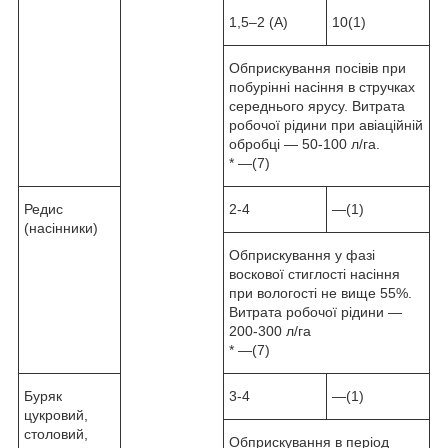
1,5–2 (А)
10(1)
Обприскування посівів при
побурінні насіння в стручках
середнього ярусу. Витрата
робочої рідини при авіаційній
обробці — 50-100 л/га.
* —(7)
Редис
2-4
—(1)
(насінники)
Обприскування у фазі
воскової стиглості насіння
при вологості не вище 55%.
Витрата робочої рідини —
200-300 л/га
* —(7)
Буряк
3-4
—(1)
цукровий,
столовий,
Обприскування в період