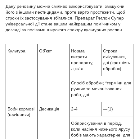
Дану речовину можна сміливо використовувати, змішуючи
його з іншими пестицидами, проте варто простежити, щоб
строки їх застосування збігалися. Препарат Реглон Супер
універсальної дії стане вашим найкращим помічником у
догляді за посівами широкого спектру культурних рослин.
Культура
Об'єкт
Норма
Строки
витрати
очікування,
препарату,
дні (кратність
л,кг/га
обробок)
Спосіб обробки; *терміни для
ручних та механізованих
робіт, дні
Боби кормові
Десикація
2-4
—(1)
(насінники)
Обприскування в період,
коли насіння нижнього ярусу
бобів мають характерне для