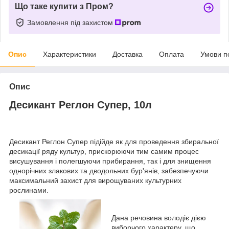
Що таке купити з Пром?
Замовлення під захистом
Опис
Характеристики
Доставка
Оплата
Умови п
Опис
Десикант Реглон Супер, 10л
Десикант Реглон Супер підійде як для проведення збиральної
десикації ряду культур, прискорюючи тим самим процес
висушування і полегшуючи прибирання, так і для знищення
однорічних злакових та дводольних бур'янів, забезпечуючи
максимальний захист для вирощуваних культурних
рослинами.
Дана речовина володіє дією
виборчого характеру, що