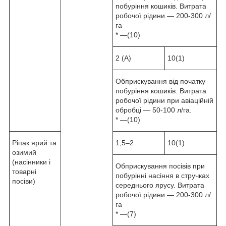
побуріння кошиків. Витрата
робочої рідини — 200-300 л/
га
* —(10)
2 (А)
10(1)
Обприскування від початку
побуріння кошиків. Витрата
робочої рідини при авіаційній
обробці — 50-100 л/га.
* —(10)
Ріпак ярий та
1,5–2
10(1)
озимий
(насінники і
Обприскування посівів при
товарні
побурінні насіння в стручках
посіви)
середнього ярусу. Витрата
робочої рідини — 200-300 л/
га
* —(7)