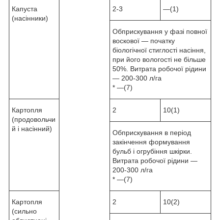
Капуста
2-3
—(1)
(насінники)
Обприскування у фазі повної
воскової — початку
біологічної стиглості насіння,
при його вологості не більше
50%. Витрата робочої рідини
— 200-300 л/га
* —(7)
Картопля
2
10(1)
(продовольчи
й і насінний)
Обприскування в період
закінчення формування
бульб і огрубіння шкірки.
Витрата робочої рідини —
200-300 л/га
* —(7)
Картопля
2
10(2)
(сильно