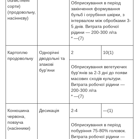
облистнені
Обприскування в період
сорти)
закінчення формування
(продовольчу,
бульб і огрубіння шкірки, з
насіннєву)
інтервалом між обробками 3-
5 днів. Витрата робочої
рідини — 200-300 л/га
* —(7)
Картоплю
Однорічні
2
10(1)
продовольчу
дводольні та
злакові
Обприскування вегетуючих
бур'яни
бур'янів за 2-3 дні до появи
масових сходів культури.
Витрата робочої рідини —
200-300 л/га
* —(7)
Конюшина
Десикація
2-4
—(1)
червона,
повзуча
Обприскування в період
(насінники)
побуріння 75-80% головок.
Витрата робочої рідини —