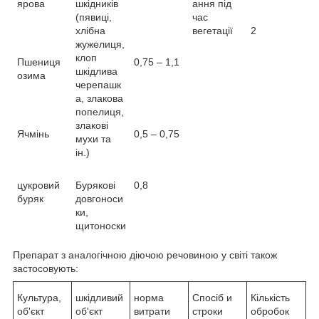
ярова
шкідників
ання під
(пявиці,
час
хлібна
вегетації
2
жужелиця,
клоп
Пшениця
0,75 – 1,1
шкідлива
озима
черепашк
а, злакова
попелиця,
злакові
Ячмінь
0,5 – 0,75
мухи та
ін.)
цукровий
Бурякові
0,8
буряк
довгоноси
ки,
щитоноски
Препарат з аналогічною діючою речовиною у світі також
застосовують:
Культура,
шкідливий
норма
Спосіб и
Кількість
об'єкт
об'єкт
витрати
строки
обробок