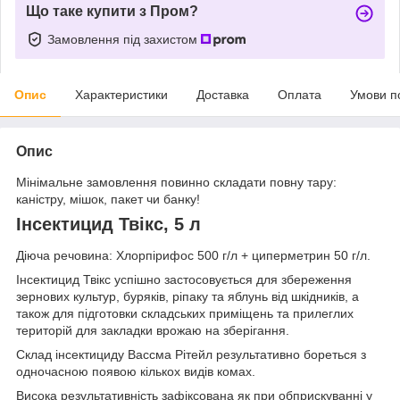
Що таке купити з Пром?
Замовлення під захистом
Опис
Характеристики
Доставка
Оплата
Умови п
Опис
Мінімальне замовлення повинно складати повну тару:
каністру, мішок, пакет чи банку!
Інсектицид Твікс, 5 л
Діюча речовина: Хлорпірифос 500 г/л + циперметрин 50 г/л.
Інсектицид Твікс успішно застосовується для збереження
зернових культур, буряків, ріпаку та яблунь від шкідників, а
також для підготовки складських приміщень та прилеглих
територій для закладки врожаю на зберігання.
Склад інсектициду Вассма Рітейл результативно бореться з
одночасною появою кількох видів комах.
Висока результативність зафіксована як при обприскуванні у