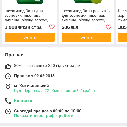
Інсектицид Залп для
Інсектицид Залп розлив 1л
Інсе
зернових, пшениці,
для зернових, пшениці,
зерн
ячменю, ріпаку, гороху,
ячменю, ріпаку, гороху,
ячме
цукрових буряків,
цукрових буряків,
цукр
1 908
586
385
₴/каністра
₴/л
плодових дерев
плодових дерев
плод
Купити
Купити
Про нас
90% позитивних з 230 відгуків за рік
Працює з 02.09.2013
м. Хмельницький
Вул. Чорновола 22, Хмельницький, Україна
Контакти
Сьогодні працює з 09:00 до 19:00
Показати весь графік роботи