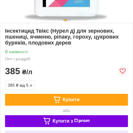
Інсектицид Твікс (Нурел д) для зернових,
пшениці, ячменю, ріпаку, гороху, цукрових
буряків, плодових дерев
В наявності
Опт і роздріб
385
₴/л
385 ₴
від 5 л
Купити
або
Купити з