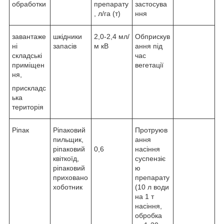
обработки
препарату
застосува
, л/га (т)
ння
завантаже
шкідники
2,0-2,4 мл/
Обприскув
ні
запасів
м кВ
ання під
складські
час
приміщен
вегетації
ня,
прискладс
ька
територія
Ріпак
Ріпаковий
Протруюв
пильщик,
ання
ріпаковий
0,6
насіння
квіткоїд,
суспензіє
ріпаковий
ю
приховано
препарату
хоботник
(10 л води
на 1 т
насіння,
обробка