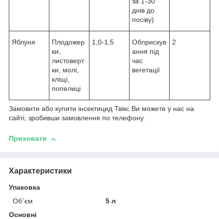
за 1-30
днів до
посіву)
Яблуня
Плодожер
1,0-1,5
Обприскув
2
ки,
ання під
листоверт
час
ки, молі,
вегетації
кліщі,
попелиці
Замовити або купити інсектицид Твікс Ви можете у нас на
сайті, зробивши замовлення по телефону.
Приховати
Характеристики
Упаковка
Об`єм
5 л
Основні