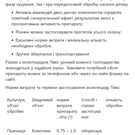
фазу кущення, так і при передпосівній обробці насіння ріпаку.
Активна взаємодія двох діючих компонентів справляє
помітний синергетичний ефект, результатом якого є
пролонгована активність препарату;
Розчин можна застосовувати протягом усього сезону;
Економні норми витрати і мінімальну кількість
необхідних обробок;
Зручне зберігання і транспортування.
Разом з інсектицидом Твікс урожай кожного господарства
знаходиться у надійних руках. Замовити потрібний обсяг
препарату можна за телефоном або через он-лайн форму на
сайті.
Норми витрати та терміни застосування інсектициду Твікс:
Культура,
Шкідливий
норми
Спосіб і
кількість
об'єкт
об'єкт
витрати
строки
обробок
обробки
препарату
застосува
, л/га (т)
ння
Пшениця
Комплекс
0,75 – 1,0
обприскув