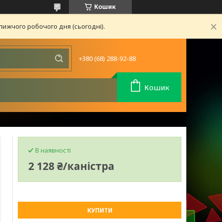
Кошик
лижчого робочого дня (сьогодні).
+380 (68) 288-92-88
Кошик
В наявності
2 128 ₴/каністра
КУПИТИ