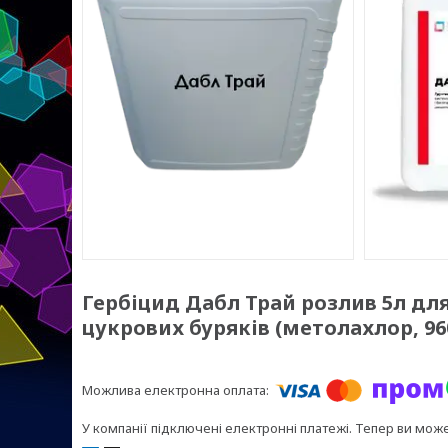
Гербіцид Дабл Трай розлив 5л для
цукрових буряків (метолахлор, 960 
У компанії підключені електронні платежі. Тепер ви мож