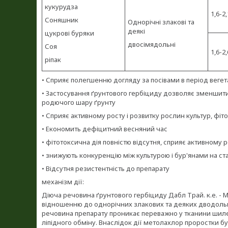
кукурудза
1,6-2,
Соняшник
Однорічні злакові та
деякі
цукрові буряки
двосімядольні
Соя
1,6-2,
ріпак
• Сприяє полегшенню догляду за посівами в період вегет
• Застосування ґрунтового гербіциду дозволяє зменшити 
родючого шару ґрунту
• Сприяє активному росту і розвитку рослин культур, фіт
• Економить дефіцитний весняний час
• фітотоксична дія повністю відсутня, сприяє активному р
• знижують конкуренцію між культурою і бур'янами на ст
• Відсутня резистентність до препарату
механізм дії:
Діюча речовина ґрунтового гербіциду Дабл Трай. к.е. - 
відношенню до однорічних злакових та деяких дводольни
речовина препарату проникає переважно у тканини шиле
ліпідного обміну. Внаслідок дії метолахлор проростки бу