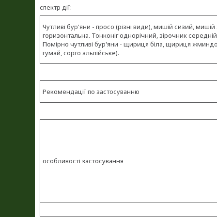
спектр дії:
Чутливі бур'яни - просо (різні види), мишій сизий, миш
горизонтальна. Тонконіг однорічний, зірочник середній,
Помірно чутливі бур'яни - щириця біла, щириця жминдо
гумай, сорго альпійське).
Рекомендації по застосуванню
особливості застосування