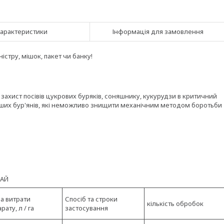
арактеристики
Інформація для замовлення
стру, мішок, пакет чи банку!
захист посівів цукрових буряків, соняшнику, кукурудзи в критичний
ніших бур'янів, які неможливо знищити механічним методом боротьби
РАЙ
а витрати
Спосіб та строки
кількість обробок
рату, л / га
застосування