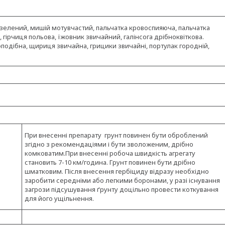
ій зелений, мишій мотувчастий, пальчатка кровоспияюча, пальчатка
 гірчиця польова, їжовник звичайний, галінсога дрібноквіткова.
подібна, щириця звичайна, грицики звичайні, портулак городній,
При внесенні препарату грунт повинен бути оброблений
згідно з рекомендаціями і бути зволоженим, дрібно
комковатим.При внесенні робоча швидкість агрегату
становить 7-10 км/година. Грунт повинен бути дрібно
шматковим. Після внесення гербіциду відразу необхідно
заробити середніми або легкими боронами, у разі існування
загрози підсушування ґрунту доцільно провести коткування
для його ущільнення.