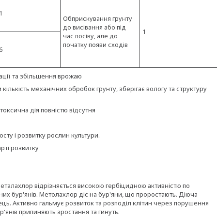
1
Обприскування грунту
до висівання або під
1
час посіву, але до
початку появи сходів
6
ації та збільшення врожаю
кількість механічних обробок грунту, зберігає вологу та структуру
отоксична дія повністю відсутня
осту і розвитку рослин культури.
арті розвитку
Металахлор відрізняється високою гербіцидною активністю по
х бур'янів. Метолахлор діє на бур'яни, що проростають. Діюча
ць. Активно гальмує розвиток та розподіл клітин через порушення
р'янів припиняють зростання та гинуть.