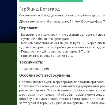
Гербіцид Бетагард
Системний гербіцид для знищення однорічних дводольни
Діюча речовина:
Фенмедифам, 91 г/л + Десмедифам, 71 
Переваги:
- Ефективно знищує практично всі види однорічних дводо
- Сумісний з більшістю препаратів.
- Має комбінований механізм дії на бур’яни – через листк
- Дозволяє проводити обробки до змикання в міжряддях
- Перші ознаки дії проявляються через 2-7 днів.
- Притаманна висока селективність.
Токсичність:
III (малотоксичний)
Особливості застосування:
Обробки посівів буряків препаратом проводять при появі пе
Ефективність застосування залежить від дотримання ре
розвитку бур’янів. При запізненні з обробками (перерос
досягається при трикратній обробці посівів (норма викори
обробку з нормою використання 1,5 л/га проводять за ная
застосування гербіциду (норма використання 3 л/га) можл