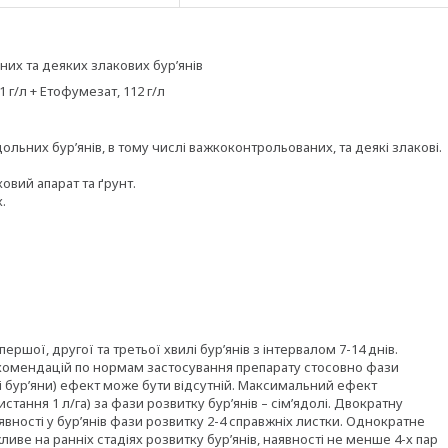
х та деяких злакових бур’янів
г/л + Етофумезат, 112 г/л
льних бур’янів, в тому числі важкоконтрольованих, та деякі злакові.
овий апарат та ґрунт.
.
ршої, другої та третьої хвилі бур’янів з інтервалом 7-14 днів.
комендацій по нормам застосування препарату стосовно фази
лі бур’яни) ефект може бути відсутній. Максимальний ефект
стання 1 л/га) за фази розвитку бур’янів – сім’ядолі. Двократну
вності у бур’янів фази розвитку 2-4 справжніх листки. Однократне
иве на ранніх стадіях розвитку бур’янів, наявності не менше 4-х пар