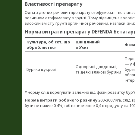
Властивості препарату
Одна з діючих речовин препарату етофумезат - поглинає
розчином етофумезату в ґрунті. Тому підвищена вологіст
високий вміст у ґрунті органічної речовини, навпаки, зни
Норма витрати препарату DEFENDA Бетага
Культура, об’єкт, що
Шкідливий
Фаза
обробляється
об’єкт
Перш
— у ф
Однорічні дводольні,
Буряки цукрові
бур’я
та деякі злакові бур’яни
обпр
інтер
* норму слід корегувати залежно від фази розвитку бур'я
Норма витрати робочого розчину
200-300 л/га, слід
бути не нижче 0,4%, тобто не менше 0,4 л продукту на 100