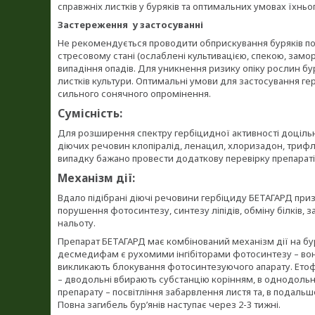
справжніх листків у буряків та оптимальних умовах їхньо
Застереження у застосуванні
Не рекомендується проводити обприскування буряків по
стресовому стані (ослаблені культивацією, спекою, замо
випадіння опадів. Для уникнення ризику опіку рослин бу
листків культури. Оптимальні умови для застосування гер
сильного сонячного опромінення.
Сумісність:
Для розширення спектру гербіцидної активності доцільн
діючих речовин клопіралід, ленацил, хлоризадон, триф
випадку бажано провести додаткову перевірку препаратів
Механізм дії:
Вдало підібрані діючі речовини гербіциду БЕТАГАРД приз
порушення фотосинтезу, синтезу ліпідів, обміну білків,
нальоту.
Препарат БЕТАГАРД має комбінований механізм дії на бу
десмедифам є рухомими інгібіторами фотосинтезу – вони
викликають блокування фотосинтезуючого апарату. Етофу
– дводольні вбирають субстанцію корінням, в однодольні
препарату – посвітління забарвлення листя та, в подаль
Повна загибель бур’янів наступає через 2-3 тижні.