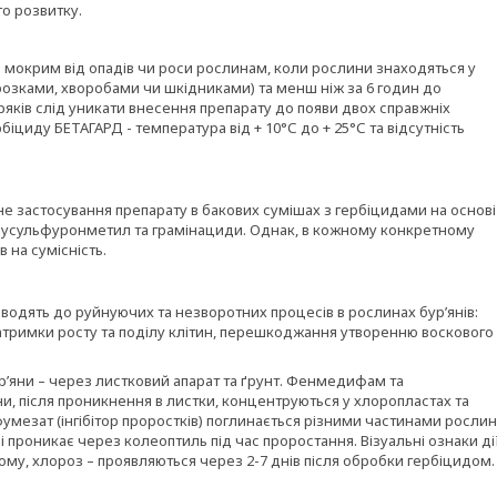
го розвитку.
 мокрим від опадів чи роси рослинам, коли рослини знаходяться у
розками, хворобами чи шкідниками) та менш ніж за 6 годин до
ряків слід уникати внесення препарату до появи двох справжніх
біциду БЕТАГАРД - температура від + 10°С до + 25°С та відсутність
е застосування препарату в бакових сумішах з гербіцидами на основі
лусульфуронметил та грамінациди. Однак, в кожному конкретному
 на сумісність.
водять до руйнуючих та незворотних процесів в рослинах бур’янів:
 затримки росту та поділу клітин, перешкоджання утворенню воскового
р’яни – через листковий апарат та ґрунт. Фенмедифам та
, після проникнення в листки, концентруються у хлоропластах та
мезат (інгібітор проростків) поглинається різними частинами рослин
 проникає через колеоптиль під час проростання. Візуальні ознаки ді
шому, хлороз – проявляються через 2-7 днів після обробки гербіцидом.