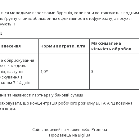
ться молодими паростками бур’янів, коли вони контактують з водним
ь ґрунту сприяє збільшенню ефективності етофумезату, а посуха і
жують її.
рд
Максимальна
 внесення
Норми витрати, л/га
кількість обробок
е обприскування
азі сім’ядоль
нів, наступні
1,0*
3
искування з
валом 7-14 днів
нів та наявності партнера у баковій суміші
 враховувати, що концентрація робочого розчину БЕТАГАРД повинна
 л води.
Prom.ua
Сайт створений на маркетплейсі
Продавець на Bigl.ua