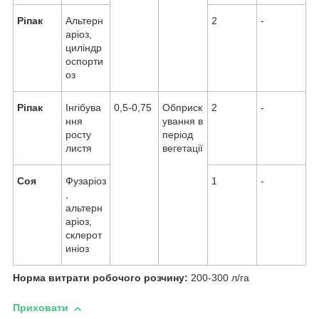
Ріпак
Альтерн
2
-
аріоз,
циліндр
оспорти
оз
Ріпак
Інгібува
0,5-0,75
Обприск
2
-
ння
ування в
росту
період
листя
вегетації
Соя
Фузаріоз
1
-
,
альтерн
аріоз,
склерот
иніоз
Норма витрати робочого розчину:
200-300 л/га
Приховати