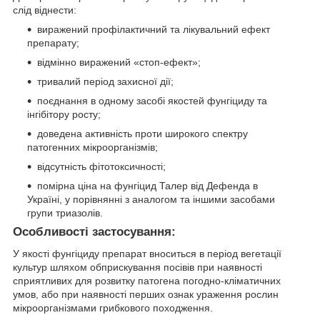
слід віднести:
виражений профілактичний та лікувальний ефект
препарату;
відмінно виражений «стоп-ефект»;
тривалий період захисної дії;
поєднання в одному засобі якостей фунгіциду та
інгібітору росту;
доведена активність проти широкого спектру
патогенних мікроорганізмів;
відсутність фітотоксичності;
помірна ціна на фунгіцид Талер від Дефенда в
Україні, у порівнянні з аналогом та іншими засобами
групи триазолів.
Особливості застосування:
У якості фунгіциду препарат вноситься в період вегетації
культур шляхом обприскування посівів при наявності
сприятливих для розвитку патогена погодно-кліматичних
умов, або при наявності перших ознак ураження рослин
мікроорганізмами грибкового походження.