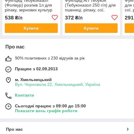
Фунгіцид Тебуконазол
Фунгіцид АП Тебукон
Фунг
(Фолікур) розлив 1л для
(Тебуконазол 250 г/л) для
для 
ріпаку, зернових культур
пшениці, ріпаку, сої,
сої,
та винограду
буряка, соняшника,
250 
538
372
291
₴/л
₴/л
виноградників
г/л)
Купити
Купити
Про нас
90% позитивних з 230 відгуків за рік
Працює з 02.09.2013
м. Хмельницький
Вул. Чорновола 22, Хмельницький, Україна
Контакти
Сьогодні працює з 09:00 до 15:00
Показати весь графік роботи
Про нас