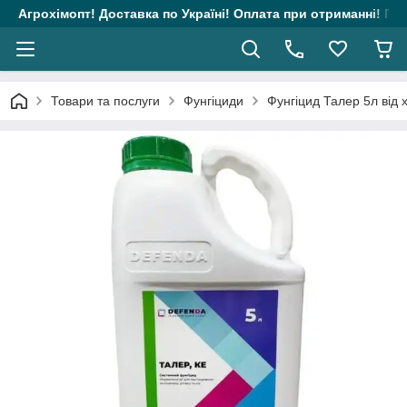
Агрохімопт! Доставка по Україні! Оплата при отриманні! Гара
Товари та послуги
Фунгіциди
Фунгіцид Талер 5л від х