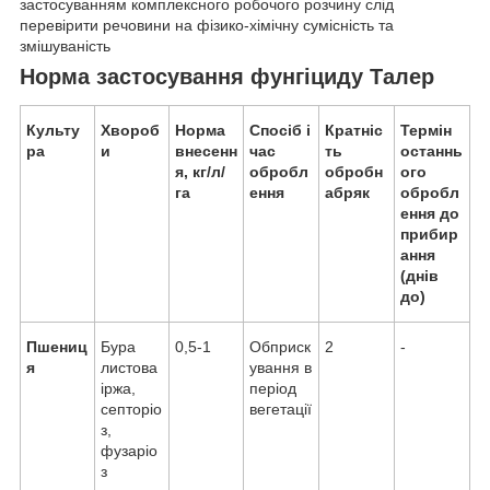
застосуванням комплексного робочого розчину слід
перевірити речовини на фізико-хімічну сумісність та
змішуваність
Норма застосування фунгіциду Талер
Культу
Хвороб
Норма
Спосіб і
Кратніс
Термін
ра
и
внесенн
час
ть
останнь
я,
кг/
л/
обробл
оброб
н
ого
га
ення
абряк
обробл
ення до
прибир
ання
(днів
до)
Пшениц
Бура
0,5-1
Обприск
2
-
я
листова
ування в
іржа,
період
септоріо
вегетації
з,
фузаріо
з