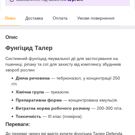
Опис
Доставка
Оплата
Умови повернення
Опис
Фунгіцид Талер
Системний фунгіцид лікувальної дії для застосування на
пшениці, ріпаку та сої для захисту від комплексу збудників
хвороб рослин
Діюча речовина
— тебуконазол, у концентрації 250
г/л.
Хімічна група
— триазоли.
Препаративна форма
— концентрована емульсія.
Витратна норма робочого розчину
— 200-300 л/га.
Токсичність
— ІІІ клас (помірна).
Переваги:
До переваг через які варто купити фунгіцид Талер Defenda