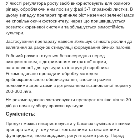
У якості регулятора росту засіб використовують для озимого
ріпаку, обробляючи ним посіви у фазі 3-7 справжніх листків. В
цьому випадку препарат припиняє ріст наземної зеленої маси
не сповільнюючи фотосинтезу, через що пришвидшується
розвиток кореневої системи та збільшується зимостійкість
культури.
Застосування препарату навесні збільшує стійкість рослин до
вилягання за рахунок стимуляції формування бічних пагонів.
Робочий розчин готується безпосередньо перед
використанням, з дотриманням витратної норми,
встановленої для культури та інструкції виробника.
Рекомендовано проводити обробку методом
дрібнокрапельного обприскування, вносячи розчин
польовими агрегатами з дотриманням встановленої норми у
200-300 л/га.
Не рекомендовано застосовувати препарат пізніше ніж за 30
діб до початку збору врожаю культури.
Сумісність:
Продукт можна використовувати у бакових сумішах з іншими
препаратами, у тому числі контактними та системними
фунгіцидами, інсектицидами, регуляторами росту. Перед