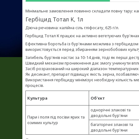
Мінімальне замовлення повинно складати повну тару: кані
Гербіцид Тотал К, 1л
Діюча речовина: калійна сіль гліфосату, 625 г/л.
Гербіцид Тотал К працює на активно вегетуючих бур'янах
Ефективна боротьба із бур'янами можлива з гербіцидом Х
використовується перед збиранням зернобобових культ
Загибель бур'янів настає за 10-14 днів, тоді як перші дес
Швидкий механізм проникнення дає змогу уникнути вплив
Засіб розрахований на широкий діапазон температурних
Як десикант, препарат підвищує якість зерна, позбавляюч
Використання гербіциду мінімізує необхідну кількість ме
процесів.
Культура
Об'єкт
однорічні злакові та
дводольні бур'яни
Пари і поля під посіви ярих та
озимих культур
багаторічні злакові та
дводольні бур'яни