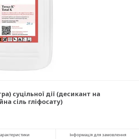
ра) суцільної дії (десикант на
на сіль гліфосату)
арактеристики
Інформація для замовлення