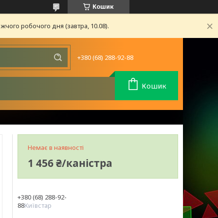
Кошик
чого робочого дня (завтра, 10.08).
+380 (68) 288-92-88
Кошик
Немає в наявності
1 456 ₴/каністра
+380 (68) 288-92-
88
Київстар