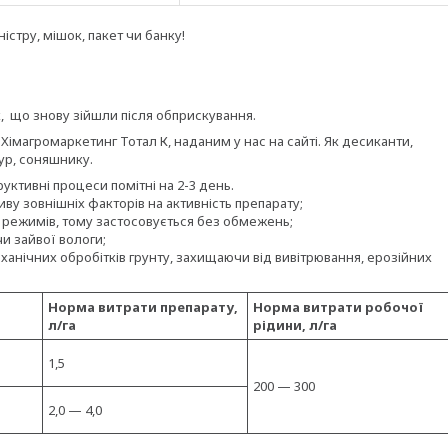
стру, мішок, пакет чи банку!
, що знову зійшли після обприскування.
імагромаркетинг Тотал К, наданим у нас на сайті. Як десиканти,
ур, соняшнику.
труктивні процеси помітні на 2-3 день.
у зовнішніх факторів на активність препарату;
 режимів, тому застосовується без обмежень;
и зайвої вологи;
ханічних обробітків грунту, захищаючи від вивітрювання, ерозійних
Норма витрати препарату,
Норма витрати робочої
л/га
рідини, л/га
1,5
200 — 300
2,0 — 4,0