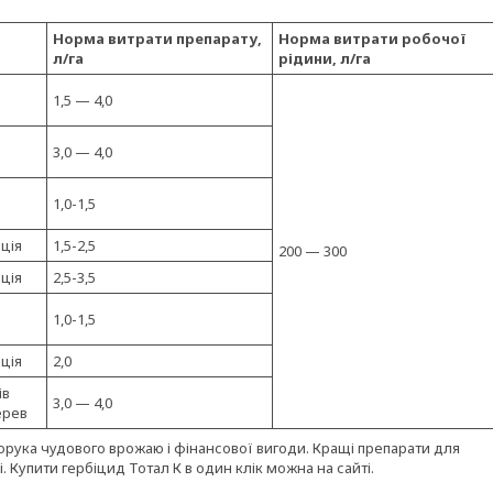
Норма витрати препарату,
Норма витрати робочої
л/га
рідини, л/га
1,5 — 4,0
3,0 — 4,0
1,0-1,5
ція
1,5-2,5
200 — 300
ція
2,5-3,5
1,0-1,5
ція
2,0
ів
3,0 — 4,0
ерев
орука чудового врожаю і фінансової вигоди. Кращі препарати для
 Купити гербіцид Тотал К в один клік можна на сайті.