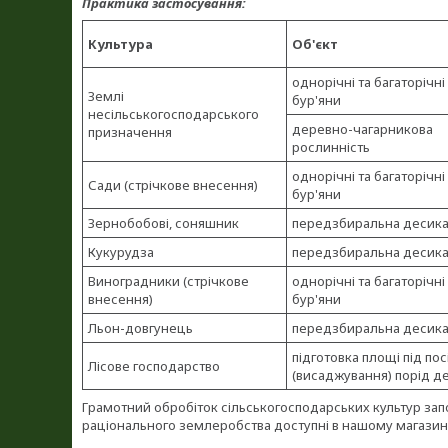
Практика застосування:
Культура
Об'єкт
однорічні та багаторічні
Землі
бур'яни
несільськогосподарського
деревно-чагарникова
призначення
рослинність
однорічні та багаторічні
Сади (стрічкове внесення)
бур'яни
Зернобобові, соняшник
передзбиральна десика
Кукурудза
передзбиральна десика
Виноградники (стрічкове
однорічні та багаторічні
внесення)
бур'яни
Льон-довгунець
передзбиральна десика
підготовка площі під пос
Лісове господарство
(висаджування) порід д
Грамотний обробіток сільськогосподарських культур зап
раціонального землеробства доступні в нашому магазині.