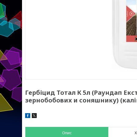
Гербіцид Тотал К 5л (Раундап Екст
зернобобових и соняшнику) (калій
Опис
Х