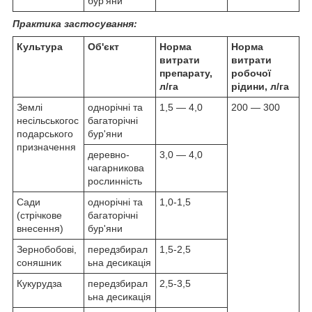
бур'яни
Практика застосування:
Культура
Об'єкт
Норма
Норма
витрати
витрати
препарату,
робочої
л/га
рідини, л/га
Землі
однорічні та
1,5 — 4,0
200 — 300
несільськогос
багаторічні
подарського
бур'яни
призначення
деревно-
3,0 — 4,0
чагарникова
рослинність
Сади
однорічні та
1,0-1,5
(стрічкове
багаторічні
внесення)
бур'яни
Зернобобові,
передзбирал
1,5-2,5
соняшник
ьна десикація
Кукурудза
передзбирал
2,5-3,5
ьна десикація