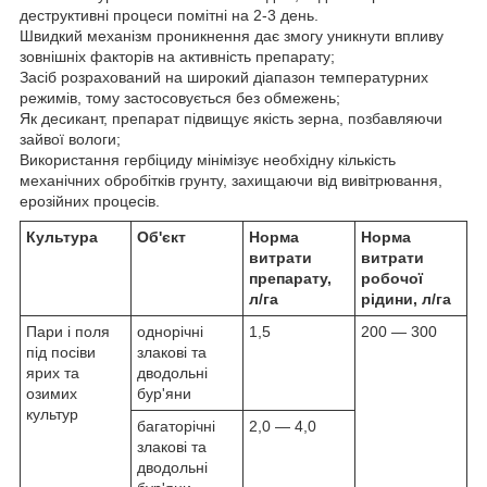
деструктивні процеси помітні на 2-3 день.
Швидкий механізм проникнення дає змогу уникнути впливу
зовнішніх факторів на активність препарату;
Засіб розрахований на широкий діапазон температурних
режимів, тому застосовується без обмежень;
Як десикант, препарат підвищує якість зерна, позбавляючи
зайвої вологи;
Використання гербіциду мінімізує необхідну кількість
механічних обробітків грунту, захищаючи від вивітрювання,
ерозійних процесів.
Культура
Об'єкт
Норма
Норма
витрати
витрати
препарату,
робочої
л/га
рідини, л/га
Пари і поля
однорічні
1,5
200 — 300
під посіви
злакові та
ярих та
дводольні
озимих
бур'яни
культур
багаторічні
2,0 — 4,0
злакові та
дводольні