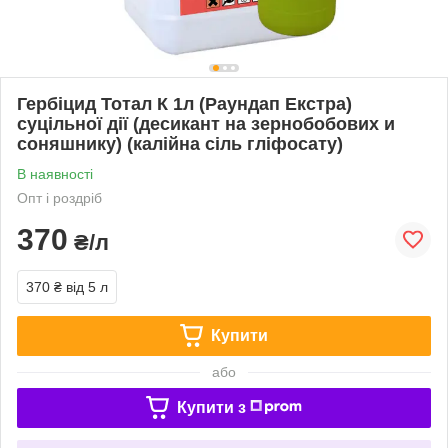
Гербіцид Тотал К 1л (Раундап Екстра)
суцільної дії (десикант на зернобобових и
соняшнику) (калійна сіль гліфосату)
В наявності
Опт і роздріб
370
₴/л
370 ₴
від 5 л
Купити
або
Купити з