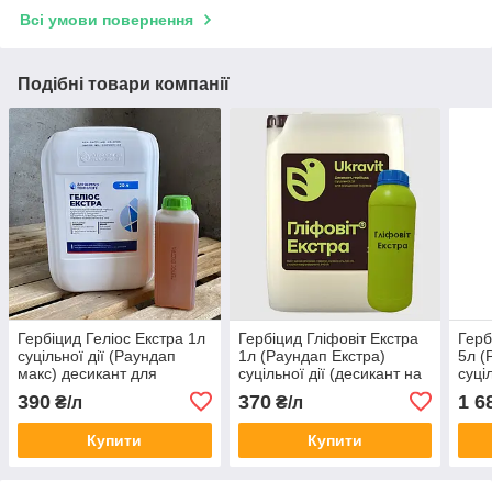
Всі умови повернення
Подібні товари компанії
Гербіцид Геліос Екстра 1л
Гербіцид Гліфовіт Екстра
Герб
суцільної дії (Раундап
1л (Раундап Екстра)
5л (
макс) десикант для
суцільної дії (десикант на
суці
зернобобових та
зернобобових и
зерн
390
370
1 6
₴/л
₴/л
соняшника - калійна сіль
соняшнику) (калійна сіль
соня
гліфосату, 663 г/л
гліфосату)
гліф
Купити
Купити