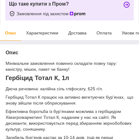
Що таке купити з Пром?
Замовлення під захистом
Опис
Характеристики
Доставка
Оплата
Умови п
Опис
Мінімальне замовлення повинно складати повну тару:
каністру, мішок, пакет чи банку!
Гербіцид Тотал К, 1л
Діюча речовина: калійна сіль гліфосату, 625 г/л.
Гербіцид Тотал К працює на активно вегетуючих бур'янах, що
знову зійшли після обприскування.
Ефективна боротьба із бур'янами можлива з гербіцидом
Хімагромаркетинг Тотал К, наданим у нас на сайті. Як
десиканти, використовується перед збиранням зернобобових
культур, соняшнику.
Загибель бур'янів настає за 10-14 днів, тоді як перші