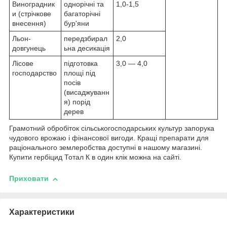
Виноградник
однорічні та
1,0-1,5
и (стрічкове
багаторічні
внесення)
бур'яни
Льон-
передзбирал
2,0
довгунець
ьна десикація
Лісове
підготовка
3,0 — 4,0
господарство
площі під
посів
(висаджуванн
я) порід
дерев
Грамотний обробіток сільськогосподарських культур запорука
чудового врожаю і фінансової вигоди. Кращі препарати для
раціонального землеробства доступні в нашому магазині.
Купити гербіцид Тотал К в один клік можна на сайті.
Приховати
Характеристики