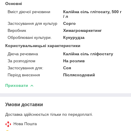
Основні
Вміст діючої речовини
Калійна сіль глітосату, 500 г
/ л
Застосування для культур
Сорго
Виробник
Химагромаркетинг
Оброблювані культури.
Кукурудза
Користувальницькі характеристики
Діюча речовина
Калійна сіль гліфостату
За розподілом
На розлив
Застосування для:
Соя
Період внесення
Післясходовий
Приховати
Умови доставки
Доставка здійснюється тільки по передоплаті.
Нова Пошта