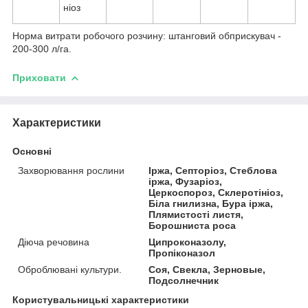
ніоз
Норма витрати робочого розчину: штанговий обприскувач -
200-300 л/га.
Приховати
Характеристики
Основні
Захворювання рослини
Іржа, Септоріоз, Стеблова
іржа, Фузаріоз,
Церкоспороз, Склеротініоз,
Біла гнилизна, Бура іржа,
Плямистості листя,
Борошниста роса
Діюча речовина
Ципроконазолу,
Пропіконазол
Оброблювані культури.
Соя, Свекла, Зерновые,
Подсолнечник
Користувальницькі характеристики