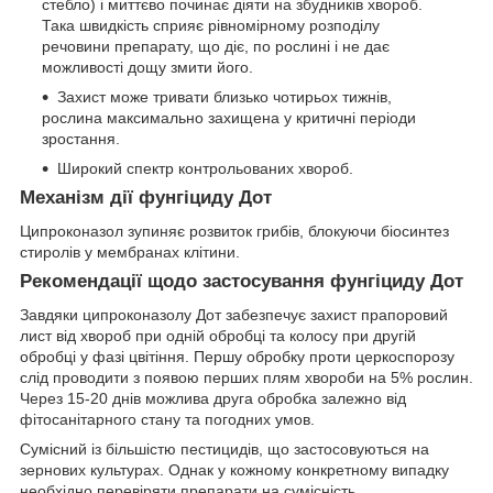
стебло) і миттєво починає діяти на збудників хвороб.
Така швидкість сприяє рівномірному розподілу
речовини препарату, що діє, по рослині і не дає
можливості дощу змити його.
Захист може тривати близько чотирьох тижнів,
рослина максимально захищена у критичні періоди
зростання.
Широкий спектр контрольованих хвороб.
Механізм дії фунгіциду Дот
Ципроконазол зупиняє розвиток грибів, блокуючи біосинтез
стиролів у мембранах клітини.
Рекомендації щодо застосування фунгіциду Дот
Завдяки ципроконазолу Дот забезпечує захист прапоровий
лист від хвороб при одній обробці та колосу при другій
обробці у фазі цвітіння. Першу обробку проти церкоспорозу
слід проводити з появою перших плям хвороби на 5% рослин.
Через 15-20 днів можлива друга обробка залежно від
фітосанітарного стану та погодних умов.
Сумісний із більшістю пестицидів, що застосовуються на
зернових культурах. Однак у кожному конкретному випадку
необхідно перевіряти препарати на сумісність.