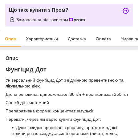
Що таке купити з Пром?
Замовлення під захистом
Опис
Характеристики
Доставка
Оплата
Умови п
Опис
Фунгіцид Дот
Універсальний фунгіцид Дот з відмінною превентивною та
лікувальною дією
Діюча речовина: ципроконазол 80 г/л + пропіконазол 250 г/л
Спосіб дії: системний
Препаративна форма: концентрат емульсії
Переваги, через які варто купити фунгіцид Дот:
Дуже швидко проникає в рослину, протягом однієї
години розповсюджується її органами (листя, колос,