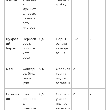
а,
трубку
мучнист
ая роса,
пятнист
ости
листьев
Цукров
Церкосп
0,5
Перші
1-2
-
ий
ороз,
ознаки
буряк
борошн
захворю
иста
вання
роса
Соя
Септорі
0,5
Обприск
2
-
оз, біла
ування
гниль,
під час
іржа
вегетації
Соняшн
Іржа,
0,5
Обприск
2
-
ик
септоріо
ування
з,
під час
склероті
вегетації