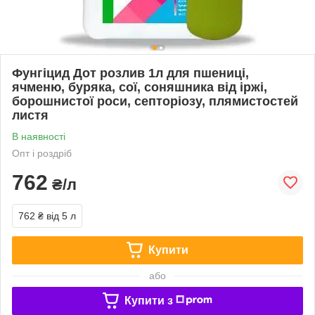
Фунгіцид Дот розлив 1л для пшениці,
ячменю, буряка, сої, соняшника від іржі,
борошнистої роси, септоріозу, плямистостей
листя
В наявності
Опт і роздріб
762
₴/л
762 ₴
від 5 л
Купити
або
Купити з