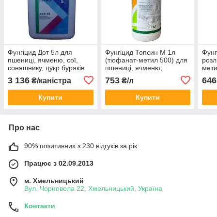
Фунгіцид Дот 5л для
Фунгіцид Топсин М 1л
Фунг
пшениці, ячменю, сої,
(тіофанат-метил 500) для
розл
соняшнику, цукр.буряків
пшениці, ячменю,
мети
від іржі, борошнистої роси,
винограду, саду,
ячме
3 136
753
646
₴/каністра
₴/л
септоріозу, плямистостей
соняшника, буряка,
соня
листя
капусти
капу
Купити
Купити
Про нас
90% позитивних з 230 відгуків за рік
Працює з 02.09.2013
м. Хмельницький
Вул. Чорновола 22, Хмельницький, Україна
Контакти