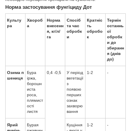
Норма застосування фунгіциду Дот
Культу
Хвороб
Норма
Спосіб
Кратніс
Термін
ра
а
внесенн
та час
ть
останнь
я, кг/л/
обробк
обробо
ої
га
и
к
обробк
и до
збиранн
я (днів
до)
Озима п
Бура
0,4 -0,5
У період
1-2
-
шениця
іржа,
вегетації
борошн
з
иста
появою
роса,
перших
плямист
ознак
ості
захворю
листя
вання
Ярий
Бурая
Кущіння
1-2
-
ячмінь
ржавчин
- вихід у