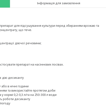
Інформація для замовлення
 препарат для підсушування культури перед збиранням врожаю та
онцентрату, що тече.
нтрації діючої речовини;
тосувати препарат на насіннєвих посівах.
є дію десиканту
або в нічні години
ням та використайте протягом доби
 нормі 0,2-0,3 л/га на 250-300 л води
ть роботи десиканту
 погоду