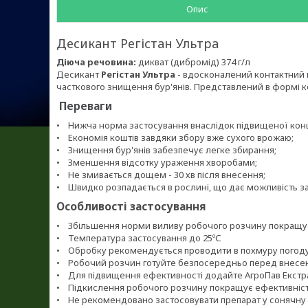
Опис
Десикант Регістан Ультра
Діюча речовина:
дикват (дибромід) 374 г/л
Десикант
Регістан Ультра
- вдосконалений контактний
часткового знищення бур'янів. Представлений в формі к
Переваги
• Нижча норма застосування внаслідок підвищеної конце
• Економія коштів завдяки збору вже сухого врожаю;
• Знищення бур'янів забезпечує легке збирання;
• Зменшення відсотку ураження хворобами;
• Не змивається дощем - 30 хв після внесення;
• Швидко розпадається в рослині, що дає можливість зас
Особливості застосування
• Збільшення норми виливу робочого розчину покращу
• Температура застосування до 25ºС
• Обробку рекомендується проводити в похмуру погоду 
• Робочий розчин готуйте безпосередньо перед внесен
• Для підвищення ефективності додайте АгроПав Екстра у
• Підкислення робочого розчину покращує ефективніс
• Не рекомендовано застосовувати препарат у сонячну