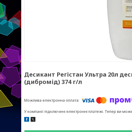
Десикант Регістан Ультра 20л де
(дибромід) 374 г/л
У компанії підключені електронні платежі. Тепер ви мож