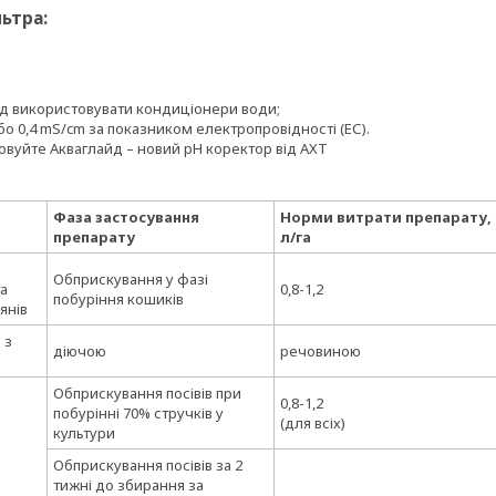
ьтра:
лід використовувати кондиціонери води;
або 0,4 mS/cm за показником електропровідності (ЕС).
вуйте Акваглайд – новий pH коректор від АХТ
Фаза застосування
Норми витрати препарату,
препарату
л/га
Обприскування у фазі
та
0,8-1,2
побуріння кошиків
янів
 з
діючою
речовиною
Обприскування посівів при
0,8-1,2
побурінні 70% стручків у
(для всіх)
культури
Обприскування посівів за 2
тижні до збирання за