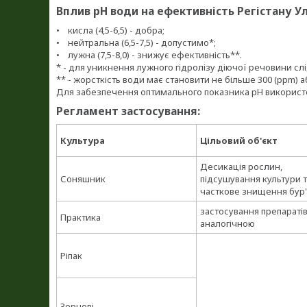
Вплив pH води на ефективність Регістану Ул
• кисла (4,5-6,5) - добра;
• нейтральна (6,5-7,5) - допустимо*;
• лужна (7,5-8,0) - знижує ефективність**.
* - для уникнення лужного гідролізу діючої речовини с
** - жорсткість води має становити не більше 300 (ppm) 
Для забезпечення оптимального показника pH використо
Регламент застосування:
Культура
Цільовий об'єкт
Десикація рослин,
Соняшник
підсушування культури 
часткове знищення бур'
застосування препаратів
Практика
аналогічною
Ріпак
Зернові